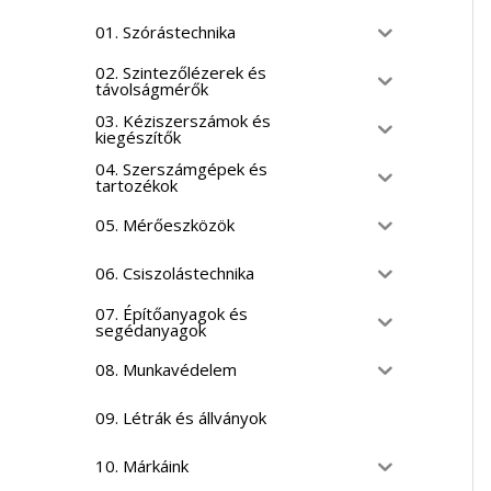
01. Szórástechnika
02. Szintezőlézerek és
távolságmérők
03. Kéziszerszámok és
kiegészítők
04. Szerszámgépek és
tartozékok
05. Mérőeszközök
06. Csiszolástechnika
07. Építőanyagok és
segédanyagok
08. Munkavédelem
09. Létrák és állványok
10. Márkáink