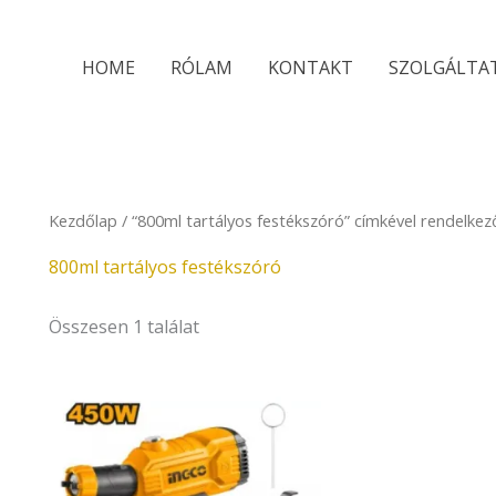
HOME
RÓLAM
KONTAKT
SZOLGÁLTA
Kezdőlap
/ “800ml tartályos festékszóró” címkével rendelke
800ml tartályos festékszóró
Összesen 1 találat