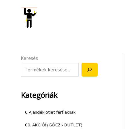
Skip
to
content
Keresés
Kategóriák
0 Ajándék ötlet férfiaknak
00. AKCIÓ! (GÓCZI-OUTLET)