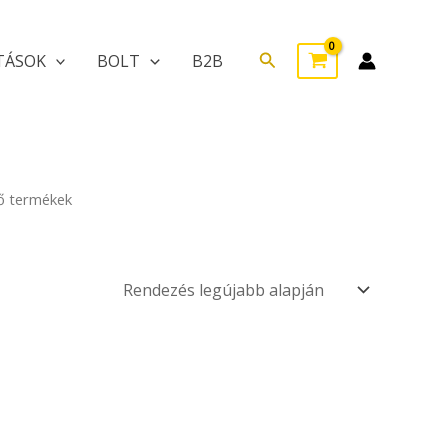
Search
TÁSOK
BOLT
B2B
ző termékek