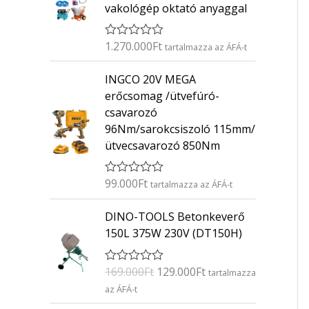
vakológép oktató anyaggal
1.270.000
Ft
É
tartalmazza az ÁFÁ-t
r
t
INGCO 20V MEGA
é
k
erőcsomag /ütvefúró-
e
csavarozó
l
é
96Nm/sarokcsiszoló 115mm/
s
ütvecsavarozó 850Nm
:
0
/
5
99.000
Ft
É
tartalmazza az ÁFÁ-t
r
t
O
C
DINO-TOOLS Betonkeverő
é
r
u
k
150L 375W 230V (DT150H)
e
i
r
l
g
r
é
169.000
Ft
129.000
Ft
É
s
tartalmazza
i
e
r
:
az ÁFÁ-t
n
n
t
0
é
/
a
t