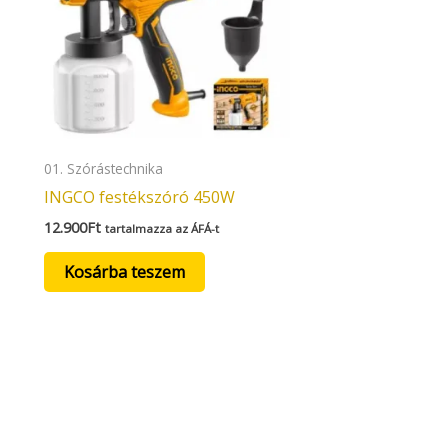
01. Szórástechnika
INGCO festékszóró 450W
12.900
Ft
tartalmazza az ÁFÁ-t
Kosárba teszem