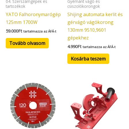
04. Szerszámgépek és
Gyémánt vágó és
tartozékok
csiszolókorongok
YATO Falhoronymarógép
Shijing automata kerlit és
125mm 1700W
gérvágó vágókorong
130mm 9510,9601
59.000
Ft
tartalmazza az ÁFÁ-t
gépekhez
Tovább olvasom
4.990
Ft
tartalmazza az ÁFÁ-t
Kosárba teszem