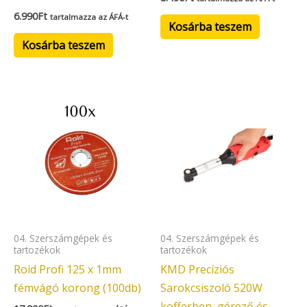
6.990
Ft
tartalmazza az ÁFÁ-t
Kosárba teszem
Kosárba teszem
04. Szerszámgépek és
04. Szerszámgépek és
tartozékok
tartozékok
Roid Profi 125 x 1mm
KMD Precíziós
fémvágó korong (100db)
Sarokcsiszoló 520W
kofferben, gérező és