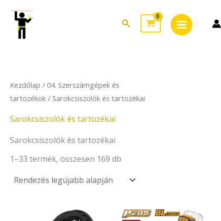
Sorted
Skip
Main
by
to
latest
Search
Menu
content
Kezdőlap
/
04. Szerszámgépek és
tartozékok
/ Sarokcsiszolók és tartozékai
Sarokcsiszolók és tartozékai
Sarokcsiszolók és tartozékai
1–33 termék, összesen 169 db