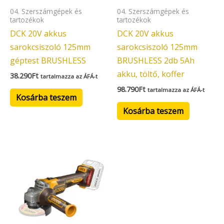
04. Szerszámgépek és
04. Szerszámgépek és
tartozékok
tartozékok
DCK 20V akkus
DCK 20V akkus
sarokcsiszoló 125mm
sarokcsiszoló 125mm
géptest BRUSHLESS
BRUSHLESS 2db 5Ah
akku, töltő, koffer
38.290
Ft
tartalmazza az ÁFÁ-t
98.790
Ft
tartalmazza az ÁFÁ-t
Kosárba teszem
Kosárba teszem