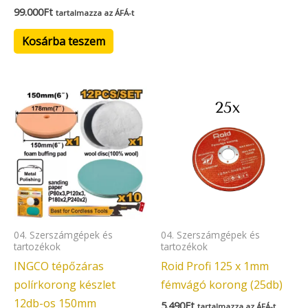
99.000
Ft
tartalmazza az ÁFÁ-t
Kosárba teszem
04. Szerszámgépek és
04. Szerszámgépek és
tartozékok
tartozékok
INGCO tépőzáras
Roid Profi 125 x 1mm
polírkorong készlet
fémvágó korong (25db)
12db-os 150mm
5.490
Ft
tartalmazza az ÁFÁ-t