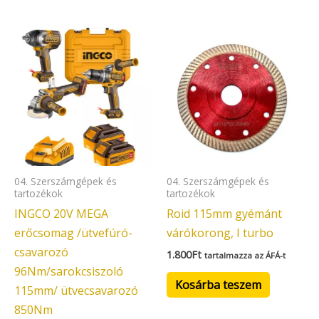
04. Szerszámgépek és
04. Szerszámgépek és
tartozékok
tartozékok
INGCO 20V MEGA
Roid 115mm gyémánt
erőcsomag /ütvefúró-
várókorong, I turbo
csavarozó
1.800
Ft
tartalmazza az ÁFÁ-t
96Nm/sarokcsiszoló
Kosárba teszem
115mm/ ütvecsavarozó
850Nm