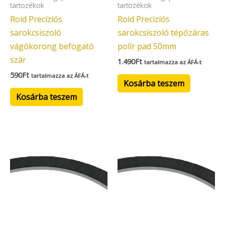
tartozékok
tartozékok
Roid Precízíós
Roid Precizíós
sarokcsiszoló
sarokcsiszoló tépőzáras
vágókorong befogató
polír pad 50mm
szár
1.490
Ft
tartalmazza az ÁFÁ-t
590
Ft
tartalmazza az ÁFÁ-t
Kosárba teszem
Kosárba teszem