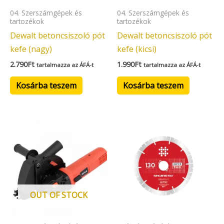
04. Szerszámgépek és
04. Szerszámgépek és
tartozékok
tartozékok
Dewalt betoncsiszoló pót
Dewalt betoncsiszoló pót
kefe (nagy)
kefe (kicsi)
2.790
Ft
1.990
Ft
tartalmazza az ÁFÁ-t
tartalmazza az ÁFÁ-t
Kosárba teszem
Kosárba teszem
OUT OF STOCK