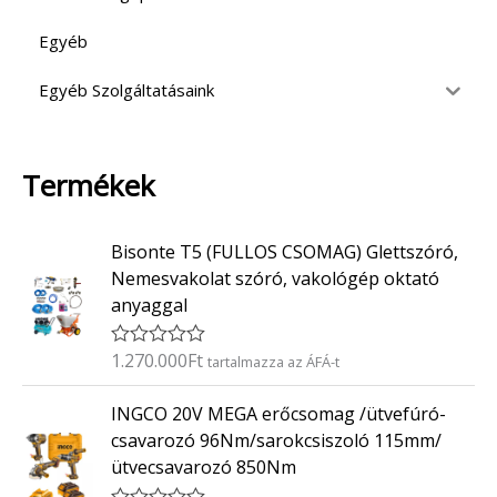
Egyéb
Egyéb Szolgáltatásaink
Termékek
Bisonte T5 (FULLOS CSOMAG) Glettszóró,
Nemesvakolat szóró, vakológép oktató
anyaggal
1.270.000
Ft
É
tartalmazza az ÁFÁ-t
r
t
INGCO 20V MEGA erőcsomag /ütvefúró-
é
k
csavarozó 96Nm/sarokcsiszoló 115mm/
e
ütvecsavarozó 850Nm
l
é