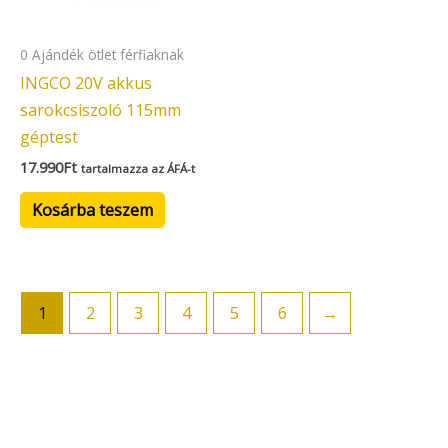
0 Ajándék ötlet férfiaknak
INGCO 20V akkus
sarokcsiszoló 115mm
géptest
17.990
Ft
tartalmazza az ÁFÁ-t
Kosárba teszem
1
2
3
4
5
6
→