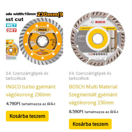
04. Szerszámgépek és
04. Szerszámgépek és
tartozékok
tartozékok
INGCO turbo gyémánt
BOSCH Multi Material
vágókorong 230mm
Szegmentált gyémánt
vágókorong 230mm
4.790
Ft
tartalmazza az ÁFÁ-t
8.590
Ft
tartalmazza az ÁFÁ-t
Kosárba teszem
Kosárba teszem