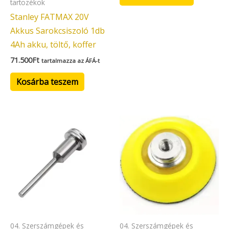
tartozékok
Stanley FATMAX 20V
Akkus Sarokcsiszoló 1db
4Ah akku, töltő, koffer
71.500
Ft
tartalmazza az ÁFÁ-t
Kosárba teszem
04. Szerszámgépek és
04. Szerszámgépek és