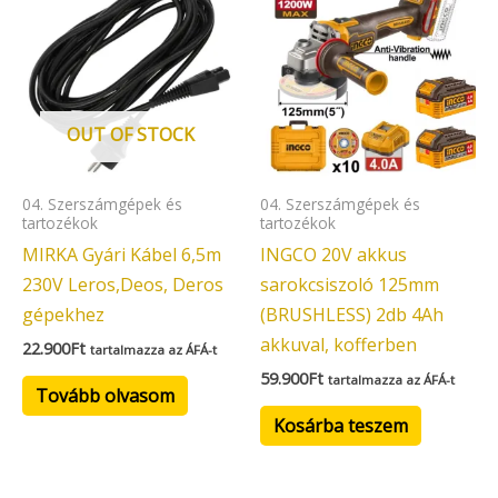
OUT OF STOCK
04. Szerszámgépek és
04. Szerszámgépek és
tartozékok
tartozékok
MIRKA Gyári Kábel 6,5m
INGCO 20V akkus
230V Leros,Deos, Deros
sarokcsiszoló 125mm
gépekhez
(BRUSHLESS) 2db 4Ah
akkuval, kofferben
22.900
Ft
tartalmazza az ÁFÁ-t
59.900
Ft
tartalmazza az ÁFÁ-t
Tovább olvasom
Kosárba teszem