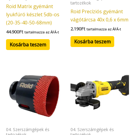
tartozékok
Roid Matrix gyémánt
Roid Precíziós gyémánt
lyukfúró készlet 5db-os
vágótárcsa 40x 0,6 x 6mm
(20-35-40-50-68mm)
2.190
Ft
tartalmazza az ÁFÁ-t
44.900
Ft
tartalmazza az ÁFÁ-t
Kosárba teszem
Kosárba teszem
04. Szerszámgépek és
04. Szerszámgépek és
tartozékok
tartozékok