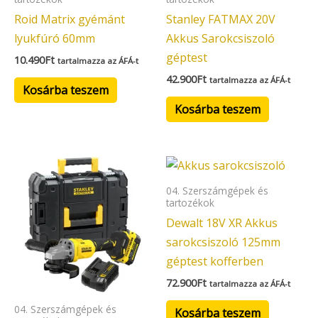
Roid Matrix gyémánt
Stanley FATMAX 20V
lyukfúró 60mm
Akkus Sarokcsiszoló
géptest
10.490
Ft
tartalmazza az ÁFÁ-t
42.900
Ft
tartalmazza az ÁFÁ-t
Kosárba teszem
Kosárba teszem
04. Szerszámgépek és
tartozékok
Dewalt 18V XR Akkus
sarokcsiszoló 125mm
géptest kofferben
72.900
Ft
tartalmazza az ÁFÁ-t
04. Szerszámgépek és
Kosárba teszem