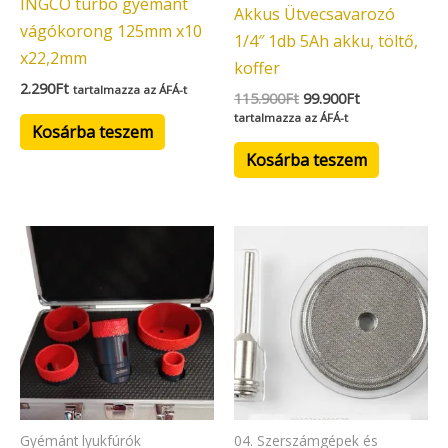
INGCO turbo gyémánt
Akkus Ütvecsavarozó
vágókorong 125mm x10
1/4″ 1db 5Ah akku, töltő,
x22,2mm
koffer
2.290
Ft
tartalmazza az ÁFÁ-t
115.900
Ft
99.900
Ft
tartalmazza az ÁFÁ-t
Kosárba teszem
Kosárba teszem
Gyémánt lyukfúrók
04. Szerszámgépek és