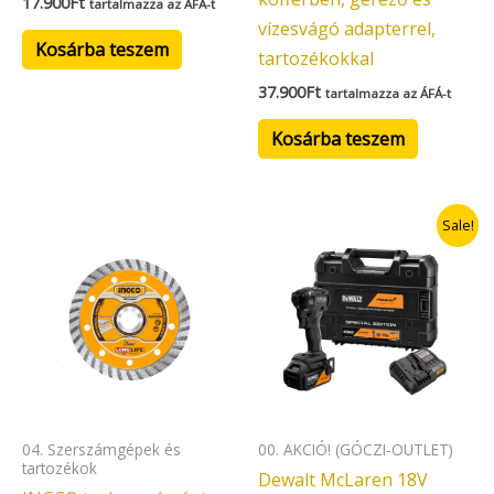
17.900
Ft
tartalmazza az ÁFÁ-t
vízesvágó adapterrel,
Kosárba teszem
tartozékokkal
37.900
Ft
tartalmazza az ÁFÁ-t
Kosárba teszem
Original
Current
Sale!
price
price
was:
is:
115.900Ft.
99.900Ft.
04. Szerszámgépek és
00. AKCIÓ! (GÓCZI-OUTLET)
tartozékok
Dewalt McLaren 18V