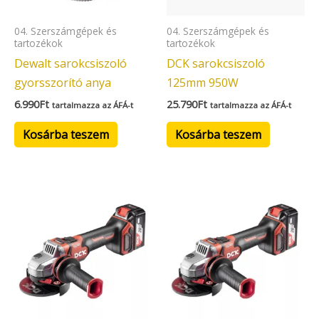
04. Szerszámgépek és
04. Szerszámgépek és
tartozékok
tartozékok
Dewalt sarokcsiszoló
DCK sarokcsiszoló
gyorsszorító anya
125mm 950W
6.990
Ft
25.790
Ft
tartalmazza az ÁFÁ-t
tartalmazza az ÁFÁ-t
Kosárba teszem
Kosárba teszem