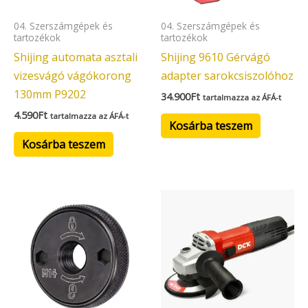
04. Szerszámgépek és
04. Szerszámgépek és
tartozékok
tartozékok
Shijing automata asztali
Shijing 9610 Gérvágó
vizesvágó vágókorong
adapter sarokcsiszolóhoz
130mm P9202
34.900
Ft
tartalmazza az ÁFÁ-t
4.590
Ft
tartalmazza az ÁFÁ-t
Kosárba teszem
Kosárba teszem