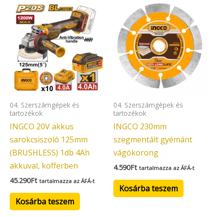
04. Szerszámgépek és
04. Szerszámgépek és
tartozékok
tartozékok
INGCO 20V akkus
INGCO 230mm
sarokcsiszoló 125mm
szegmentált gyémánt
(BRUSHLESS) 1db 4Ah
vágókorong
akkuval, kofferben
4.590
Ft
tartalmazza az ÁFÁ-t
45.290
Ft
tartalmazza az ÁFÁ-t
Kosárba teszem
Kosárba teszem