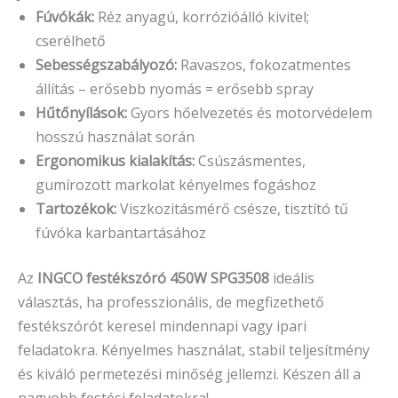
Fúvókák:
Réz anyagú, korrózióálló kivitel;
cserélhető
Sebességszabályozó:
Ravaszos, fokozatmentes
állítás – erősebb nyomás = erősebb spray
Hűtőnyílások:
Gyors hőelvezetés és motorvédelem
hosszú használat során
Ergonomikus kialakítás:
Csúszásmentes,
gumírozott markolat kényelmes fogáshoz
Tartozékok:
Viszkozitásmérő csésze, tisztító tű
fúvóka karbantartásához
Az
INGCO festékszóró 450W SPG3508
ideális
választás, ha professzionális, de megfizethető
festékszórót keresel mindennapi vagy ipari
feladatokra. Kényelmes használat, stabil teljesítmény
és kiváló permetezési minőség jellemzi. Készen áll a