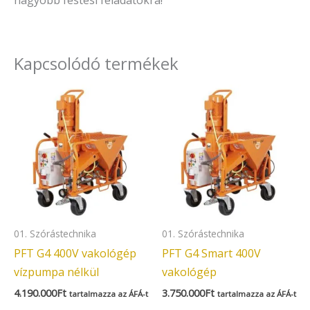
nagyobb festési feladatokra!
Kapcsolódó termékek
01. Szórástechnika
01. Szórástechnika
PFT G4 400V vakológép
PFT G4 Smart 400V
vízpumpa nélkül
vakológép
4.190.000
Ft
3.750.000
Ft
tartalmazza az ÁFÁ-t
tartalmazza az ÁFÁ-t