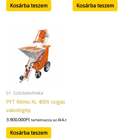
Kosárba teszem
Kosárba teszem
01. Szórástechnika
PFT Ritmo XL 400V csigás
vakológép
3.900.000
Ft
tartalmazza az ÁFÁ-t
Kosárba teszem