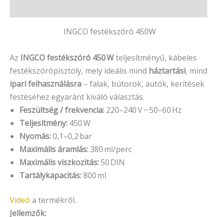
Vélemények (0)
INGCO festékszóró 450W
Az
INGCO festékszóró
450 W
teljesítményű, kábeles
festékszórópisztoly, mely ideális mind
háztartási
, mind
ipari felhasználásra
– falak, bútorok, autók, kerítések
festéséhez egyaránt kiváló választás.
Feszültség / frekvencia:
220–240 V ~ 50–60 Hz
Teljesítmény:
450 W
Nyomás:
0,1–0,2 bar
Maximális áramlás:
380 ml/perc
Maximális viszkozitás:
50 DIN
Tartálykapacitás:
800 ml
Videó
a termékről.
Jellemzők: