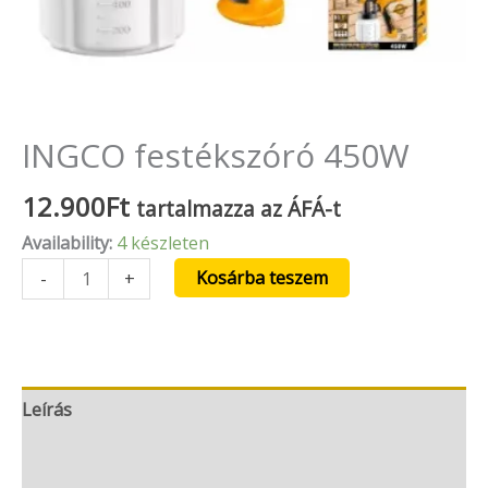
INGCO festékszóró 450W
12.900
Ft
tartalmazza az ÁFÁ-t
Availability:
4 készleten
Kosárba teszem
-
+
Leírás
További információk