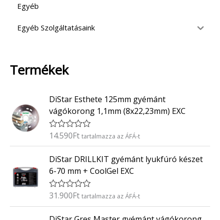
Egyéb
Egyéb Szolgáltatásaink
Termékek
DiStar Esthete 125mm gyémánt
vágókorong 1,1mm (8x22,23mm) EXC
14.590
Ft
É
tartalmazza az ÁFÁ-t
r
t
DiStar DRILLKIT gyémánt lyukfúró készet
é
k
6-70 mm + CoolGel EXC
e
l
é
31.900
Ft
É
tartalmazza az ÁFÁ-t
s
r
:
t
0
DiStar Gres Master gyémánt vágókorong
é