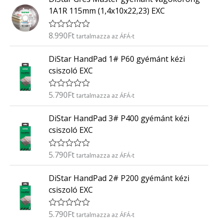
/
k
5
1A1R 115mm (1,4x10x22,23) EXC
e
l
é
8.990
Ft
É
tartalmazza az ÁFÁ-t
s
r
:
t
0
DiStar HandPad 1# P60 gyémánt kézi
é
/
k
5
csiszoló EXC
e
l
é
5.790
Ft
É
tartalmazza az ÁFÁ-t
s
r
:
t
0
DiStar HandPad 3# P400 gyémánt kézi
é
/
k
5
csiszoló EXC
e
l
é
5.790
Ft
É
tartalmazza az ÁFÁ-t
s
r
:
t
0
DiStar HandPad 2# P200 gyémánt kézi
é
/
k
5
csiszoló EXC
e
l
é
5.790
Ft
É
tartalmazza az ÁFÁ-t
s