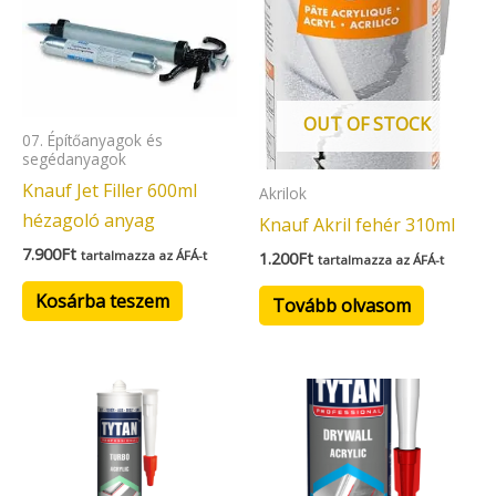
OUT OF STOCK
07. Építőanyagok és
segédanyagok
Knauf Jet Filler 600ml
Akrilok
hézagoló anyag
Knauf Akril fehér 310ml
7.900
Ft
tartalmazza az ÁFÁ-t
1.200
Ft
tartalmazza az ÁFÁ-t
Kosárba teszem
Tovább olvasom