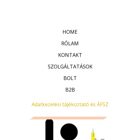
r
:
t
0
é
/
k
5
e
l
HOME
é
s
:
RÓLAM
0
/
KONTAKT
5
SZOLGÁLTATÁSOK
BOLT
B2B
Adatkezelési tájékoztató és ÁFSZ