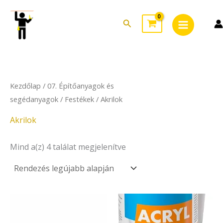
Sorted
Skip
Main
by
to
latest
Search
Menu
content
Kezdőlap
/
07. Építőanyagok és
segédanyagok
/
Festékek
/ Akrilok
Akrilok
Mind a(z) 4 találat megjelenítve