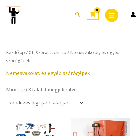
Sorted
Skip
Main
by
to
latest
Search
Menu
content
Kezdőlap
/
01. Szórástechnika
/ Nemesvakolat, és egyéb
szórógépek
Nemesvakolat, és egyéb szórógépek
Mind a(z) 8 találat megjelenítve