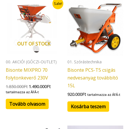
Original
Current
Sale!
price
price
was:
is:
1.850.000Ft.
1.490.000Ft.
OUT OF STOCK
00. AKCIÓ! (GÓCZI-OUTLET)
01. Szórástechnika
Bisonte MIXPRO 70
Bisonte PCS-T5 csigás
folytonkeverő 230V
nedvesanyag továbbító
15L
1.850.000
Ft
1.490.000
Ft
tartalmazza az ÁFÁ-t
920.000
Ft
tartalmazza az ÁFÁ-t
Tovább olvasom
Kosárba teszem