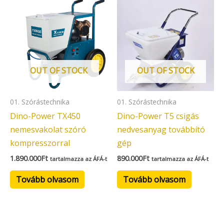
OUT OF STOCK
OUT OF STOCK
01. Szórástechnika
01. Szórástechnika
Dino-Power TX450
Dino-Power T5 csigás
nemesvakolat szóró
nedvesanyag továbbító
kompresszorral
gép
1.890.000
Ft
890.000
Ft
tartalmazza az ÁFÁ-t
tartalmazza az ÁFÁ-t
Tovább olvasom
Tovább olvasom