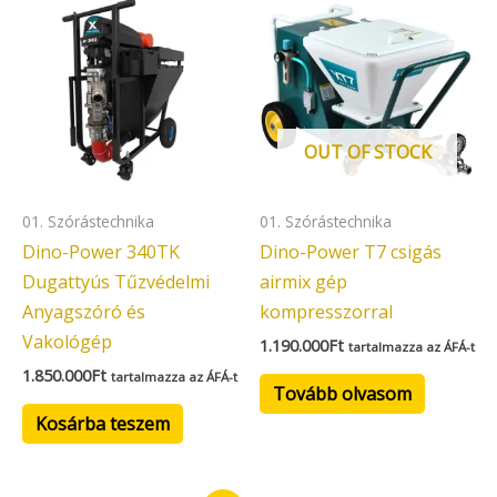
OUT OF STOCK
01. Szórástechnika
01. Szórástechnika
Dino-Power 340TK
Dino-Power T7 csigás
Dugattyús Tűzvédelmi
airmix gép
Anyagszóró és
kompresszorral
Vakológép
1.190.000
Ft
tartalmazza az ÁFÁ-t
1.850.000
Ft
tartalmazza az ÁFÁ-t
Tovább olvasom
Kosárba teszem