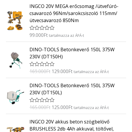
t
INGCO 20V MEGA erőcsomag /ütvefúró-
é
k
csavarozó 96Nm/sarokcsiszoló 115mm/
e
ütvecsavarozó 850Nm
l
é
s
:
99.000
Ft
É
tartalmazza az ÁFÁ-t
0
r
/
t
O
C
5
DINO-TOOLS Betonkeverő 150L 375W
é
r
u
k
230V (DT150H)
e
i
r
l
g
r
é
169.000
Ft
129.000
Ft
É
tartalmazza az ÁFÁ-t
s
i
e
r
:
t
n
n
O
C
0
DINO-TOOLS Betonkeverő 150L 375W
é
/
a
t
r
u
k
5
230V (DT150L)
e
l
p
i
r
l
p
r
g
r
é
165.000
Ft
125.000
Ft
É
tartalmazza az ÁFÁ-t
s
r
i
i
e
r
:
i
c
t
n
n
0
INGCO 20V akkus beton szögbelövő
é
/
c
e
a
t
k
5
BRUSHLESS 2db 4Ah akkuval, töltővel,
e
i
e
l
p