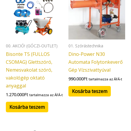
00. AKCIÓ! (GÓCZI-OUTLET)
01. Szórástechnika
Bisonte T5 (FULLOS
Dino-Power N30
CSOMAG) Glettszóró,
Automata Folytonkeverő
Nemesvakolat szóró,
Gép Vízszivattyúval
vakológép oktató
990.000
Ft
tartalmazza az ÁFÁ-t
anyaggal
Kosárba teszem
1.270.000
Ft
tartalmazza az ÁFÁ-t
Kosárba teszem