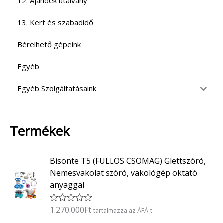
12. Ajándék utalvány
13. Kert és szabadidő
Bérelhető gépeink
Egyéb
Egyéb Szolgáltatásaink
Termékek
Bisonte T5 (FULLOS CSOMAG) Glettszóró,
Nemesvakolat szóró, vakológép oktató
anyaggal
1.270.000
Ft
É
tartalmazza az ÁFÁ-t
r