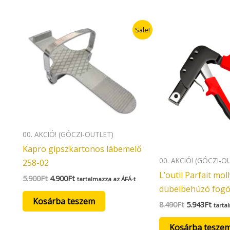
Original
Current
Original
Curre
Sale!
price
price
price
price
was:
is:
was:
is:
5.900Ft.
4.900Ft.
8.490Ft.
5.943
00. AKCIÓ! (GÓCZI-OUTLET)
Kapro gipszkartonos lábemelő
00. AKCIÓ! (GÓCZI-O
258-02
L’outil Parfait mol
5.900
Ft
4.900
Ft
tartalmazza az ÁFÁ-t
dübelbehúzó fog
Kosárba teszem
8.490
Ft
5.943
Ft
tarta
Kosárba tesze