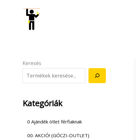
Skip
to
content
Keresés
Kategóriák
0 Ajándék ötlet férfiaknak
00. AKCIÓ! (GÓCZI-OUTLET)