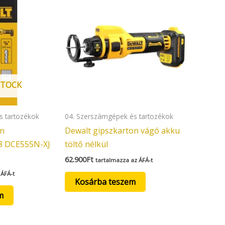
STOCK
s tartozékok
04. Szerszámgépek és tartozékok
on
Dewalt gipszkarton vágó akku
8 DCE555N-XJ
töltő nélkül
62.900
Ft
tartalmazza az ÁFÁ-t
 ÁFÁ-t
Kosárba teszem
m