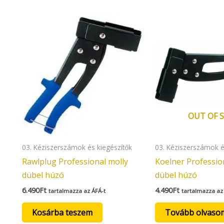
OUT OF 
03. Kéziszerszámok és kiegészítők
03. Kéziszerszámok é
Rawlplug Professional molly
Koelner Professio
dübel húzó
dübel húzó
6.490
Ft
4.490
Ft
tartalmazza az ÁFÁ-t
tartalmazza az
Kosárba teszem
Tovább olvaso