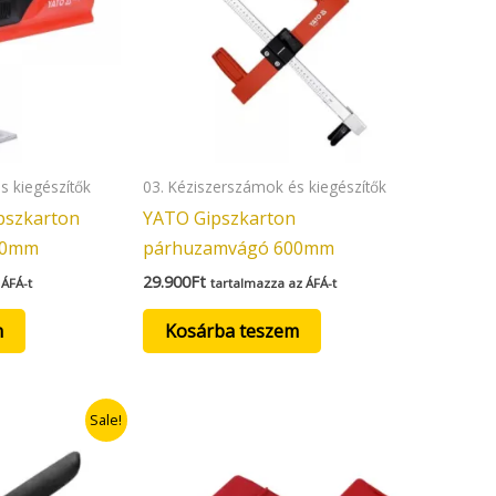
s kiegészítők
03. Kéziszerszámok és kiegészítők
pszkarton
YATO Gipszkarton
50mm
párhuzamvágó 600mm
29.900
Ft
 ÁFÁ-t
tartalmazza az ÁFÁ-t
m
Kosárba teszem
nt
Sale!
Ft.