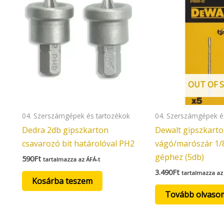
OUT OF 
04. Szerszámgépek és tartozékok
04. Szerszámgépek é
Dedra 2db gipszkarton
Dewalt gipszkart
csavarozó bit határolóval PH2
vágó/marószár 1/
géphez (5db)
590
Ft
tartalmazza az ÁFÁ-t
3.490
Ft
tartalmazza az
Kosárba teszem
Tovább olvaso