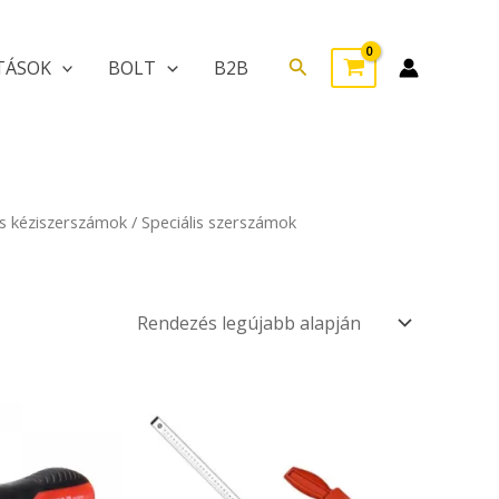
Search
TÁSOK
BOLT
B2B
s kéziszerszámok
/ Speciális szerszámok