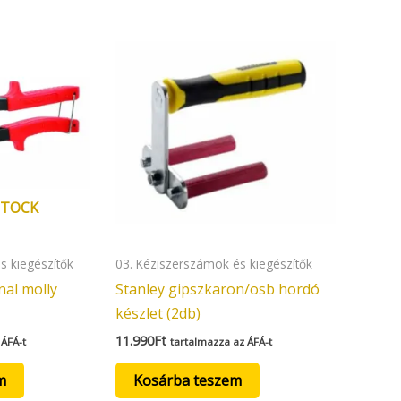
STOCK
s kiegészítők
03. Kéziszerszámok és kiegészítők
nal molly
Stanley gipszkaron/osb hordó
készlet (2db)
11.990
Ft
 ÁFÁ-t
tartalmazza az ÁFÁ-t
m
Kosárba teszem