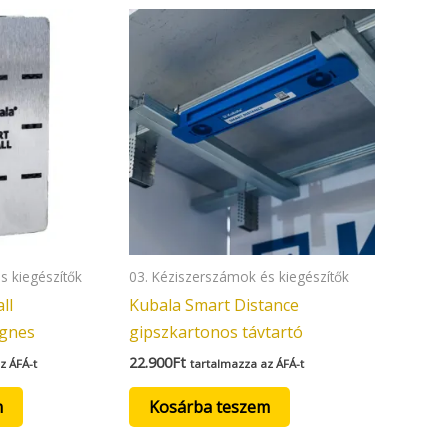
s kiegészítők
03. Kéziszerszámok és kiegészítők
ll
Kubala Smart Distance
ágnes
gipszkartonos távtartó
22.900
Ft
z ÁFÁ-t
tartalmazza az ÁFÁ-t
m
Kosárba teszem