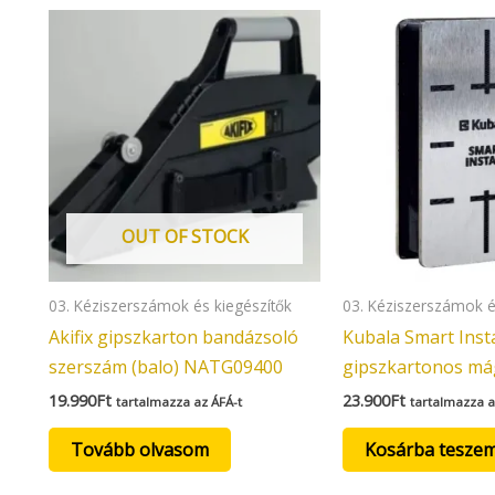
OUT OF STOCK
03. Kéziszerszámok és kiegészítők
03. Kéziszerszámok é
Akifix gipszkarton bandázsoló
Kubala Smart Insta
szerszám (balo) NATG09400
gipszkartonos m
19.990
Ft
23.900
Ft
tartalmazza az ÁFÁ-t
tartalmazza a
Tovább olvasom
Kosárba tesze