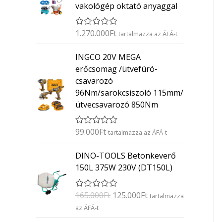
vakológép oktató anyaggal
1.270.000
Ft
É
tartalmazza az ÁFÁ-t
r
t
INGCO 20V MEGA
é
k
erőcsomag /ütvefúró-
e
csavarozó
l
é
96Nm/sarokcsiszoló 115mm/
s
ütvecsavarozó 850Nm
:
0
/
5
99.000
Ft
É
tartalmazza az ÁFÁ-t
r
t
O
C
DINO-TOOLS Betonkeverő
é
r
u
k
150L 375W 230V (DT150L)
e
i
r
l
g
r
é
165.000
Ft
125.000
Ft
É
s
tartalmazza
i
e
r
:
az ÁFÁ-t
n
n
t
0
é
/
a
t