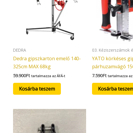
DEDRA
03. Kéziszerszámok é
Dedra gipszkarton emelő 140-
YATO körkéses gi
325cm MAX 68kg
párhuzamvágó 1
59.900
Ft
7.590
Ft
tartalmazza az ÁFÁ-t
tartalmazza az
Kosárba teszem
Kosárba tesze
Original
Curre
price
price
was:
is:
7.990Ft.
5.593