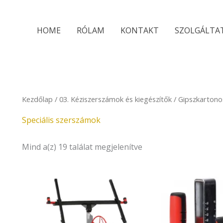
Sorted
by
latest
HOME
RÓLAM
KONTAKT
SZOLGÁLTA
Kezdőlap
/
03. Kéziszerszámok és kiegészítők
/
Gipszkartono
Speciális szerszámok
Mind a(z) 19 találat megjelenítve