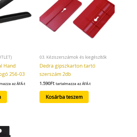
UTLET)
03. Kéziszerszámok és kiegészítők
al Hand
Dedra gipszkarton tartó
fogó 256-03
szerszám 2db
1.590
Ft
lmazza az ÁFÁ-t
tartalmazza az ÁFÁ-t
m
Kosárba teszem