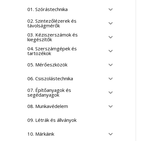
01. Szórástechnika
02. Szintezőlézerek és
távolságmérők
03. Kéziszerszámok és
kiegészítők
04. Szerszámgépek és
tartozékok
05. Mérőeszközök
06. Csiszolástechnika
07. Építőanyagok és
segédanyagok
08. Munkavédelem
09. Létrák és állványok
10. Márkáink