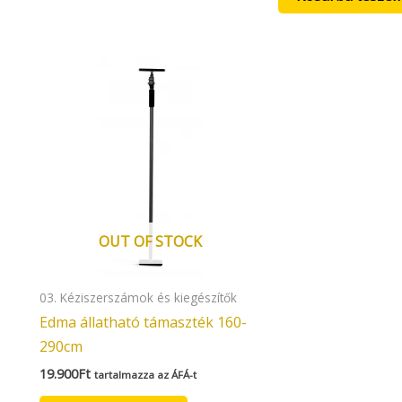
OUT OF STOCK
03. Kéziszerszámok és kiegészítők
Edma állatható támaszték 160-
290cm
19.900
Ft
tartalmazza az ÁFÁ-t