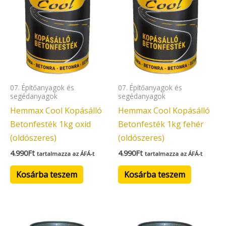
07. Építőanyagok és
07. Építőanyagok és
segédanyagok
segédanyagok
Hemmax Cool Kopásálló
Hemmax Cool Kopásálló
Betonfesték 1kg oxid
Betonfesték 1kg fehér
(oldószeres)
(oldószeres)
4.990
Ft
4.990
Ft
tartalmazza az ÁFÁ-t
tartalmazza az ÁFÁ-t
Kosárba teszem
Kosárba teszem