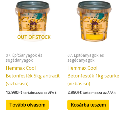
OUT OF STOCK
07. Építőanyagok és
07. Építőanyagok és
segédanyagok
segédanyagok
Hemmax Cool
Hemmax Cool
Betonfesték 5kg antracit
Betonfesték 1kg szürke
(vízbásisú)
(vízbásisú)
12.990
Ft
2.990
Ft
tartalmazza az ÁFÁ-t
tartalmazza az ÁFÁ-t
Tovább olvasom
Kosárba teszem