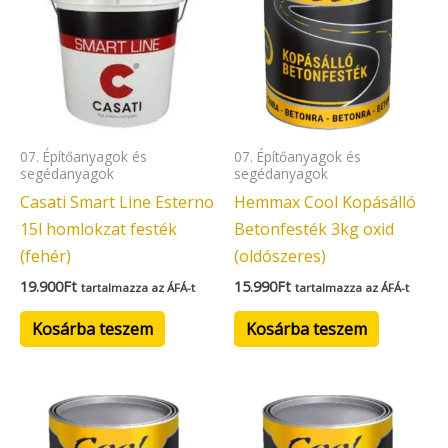
07. Építőanyagok és
07. Építőanyagok és
segédanyagok
segédanyagok
Casati Smart Line Esterno
Hemmax Cool Kopásálló
15l homlokzat festék
Betonfesték 3kg oxid
(fehér)
(oldószeres)
19.900
Ft
15.990
Ft
tartalmazza az ÁFÁ-t
tartalmazza az ÁFÁ-t
Kosárba teszem
Kosárba teszem