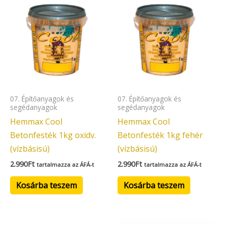
07. Építőanyagok és
07. Építőanyagok és
segédanyagok
segédanyagok
Hemmax Cool
Hemmax Cool
Betonfesték 1kg oxidv.
Betonfesték 1kg fehér
(vízbásisú)
(vízbásisú)
2.990
Ft
2.990
Ft
tartalmazza az ÁFÁ-t
tartalmazza az ÁFÁ-t
Kosárba teszem
Kosárba teszem