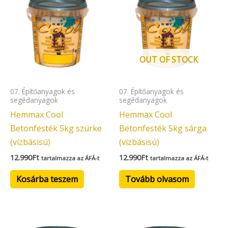
OUT OF STOCK
07. Építőanyagok és
07. Építőanyagok és
segédanyagok
segédanyagok
Hemmax Cool
Hemmax Cool
Betonfesték 5kg szürke
Betonfesték 5kg sárga
(vízbásisú)
(vízbásisú)
12.990
Ft
12.990
Ft
tartalmazza az ÁFÁ-t
tartalmazza az ÁFÁ-t
Kosárba teszem
Tovább olvasom