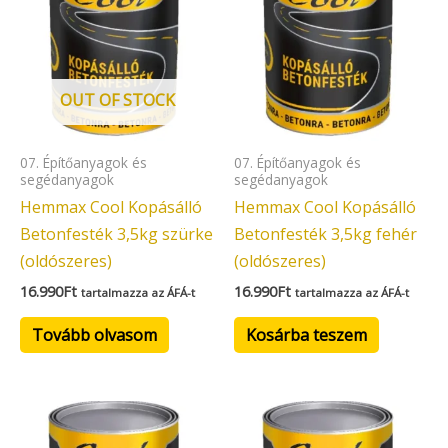
OUT OF STOCK
07. Építőanyagok és
07. Építőanyagok és
segédanyagok
segédanyagok
Hemmax Cool Kopásálló
Hemmax Cool Kopásálló
Betonfesték 3,5kg szürke
Betonfesték 3,5kg fehér
(oldószeres)
(oldószeres)
16.990
Ft
16.990
Ft
tartalmazza az ÁFÁ-t
tartalmazza az ÁFÁ-t
Tovább olvasom
Kosárba teszem