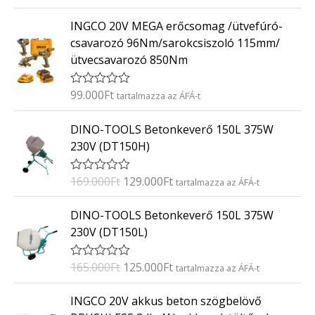
r
t
INGCO 20V MEGA erőcsomag /ütvefúró-
é
k
csavarozó 96Nm/sarokcsiszoló 115mm/
e
ütvecsavarozó 850Nm
l
é
s
:
99.000
Ft
É
tartalmazza az ÁFÁ-t
0
r
/
t
O
C
5
DINO-TOOLS Betonkeverő 150L 375W
é
r
u
k
230V (DT150H)
e
i
r
l
g
r
é
169.000
Ft
129.000
Ft
É
tartalmazza az ÁFÁ-t
s
i
e
r
:
t
n
n
O
C
0
DINO-TOOLS Betonkeverő 150L 375W
é
/
a
t
r
u
k
5
230V (DT150L)
e
l
p
i
r
l
p
r
g
r
é
165.000
Ft
125.000
Ft
É
tartalmazza az ÁFÁ-t
s
r
i
i
e
r
:
i
c
t
n
n
0
INGCO 20V akkus beton szögbelövő
é
/
c
e
a
t
k