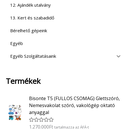
12. Ajándék utalvány
13. Kert és szabadidő
Bérelhető gépeink
Egyéb
Egyéb Szolgáltatásaink
Termékek
Bisonte T5 (FULLOS CSOMAG) Glettszóró,
Nemesvakolat szóró, vakológép oktató
anyaggal
1.270.000
Ft
É
tartalmazza az ÁFÁ-t