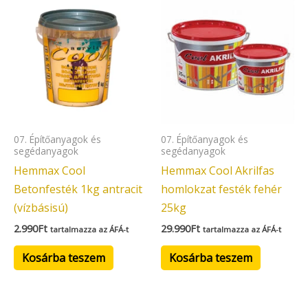
07. Építőanyagok és
07. Építőanyagok és
segédanyagok
segédanyagok
Hemmax Cool
Hemmax Cool Akrilfas
Betonfesték 1kg antracit
homlokzat festék fehér
(vízbásisú)
25kg
2.990
Ft
29.990
Ft
tartalmazza az ÁFÁ-t
tartalmazza az ÁFÁ-t
Kosárba teszem
Kosárba teszem