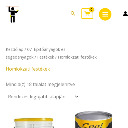
Sorted
Skip
Main
by
to
latest
Search
Menu
content
Kezdőlap
/
07. Építőanyagok és
segédanyagok
/
Festékek
/ Homlokzati festékek
Homlokzati festékek
Mind a(z) 18 találat megjelenítve