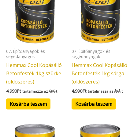
07. Építőanyagok és
07. Építőanyagok és
segédanyagok
segédanyagok
Hemmax Cool Kopásálló
Hemmax Cool Kopásálló
Betonfesték 1kg szürke
Betonfesték 1kg sárga
(oldószeres)
(oldószeres)
4.990
Ft
4.990
Ft
tartalmazza az ÁFÁ-t
tartalmazza az ÁFÁ-t
Kosárba teszem
Kosárba teszem