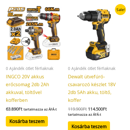
Original
Current
Sale!
price
price
was:
is:
119.900Ft.
114.500Ft.
0 Ajándék ötlet férfiaknak
0 Ajándék ötlet férfiaknak
INGCO 20V akkus
Dewalt ütvefúró-
erőcsomag 2db 2Ah
csavarozó készlet 18V
akkuval, töltővel
2db 5Ah akku, töltő,
kofferben
koffer
63.890
Ft
119.900
Ft
114.500
Ft
tartalmazza az ÁFÁ-t
tartalmazza az ÁFÁ-t
Kosárba teszem
Kosárba teszem