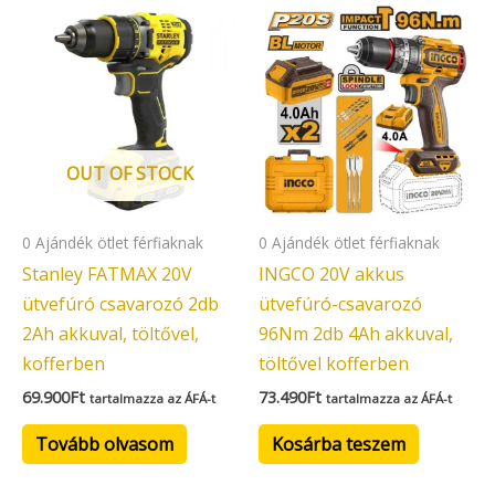
OUT OF STOCK
0 Ajándék ötlet férfiaknak
0 Ajándék ötlet férfiaknak
Stanley FATMAX 20V
INGCO 20V akkus
ütvefúró csavarozó 2db
ütvefúró-csavarozó
2Ah akkuval, töltővel,
96Nm 2db 4Ah akkuval,
kofferben
töltővel kofferben
69.900
Ft
73.490
Ft
tartalmazza az ÁFÁ-t
tartalmazza az ÁFÁ-t
Tovább olvasom
Kosárba teszem