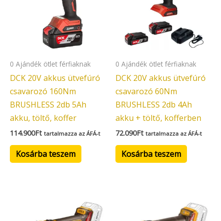
0 Ajándék ötlet férfiaknak
0 Ajándék ötlet férfiaknak
DCK 20V akkus ütvefúró
DCK 20V akkus ütvefúró
csavarozó 160Nm
csavarozó 60Nm
BRUSHLESS 2db 5Ah
BRUSHLESS 2db 4Ah
akku, töltő, koffer
akku + töltő, kofferben
114.900
Ft
72.090
Ft
tartalmazza az ÁFÁ-t
tartalmazza az ÁFÁ-t
Kosárba teszem
Kosárba teszem