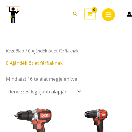
Sorted
Skip
Main
by
to
latest
Search
Menu
content
Kezdőlap
/ 0 Ajándék ötlet férfiaknak
0 Ajándék ötlet férfiaknak
Mind a(z) 16 találat megjelenítve