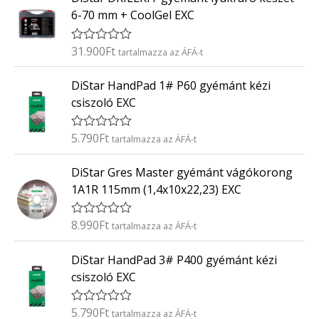
k
6-70 mm + CoolGel EXC
e
l
é
31.900
Ft
É
tartalmazza az ÁFÁ-t
s
r
:
t
0
DiStar HandPad 1# P60 gyémánt kézi
é
/
k
5
csiszoló EXC
e
l
é
5.790
Ft
É
tartalmazza az ÁFÁ-t
s
r
:
t
0
DiStar Gres Master gyémánt vágókorong
é
/
k
5
1A1R 115mm (1,4x10x22,23) EXC
e
l
é
8.990
Ft
É
tartalmazza az ÁFÁ-t
s
r
:
t
0
DiStar HandPad 3# P400 gyémánt kézi
é
/
k
5
csiszoló EXC
e
l
é
5.790
Ft
É
tartalmazza az ÁFÁ-t
s