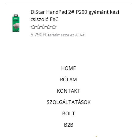
r
:
t
0
DiStar HandPad 2# P200 gyémánt kézi
é
/
k
5
csiszoló EXC
e
l
é
5.790
Ft
É
tartalmazza az ÁFÁ-t
s
r
:
t
0
é
/
k
5
e
l
HOME
é
s
:
RÓLAM
0
/
KONTAKT
5
SZOLGÁLTATÁSOK
BOLT
B2B