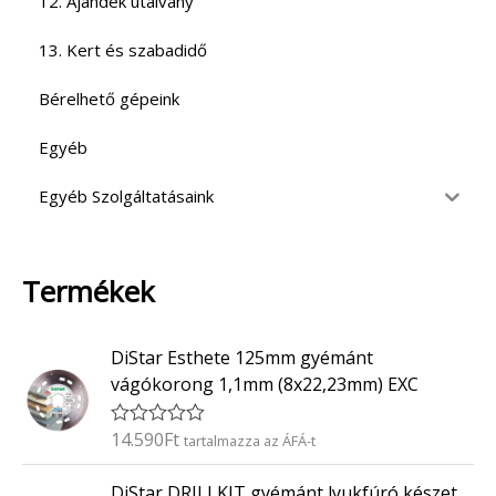
12. Ajándék utalvány
13. Kert és szabadidő
Bérelhető gépeink
Egyéb
Egyéb Szolgáltatásaink
Termékek
DiStar Esthete 125mm gyémánt
vágókorong 1,1mm (8x22,23mm) EXC
14.590
Ft
É
tartalmazza az ÁFÁ-t
r
t
DiStar DRILLKIT gyémánt lyukfúró készet
é