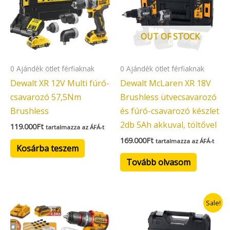
OUT OF STOCK
0 Ajándék ötlet férfiaknak
0 Ajándék ötlet férfiaknak
Dewalt XR 12V Multi fúró-
Dewalt McLaren XR 18V
csavarozó 57,5Nm
Brushless ütvecsavarozó
Brushless
és fúró-csavarozó készlet
2db 5Ah akkuval, töltővel
119.000
Ft
tartalmazza az ÁFÁ-t
169.000
Ft
tartalmazza az ÁFÁ-t
Kosárba teszem
Tovább olvasom
Original
Current
Sale!
price
price
was:
is:
124.900Ft.
109.900Ft.