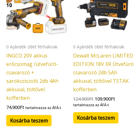
0 Ajándék ötlet férfiaknak
0 Ajándék ötlet férfiaknak
INGCO 20V akkus
Dewalt McLaren LIMITED
erőcsomag /ütvefúró-
EDITION 18V XR Ütvefúró
csavarozó +
csavarozó 2db 5Ah
sarokcsiszoló 2db 4Ah
akkuval, töltővel TSTAK
akkuval, töltővel
kofferben
kofferben
124.900
Ft
109.900
Ft
tartalmazza az ÁFÁ-t
74.900
Ft
tartalmazza az ÁFÁ-t
Kosárba teszem
Kosárba teszem