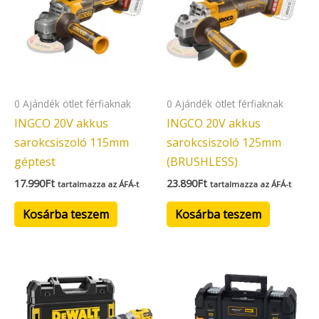
0 Ajándék ötlet férfiaknak
0 Ajándék ötlet férfiaknak
INGCO 20V akkus
INGCO 20V akkus
sarokcsiszoló 115mm
sarokcsiszoló 125mm
géptest
(BRUSHLESS)
17.990
Ft
23.890
Ft
tartalmazza az ÁFÁ-t
tartalmazza az ÁFÁ-t
Kosárba teszem
Kosárba teszem