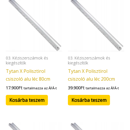
03. Kéziszerszámok és
03. Kéziszerszámok és
kiegészítők
kiegészítők
Tytan X Polisztirol
Tytan X Polisztirol
csiszoló alu léc 80cm
csiszoló alu léc 200cm
17.900
Ft
39.900
Ft
tartalmazza az ÁFÁ-t
tartalmazza az ÁFÁ-t
Kosárba teszem
Kosárba teszem