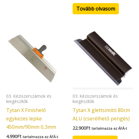
Tovább olvasom
03. Kéziszerszámok és
03. Kéziszerszámok és
kiegészítők
kiegészítők
Tytan X Finishelő
Tytan X glettsimító 80cm
egykezes lepke
ALU (cserélhető pengés)
450mm/90mm 0,3mm
22.900
Ft
tartalmazza az ÁFÁ-t
4.990
Ft
tartalmazza az ÁFÁ-t