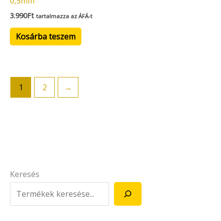
0,5mm
3.990
Ft
tartalmazza az ÁFÁ-t
Kosárba teszem
1
2
→
Keresés