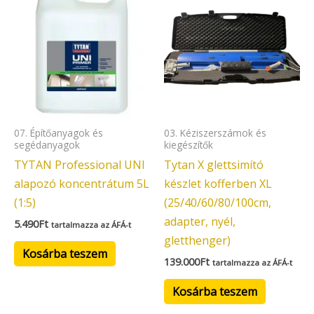
07. Építőanyagok és
03. Kéziszerszámok és
segédanyagok
kiegészítők
TYTAN Professional UNI
Tytan X glettsimító
alapozó koncentrátum 5L
készlet kofferben XL
(1:5)
(25/40/60/80/100cm,
adapter, nyél,
5.490
Ft
tartalmazza az ÁFÁ-t
gletthenger)
Kosárba teszem
139.000
Ft
tartalmazza az ÁFÁ-t
Kosárba teszem