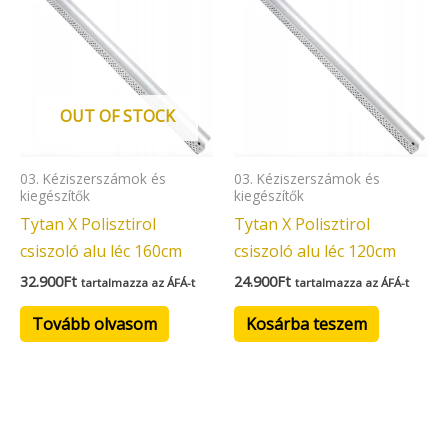
OUT OF STOCK
03. Kéziszerszámok és
03. Kéziszerszámok és
kiegészítők
kiegészítők
Tytan X Polisztirol
Tytan X Polisztirol
csiszoló alu léc 160cm
csiszoló alu léc 120cm
32.900
Ft
24.900
Ft
tartalmazza az ÁFÁ-t
tartalmazza az ÁFÁ-t
Tovább olvasom
Kosárba teszem