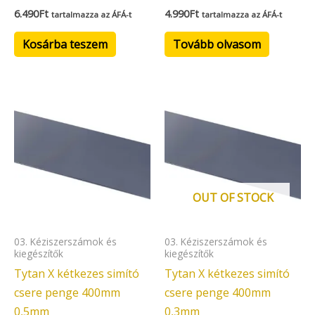
6.490
Ft
4.990
Ft
tartalmazza az ÁFÁ-t
tartalmazza az ÁFÁ-t
Kosárba teszem
Tovább olvasom
OUT OF STOCK
03. Kéziszerszámok és
03. Kéziszerszámok és
kiegészítők
kiegészítők
Tytan X kétkezes simító
Tytan X kétkezes simító
csere penge 400mm
csere penge 400mm
0,5mm
0,3mm