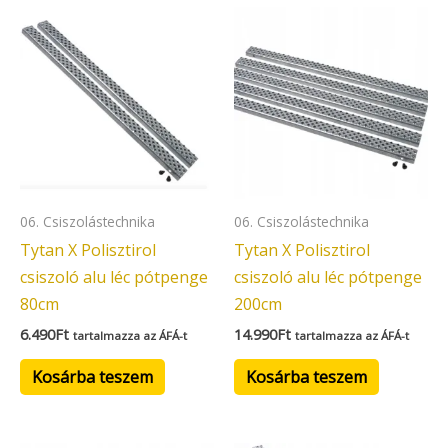
06. Csiszolástechnika
06. Csiszolástechnika
Tytan X Polisztirol
Tytan X Polisztirol
csiszoló alu léc pótpenge
csiszoló alu léc pótpenge
80cm
200cm
6.490
Ft
14.990
Ft
tartalmazza az ÁFÁ-t
tartalmazza az ÁFÁ-t
Kosárba teszem
Kosárba teszem