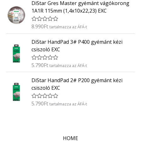
DiStar Gres Master gyémánt vágókorong
é
/
k
5
1A1R 115mm (1,4x10x22,23) EXC
e
l
é
8.990
Ft
É
tartalmazza az ÁFÁ-t
s
r
:
t
0
DiStar HandPad 3# P400 gyémánt kézi
é
/
k
5
csiszoló EXC
e
l
é
5.790
Ft
É
tartalmazza az ÁFÁ-t
s
r
:
t
0
DiStar HandPad 2# P200 gyémánt kézi
é
/
k
5
csiszoló EXC
e
l
é
5.790
Ft
É
tartalmazza az ÁFÁ-t
s
r
:
t
0
é
/
k
5
e
l
HOME
é