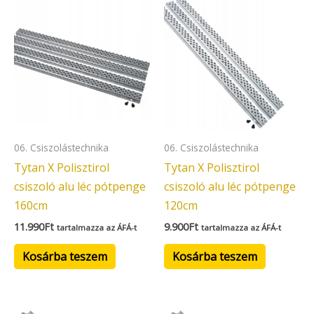
06. Csiszolástechnika
06. Csiszolástechnika
Tytan X Polisztirol
Tytan X Polisztirol
csiszoló alu léc pótpenge
csiszoló alu léc pótpenge
160cm
120cm
11.990
Ft
9.900
Ft
tartalmazza az ÁFÁ-t
tartalmazza az ÁFÁ-t
Kosárba teszem
Kosárba teszem