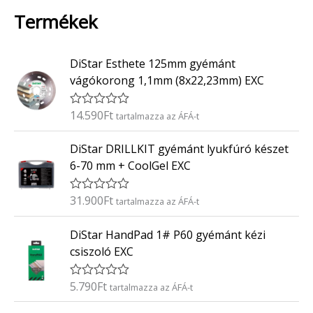
Termékek
DiStar Esthete 125mm gyémánt
vágókorong 1,1mm (8x22,23mm) EXC
14.590
Ft
É
tartalmazza az ÁFÁ-t
r
t
DiStar DRILLKIT gyémánt lyukfúró készet
é
k
6-70 mm + CoolGel EXC
e
l
é
31.900
Ft
É
tartalmazza az ÁFÁ-t
s
r
:
t
0
DiStar HandPad 1# P60 gyémánt kézi
é
/
k
5
csiszoló EXC
e
l
é
5.790
Ft
É
tartalmazza az ÁFÁ-t
s
r
:
t
0