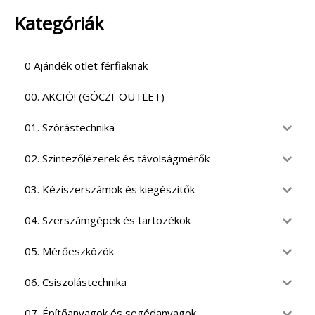
Kategóriák
0 Ajándék ötlet férfiaknak
00. AKCIÓ! (GÓCZI-OUTLET)
01. Szórástechnika
02. Szintezőlézerek és távolságmérők
03. Kéziszerszámok és kiegészítők
04. Szerszámgépek és tartozékok
05. Mérőeszközök
06. Csiszolástechnika
07. Építőanyagok és segédanyagok