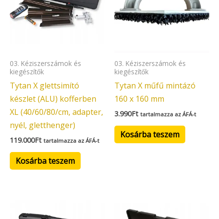
03. Kéziszerszámok és
03. Kéziszerszámok és
kiegészítők
kiegészítők
Tytan X glettsimító
Tytan X műfű mintázó
készlet (ALU) kofferben
160 x 160 mm
XL (40/60/80/cm, adapter,
3.990
Ft
tartalmazza az ÁFÁ-t
nyél, gletthenger)
Kosárba teszem
119.000
Ft
tartalmazza az ÁFÁ-t
Kosárba teszem