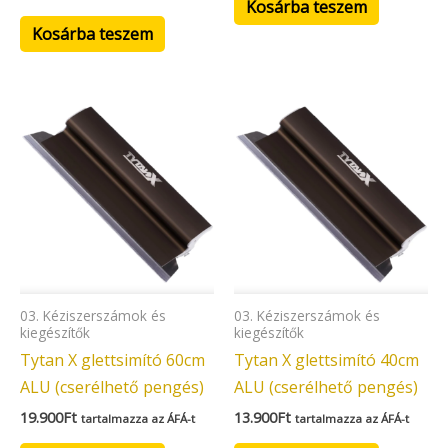
Kosárba teszem
Kosárba teszem
03. Kéziszerszámok és
03. Kéziszerszámok és
kiegészítők
kiegészítők
Tytan X glettsimító 60cm
Tytan X glettsimító 40cm
ALU (cserélhető pengés)
ALU (cserélhető pengés)
19.900
Ft
13.900
Ft
tartalmazza az ÁFÁ-t
tartalmazza az ÁFÁ-t