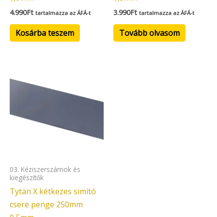
4.990
Ft
3.990
Ft
tartalmazza az ÁFÁ-t
tartalmazza az ÁFÁ-t
Kosárba teszem
Tovább olvasom
03. Kéziszerszámok és
kiegészítők
Tytan X kétkezes simító
csere penge 250mm