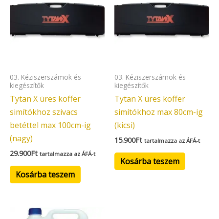
03. Kéziszerszámok és
03. Kéziszerszámok és
kiegészítők
kiegészítők
Tytan X üres koffer
Tytan X üres koffer
simítókhoz szivacs
simítókhoz max 80cm-ig
betéttel max 100cm-ig
(kicsi)
(nagy)
15.900
Ft
tartalmazza az ÁFÁ-t
29.900
Ft
tartalmazza az ÁFÁ-t
Kosárba teszem
Kosárba teszem