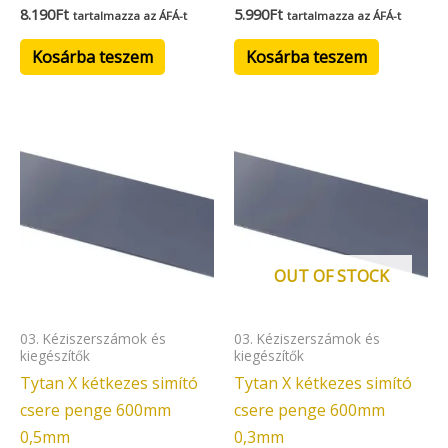
8.190
Ft
5.990
Ft
tartalmazza az ÁFÁ-t
tartalmazza az ÁFÁ-t
Kosárba teszem
Kosárba teszem
OUT OF STOCK
03. Kéziszerszámok és
03. Kéziszerszámok és
kiegészítők
kiegészítők
Tytan X kétkezes simító
Tytan X kétkezes simító
csere penge 600mm
csere penge 600mm
0,5mm
0,3mm