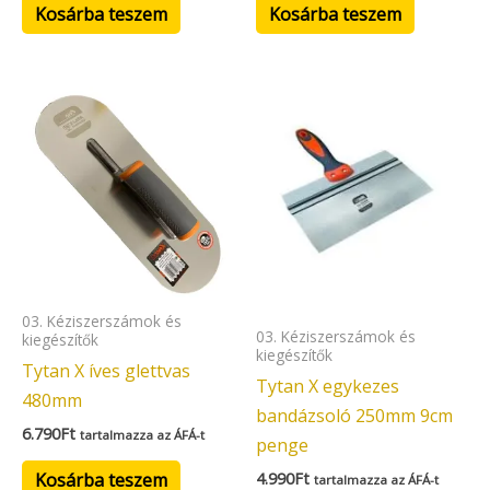
Kosárba teszem
Kosárba teszem
03. Kéziszerszámok és
03. Kéziszerszámok és
kiegészítők
kiegészítők
Tytan X íves glettvas
Tytan X egykezes
480mm
bandázsoló 250mm 9cm
6.790
Ft
tartalmazza az ÁFÁ-t
penge
4.990
Ft
Kosárba teszem
tartalmazza az ÁFÁ-t