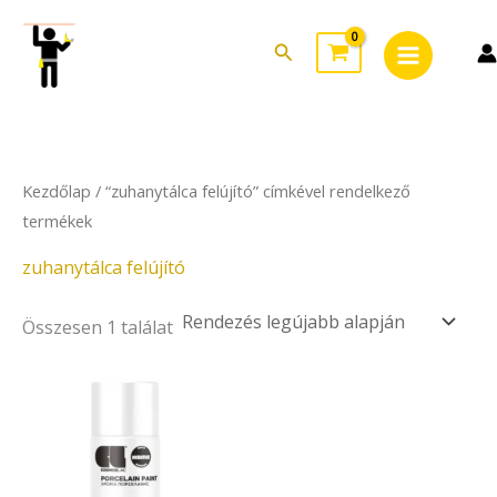
Skip
Main
to
Search
Menu
content
Kezdőlap
/ “zuhanytálca felújító” címkével rendelkező
termékek
zuhanytálca felújító
Összesen 1 találat