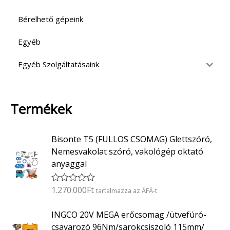
Bérelhető gépeink
Egyéb
Egyéb Szolgáltatásaink
Termékek
Bisonte T5 (FULLOS CSOMAG) Glettszóró,
Nemesvakolat szóró, vakológép oktató
anyaggal
1.270.000
Ft
É
tartalmazza az ÁFÁ-t
r
t
INGCO 20V MEGA erőcsomag /ütvefúró-
é
k
csavarozó 96Nm/sarokcsiszoló 115mm/