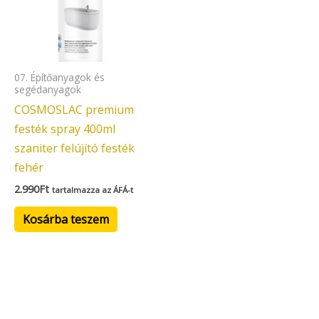
07. Építőanyagok és
segédanyagok
COSMOSLAC premium
festék spray 400ml
szaniter felújító festék
fehér
2.990
Ft
tartalmazza az ÁFÁ-t
Kosárba teszem