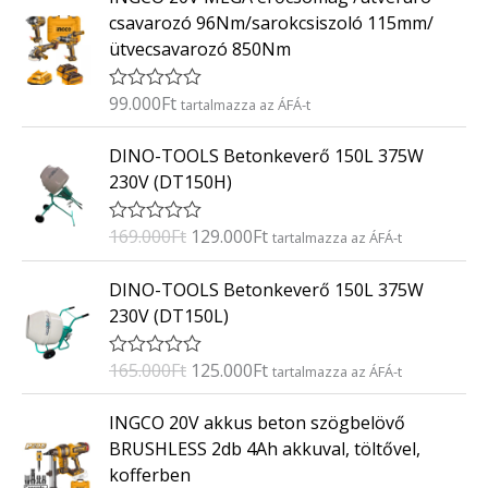
k
csavarozó 96Nm/sarokcsiszoló 115mm/
e
ütvecsavarozó 850Nm
l
é
s
:
99.000
Ft
É
tartalmazza az ÁFÁ-t
0
r
/
t
O
C
5
DINO-TOOLS Betonkeverő 150L 375W
é
r
u
k
230V (DT150H)
e
i
r
l
g
r
é
169.000
Ft
129.000
Ft
É
tartalmazza az ÁFÁ-t
s
i
e
r
:
t
n
n
O
C
0
DINO-TOOLS Betonkeverő 150L 375W
é
/
a
t
r
u
k
5
230V (DT150L)
e
l
p
i
r
l
p
r
g
r
é
165.000
Ft
125.000
Ft
É
tartalmazza az ÁFÁ-t
s
r
i
i
e
r
:
i
c
t
n
n
0
INGCO 20V akkus beton szögbelövő
é
/
c
e
a
t
k
5
BRUSHLESS 2db 4Ah akkuval, töltővel,
e
i
e
l
p
kofferben
l
w
s
p
r