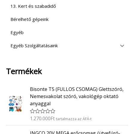
13. Kert és szabadidő
Bérelhető gépeink
Egyéb
Egyéb Szolgáltatásaink
Termékek
Bisonte T5 (FULLOS CSOMAG) Glettszóró,
Nemesvakolat szóró, vakológép oktató
anyaggal
1.270.000
Ft
É
tartalmazza az ÁFÁ-t
r
t
INGCO 20V MEGA erőcsomag /ütvefúró-
é