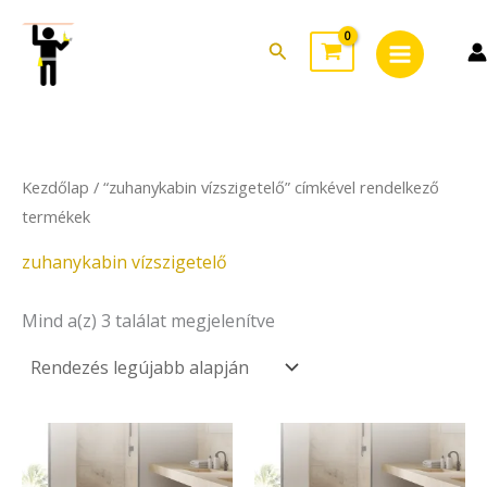
Sorted
Skip
Main
by
to
latest
Search
Menu
content
Kezdőlap
/ “zuhanykabin vízszigetelő” címkével rendelkező
termékek
zuhanykabin vízszigetelő
Mind a(z) 3 találat megjelenítve