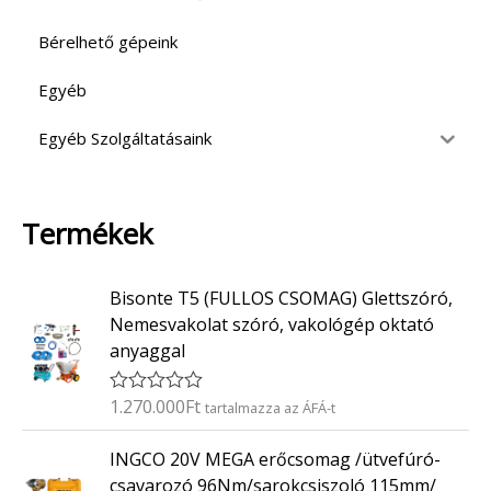
Bérelhető gépeink
Egyéb
Egyéb Szolgáltatásaink
Termékek
Bisonte T5 (FULLOS CSOMAG) Glettszóró,
Nemesvakolat szóró, vakológép oktató
anyaggal
1.270.000
Ft
É
tartalmazza az ÁFÁ-t
r
t
INGCO 20V MEGA erőcsomag /ütvefúró-
é
k
csavarozó 96Nm/sarokcsiszoló 115mm/