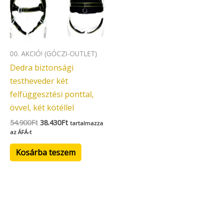
00. AKCIÓ! (GÓCZI-OUTLET)
Dedra biztonsági
testheveder két
felfüggesztési ponttal,
övvel, két kötéllel
54.900
Ft
38.430
Ft
tartalmazza
az ÁFÁ-t
Kosárba teszem