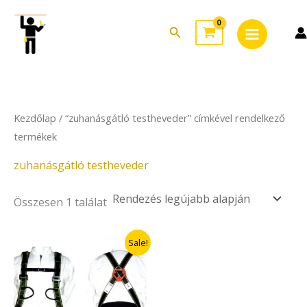
Skip
Main
to
Search
Menu
content
Kezdőlap
/ “zuhanásgátló testheveder” címkével rendelkező
termékek
zuhanásgátló testheveder
Összesen 1 találat
Original
Current
Sale!
price
price
was:
is:
54.900Ft.
38.430Ft.