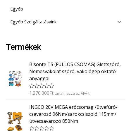
Egyéb
Egyéb Szolgáltatásaink
Termékek
Bisonte T5 (FULLOS CSOMAG) Glettszóró,
Nemesvakolat szóró, vakológép oktató
anyaggal
1.270.000
Ft
É
tartalmazza az ÁFÁ-t
r
t
INGCO 20V MEGA erőcsomag /ütvefúró-
é
k
csavarozó 96Nm/sarokcsiszoló 115mm/
e
ütvecsavarozó 850Nm
l
é
s