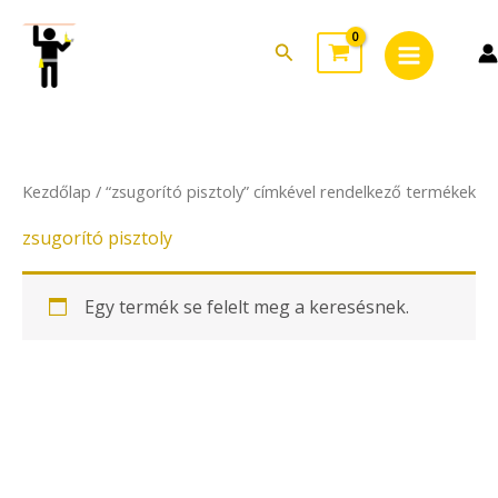
Skip
Main
to
Search
Menu
content
Kezdőlap
/ “zsugorító pisztoly” címkével rendelkező termékek
zsugorító pisztoly
Egy termék se felelt meg a keresésnek.