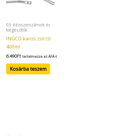
03. Kéziszerszámok és
kiegészítők
INGCO karos zsírzó
400ml
6.490
Ft
tartalmazza az ÁFÁ-t
Kosárba teszem