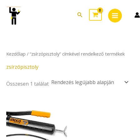
Skip
Main
to
Search
Menu
content
Kezdőlap
/ “zsírzópisztoly” címkével rendelkező termékek
zsírzópisztoly
Összesen 1 találat