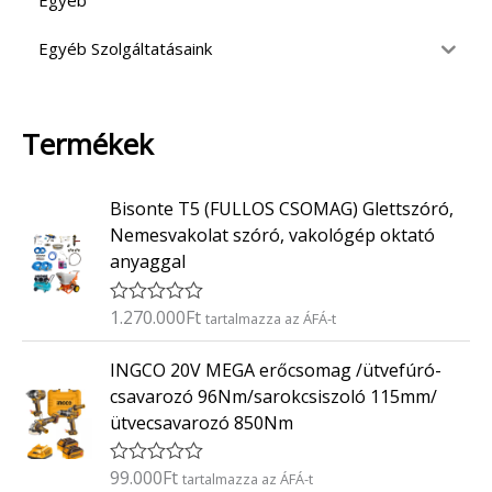
Egyéb
Egyéb Szolgáltatásaink
Termékek
Bisonte T5 (FULLOS CSOMAG) Glettszóró,
Nemesvakolat szóró, vakológép oktató
anyaggal
1.270.000
Ft
É
tartalmazza az ÁFÁ-t
r
t
INGCO 20V MEGA erőcsomag /ütvefúró-
é
k
csavarozó 96Nm/sarokcsiszoló 115mm/
e
ütvecsavarozó 850Nm
l
é
s
:
99.000
Ft
É
tartalmazza az ÁFÁ-t
0