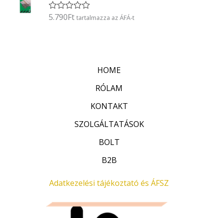
l
é
5.790
Ft
É
tartalmazza az ÁFÁ-t
s
r
:
t
0
é
/
k
5
e
l
HOME
é
s
:
RÓLAM
0
/
KONTAKT
5
SZOLGÁLTATÁSOK
BOLT
B2B
Adatkezelési tájékoztató és ÁFSZ