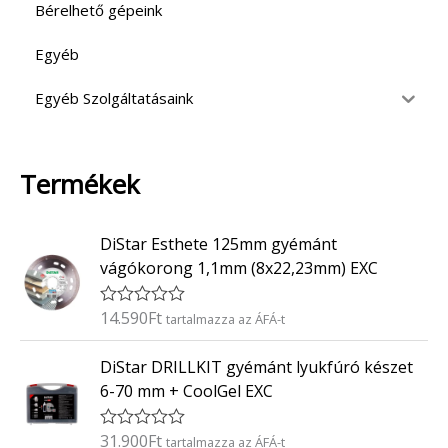
Bérelhető gépeink
Egyéb
Egyéb Szolgáltatásaink
Termékek
DiStar Esthete 125mm gyémánt
vágókorong 1,1mm (8x22,23mm) EXC
14.590
Ft
É
tartalmazza az ÁFÁ-t
r
t
DiStar DRILLKIT gyémánt lyukfúró készet
é
k
6-70 mm + CoolGel EXC
e
l
é
31.900
Ft
É
tartalmazza az ÁFÁ-t
s