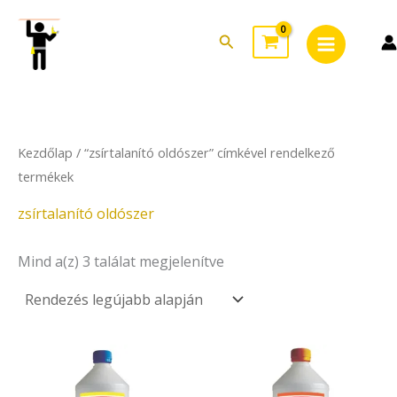
Sorted
Skip
Main
by
to
latest
Search
Menu
content
Kezdőlap
/ “zsírtalanító oldószer” címkével rendelkező
termékek
zsírtalanító oldószer
Mind a(z) 3 találat megjelenítve