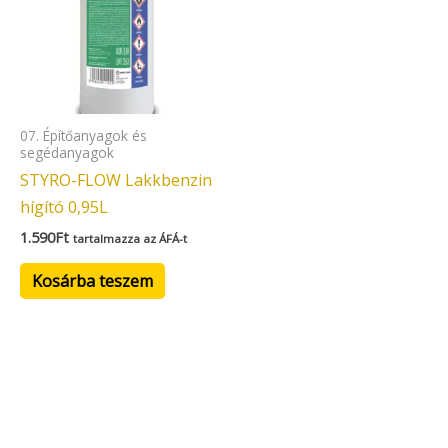
07. Építőanyagok és
segédanyagok
STYRO-FLOW Lakkbenzin
hígító 0,95L
1.590
Ft
tartalmazza az ÁFÁ-t
Kosárba teszem