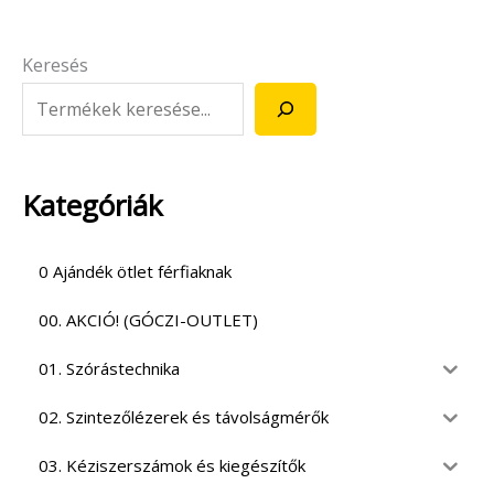
Keresés
Kategóriák
0 Ajándék ötlet férfiaknak
00. AKCIÓ! (GÓCZI-OUTLET)
01. Szórástechnika
02. Szintezőlézerek és távolságmérők
03. Kéziszerszámok és kiegészítők