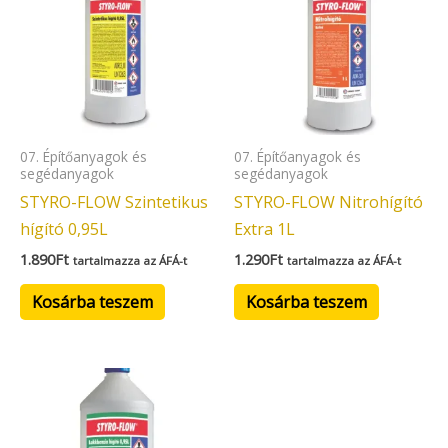
07. Építőanyagok és
07. Építőanyagok és
segédanyagok
segédanyagok
STYRO-FLOW Szintetikus
STYRO-FLOW Nitrohígító
hígító 0,95L
Extra 1L
1.890
Ft
1.290
Ft
tartalmazza az ÁFÁ-t
tartalmazza az ÁFÁ-t
Kosárba teszem
Kosárba teszem