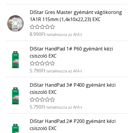
r
:
t
0
DiStar Gres Master gyémánt vágókorong
é
/
k
5
1A1R 115mm (1,4x10x22,23) EXC
e
l
é
8.990
Ft
É
tartalmazza az ÁFÁ-t
s
r
:
t
0
DiStar HandPad 1# P60 gyémánt kézi
é
/
k
5
csiszoló EXC
e
l
é
5.790
Ft
É
tartalmazza az ÁFÁ-t
s
r
:
t
0
DiStar HandPad 3# P400 gyémánt kézi
é
/
k
5
csiszoló EXC
e
l
é
5.790
Ft
É
tartalmazza az ÁFÁ-t
s
r
:
t
0
DiStar HandPad 2# P200 gyémánt kézi
é
/
k
5
csiszoló EXC
e