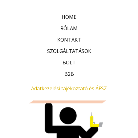
k
5
e
l
HOME
é
s
:
RÓLAM
0
/
KONTAKT
5
SZOLGÁLTATÁSOK
BOLT
B2B
Adatkezelési tájékoztató és ÁFSZ