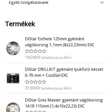
Egyéb Szolgáltatásaink
Termékek
DiStar Esthete 125mm gyémánt
vágókorong 1,1mm (8x22,23mm) EXC
14.590
Ft
É
tartalmazza az ÁFÁ-t
r
t
DiStar DRILLKIT gyémánt lyukfúró készet
é
k
6-70 mm + CoolGel EXC
e
l
é
31.900
Ft
É
tartalmazza az ÁFÁ-t
s
r
:
t
0
DiStar Gres Master gyémánt vágókorong
é
/
k
5
1A1R 115mm (1,4x10x22,23) EXC
e
l