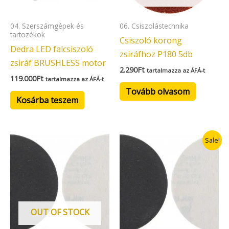
04. Szerszámgépek és
06. Csiszolástechnika
tartozékok
Csiszoló korong
Dedra LED falcsiszoló
zsiráfhoz P180 5db
zsiráf BRUSHLESS motor
2.290
Ft
tartalmazza az ÁFÁ-t
119.000
Ft
tartalmazza az ÁFÁ-t
Tovább olvasom
Kosárba teszem
Original
Current
Sale!
price
price
was:
is:
3.490Ft.
2.094Ft.
OUT OF STOCK