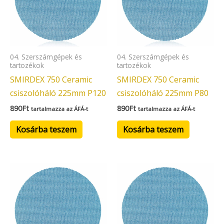
04. Szerszámgépek és
04. Szerszámgépek és
tartozékok
tartozékok
SMIRDEX 750 Ceramic
SMIRDEX 750 Ceramic
csiszolóháló 225mm P120
csiszolóháló 225mm P80
890
Ft
890
Ft
tartalmazza az ÁFÁ-t
tartalmazza az ÁFÁ-t
Kosárba teszem
Kosárba teszem