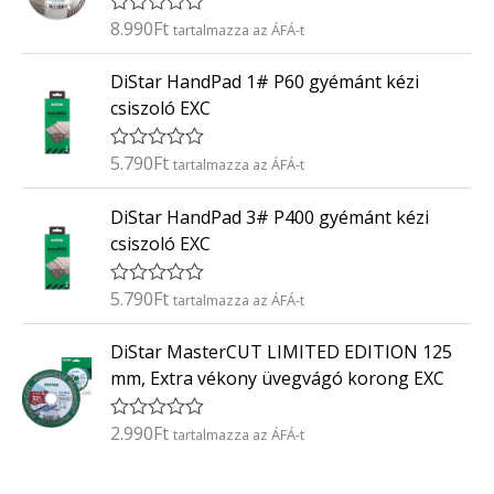
é
8.990
Ft
É
tartalmazza az ÁFÁ-t
s
r
:
t
0
DiStar HandPad 1# P60 gyémánt kézi
é
/
k
5
csiszoló EXC
e
l
é
5.790
Ft
É
tartalmazza az ÁFÁ-t
s
r
:
t
0
DiStar HandPad 3# P400 gyémánt kézi
é
/
k
5
csiszoló EXC
e
l
é
5.790
Ft
É
tartalmazza az ÁFÁ-t
s
r
:
t
0
DiStar MasterCUT LIMITED EDITION 125
é
/
k
5
mm, Extra vékony üvegvágó korong EXC
e
l
é
2.990
Ft
É
tartalmazza az ÁFÁ-t
s
r
:
t
0
é
/