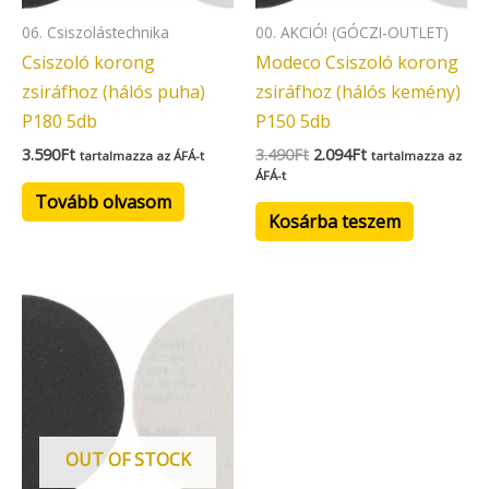
06. Csiszolástechnika
00. AKCIÓ! (GÓCZI-OUTLET)
Csiszoló korong
Modeco Csiszoló korong
zsiráfhoz (hálós puha)
zsiráfhoz (hálós kemény)
P180 5db
P150 5db
3.590
Ft
3.490
Ft
2.094
Ft
tartalmazza az ÁFÁ-t
tartalmazza az
ÁFÁ-t
Tovább olvasom
Kosárba teszem
OUT OF STOCK