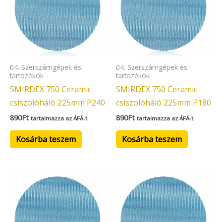
04. Szerszámgépek és
04. Szerszámgépek és
tartozékok
tartozékok
SMIRDEX 750 Ceramic
SMIRDEX 750 Ceramic
csiszolóháló 225mm P240
csiszolóháló 225mm P180
890
Ft
890
Ft
tartalmazza az ÁFÁ-t
tartalmazza az ÁFÁ-t
Kosárba teszem
Kosárba teszem