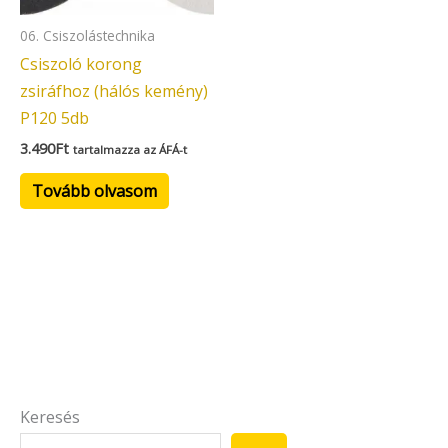
06. Csiszolástechnika
Csiszoló korong
zsiráfhoz (hálós kemény)
P120 5db
3.490
Ft
tartalmazza az ÁFÁ-t
Tovább olvasom
Keresés