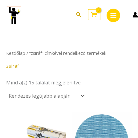
Sorted
Skip
Main
by
to
latest
Search
Menu
content
Kezdőlap
/ “zsiráf” címkével rendelkező termékek
zsiráf
Mind a(z) 15 találat megjelenítve