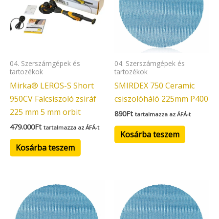
04. Szerszámgépek és
04. Szerszámgépek és
tartozékok
tartozékok
Mirka® LEROS-S Short
SMIRDEX 750 Ceramic
950CV Falcsiszoló zsiráf
csiszolóháló 225mm P400
225 mm 5 mm orbit
890
Ft
tartalmazza az ÁFÁ-t
479.000
Ft
tartalmazza az ÁFÁ-t
Kosárba teszem
Kosárba teszem