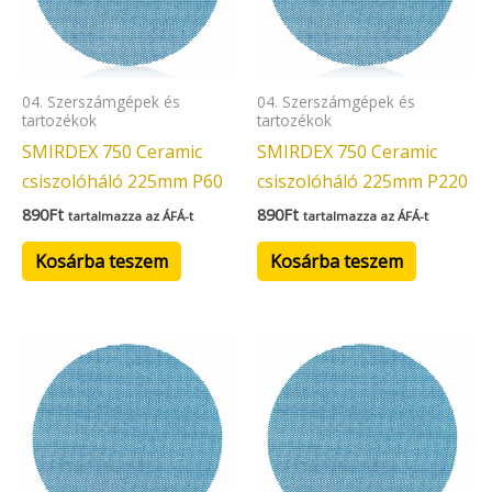
04. Szerszámgépek és
04. Szerszámgépek és
tartozékok
tartozékok
SMIRDEX 750 Ceramic
SMIRDEX 750 Ceramic
csiszolóháló 225mm P60
csiszolóháló 225mm P220
890
Ft
890
Ft
tartalmazza az ÁFÁ-t
tartalmazza az ÁFÁ-t
Kosárba teszem
Kosárba teszem