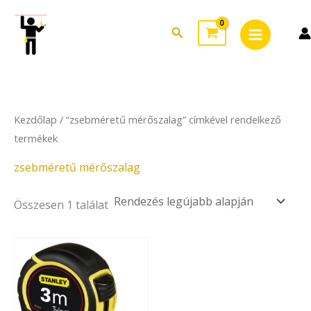
Skip
Main
to
Search
Menu
content
Kezdőlap
/ “zsebméretű mérőszalag” címkével rendelkező
termékek
zsebméretű mérőszalag
Összesen 1 találat