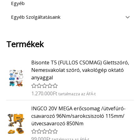
Egyéb
Egyéb Szolgáltatásaink
Termékek
Bisonte T5 (FULLOS CSOMAG) Glettszóró,
Nemesvakolat szóró, vakológép oktató
anyaggal
1.270.000
Ft
É
tartalmazza az ÁFÁ-t
r
t
INGCO 20V MEGA erőcsomag /ütvefúró-
é
k
csavarozó 96Nm/sarokcsiszoló 115mm/
e
ütvecsavarozó 850Nm
l
é
s
:
99.000
Ft
É
tartalmazza az ÁFÁ-t