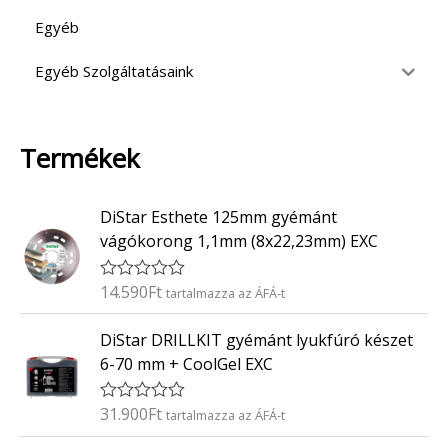
Egyéb
Egyéb Szolgáltatásaink
Termékek
DiStar Esthete 125mm gyémánt
vágókorong 1,1mm (8x22,23mm) EXC
14.590
Ft
É
tartalmazza az ÁFÁ-t
r
t
DiStar DRILLKIT gyémánt lyukfúró készet
é
k
6-70 mm + CoolGel EXC
e
l
é
31.900
Ft
É
tartalmazza az ÁFÁ-t
s
r
:
t