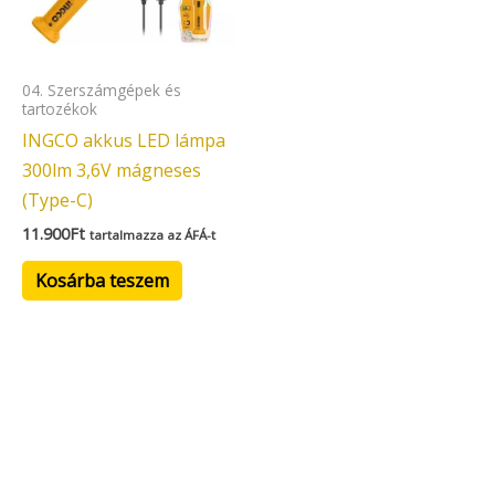
04. Szerszámgépek és
tartozékok
INGCO akkus LED lámpa
300lm 3,6V mágneses
(Type-C)
11.900
Ft
tartalmazza az ÁFÁ-t
Kosárba teszem