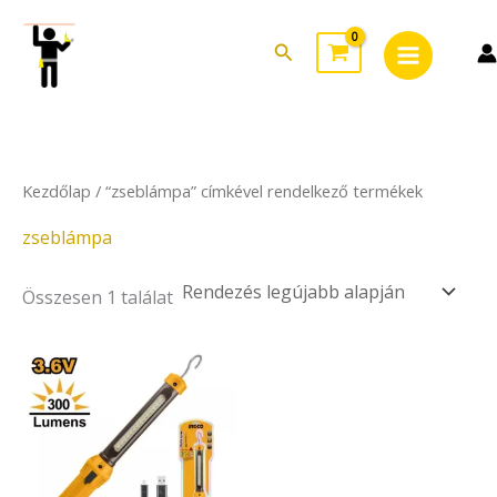
Skip
Main
to
Search
Menu
content
Kezdőlap
/ “zseblámpa” címkével rendelkező termékek
zseblámpa
Összesen 1 találat