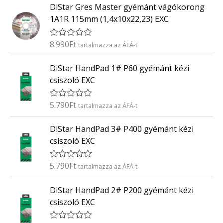
0
DiStar Gres Master gyémánt vágókorong
é
/
k
5
1A1R 115mm (1,4x10x22,23) EXC
e
l
é
8.990
Ft
É
tartalmazza az ÁFÁ-t
s
r
:
t
0
DiStar HandPad 1# P60 gyémánt kézi
é
/
k
5
csiszoló EXC
e
l
é
5.790
Ft
É
tartalmazza az ÁFÁ-t
s
r
:
t
0
DiStar HandPad 3# P400 gyémánt kézi
é
/
k
5
csiszoló EXC
e
l
é
5.790
Ft
É
tartalmazza az ÁFÁ-t
s
r
:
t
0
DiStar HandPad 2# P200 gyémánt kézi
é
/
k
5
csiszoló EXC
e
l
é