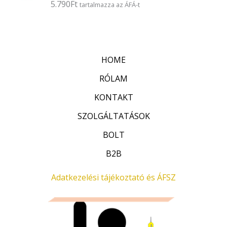
5.790
Ft
É
tartalmazza az ÁFÁ-t
s
r
:
t
0
é
/
k
5
e
l
HOME
é
s
:
RÓLAM
0
/
KONTAKT
5
SZOLGÁLTATÁSOK
BOLT
B2B
Adatkezelési tájékoztató és ÁFSZ