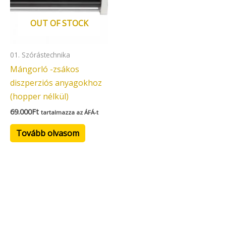
OUT OF STOCK
01. Szórástechnika
Mángorló -zsákos
diszperziós anyagokhoz
(hopper nélkül)
69.000
Ft
tartalmazza az ÁFÁ-t
Tovább olvasom