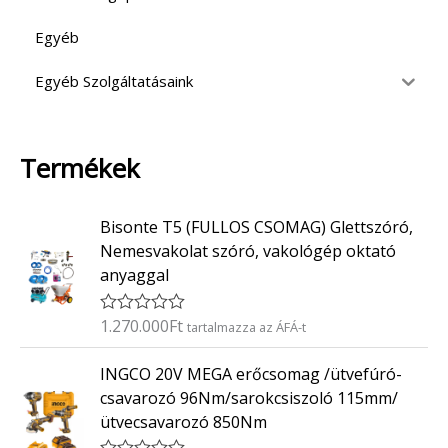
Egyéb
Egyéb Szolgáltatásaink
Termékek
Bisonte T5 (FULLOS CSOMAG) Glettszóró,
Nemesvakolat szóró, vakológép oktató
anyaggal
1.270.000
Ft
É
tartalmazza az ÁFÁ-t
r
t
INGCO 20V MEGA erőcsomag /ütvefúró-
é
k
csavarozó 96Nm/sarokcsiszoló 115mm/
e
ütvecsavarozó 850Nm
l
é