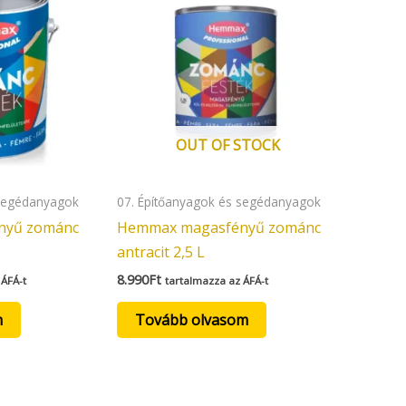
OUT OF STOCK
 segédanyagok
07. Építőanyagok és segédanyagok
nyű zománc
Hemmax magasfényű zománc
antracit 2,5 L
8.990
Ft
 ÁFÁ-t
tartalmazza az ÁFÁ-t
m
Tovább olvasom