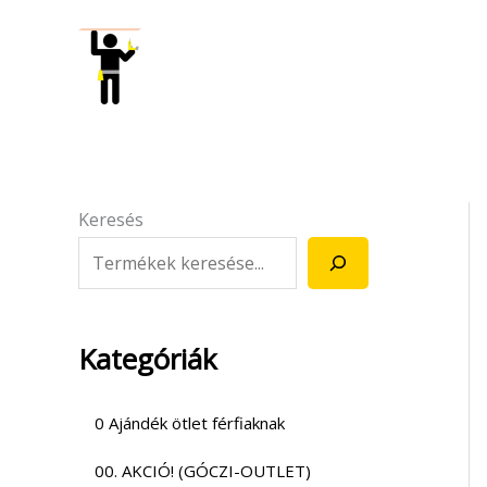
Skip
to
content
Keresés
Kategóriák
0 Ajándék ötlet férfiaknak
00. AKCIÓ! (GÓCZI-OUTLET)