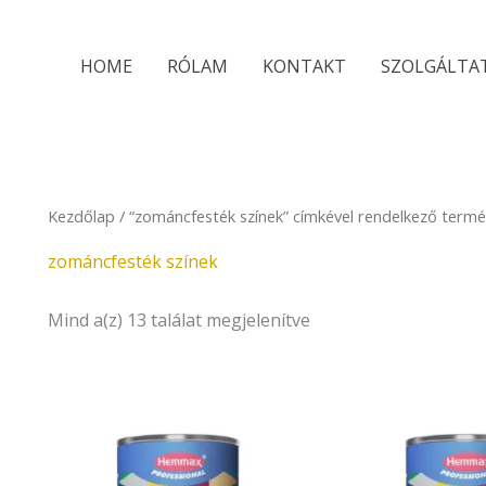
Sorted
by
latest
HOME
RÓLAM
KONTAKT
SZOLGÁLTA
Kezdőlap
/ “zománcfesték színek” címkével rendelkező term
zománcfesték színek
Mind a(z) 13 találat megjelenítve