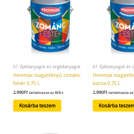
07. Építőanyagok és segédanyagok
07. Építőanyagok és
Hemmax magasfényű zománc
Hemmax magasfé
fehér 0,75 L
barna 0,75 L
2.990
Ft
2.990
Ft
tartalmazza az ÁFÁ-t
tartalmazza az
Kosárba teszem
Kosárba tesze