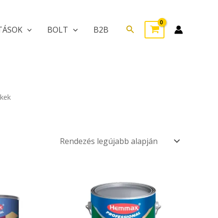
Search
TÁSOK
BOLT
B2B
ékek