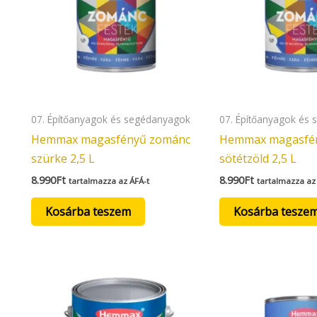
07. Építőanyagok és segédanyagok
07. Építőanyagok és
Hemmax magasfényű zománc
Hemmax magasfé
szürke 2,5 L
sötétzöld 2,5 L
8.990
Ft
8.990
Ft
tartalmazza az ÁFÁ-t
tartalmazza az
Kosárba teszem
Kosárba tesze