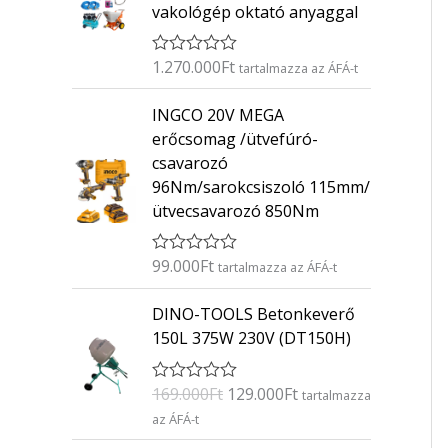
vakológép oktató anyaggal
1.270.000
Ft
É
tartalmazza az ÁFÁ-t
r
t
INGCO 20V MEGA
é
k
erőcsomag /ütvefúró-
e
csavarozó
l
é
96Nm/sarokcsiszoló 115mm/
s
ütvecsavarozó 850Nm
:
0
/
5
99.000
Ft
É
tartalmazza az ÁFÁ-t
r
t
O
C
DINO-TOOLS Betonkeverő
é
r
u
k
150L 375W 230V (DT150H)
e
i
r
l
g
r
é
169.000
Ft
129.000
Ft
É
s
tartalmazza
i
e
r
:
az ÁFÁ-t
n
n
t
0
é
/
a
t