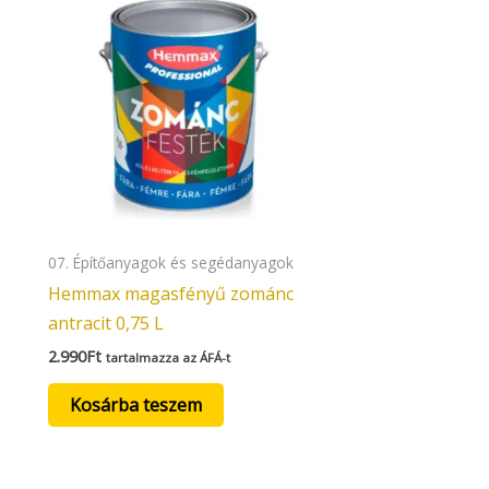
07. Építőanyagok és segédanyagok
Hemmax magasfényű zománc
antracit 0,75 L
2.990
Ft
tartalmazza az ÁFÁ-t
Kosárba teszem