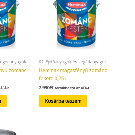
 segédanyagok
07. Építőanyagok és segédanyagok
nyű zománc
Hemmax magasfényű zománc
fekete 0,75 L
2.990
Ft
 ÁFÁ-t
tartalmazza az ÁFÁ-t
m
Kosárba teszem