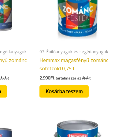
 segédanyagok
07. Építőanyagok és segédanyagok
nyű zománc
Hemmax magasfényű zománc
sötétzöld 0,75 L
2.990
Ft
 ÁFÁ-t
tartalmazza az ÁFÁ-t
m
Kosárba teszem