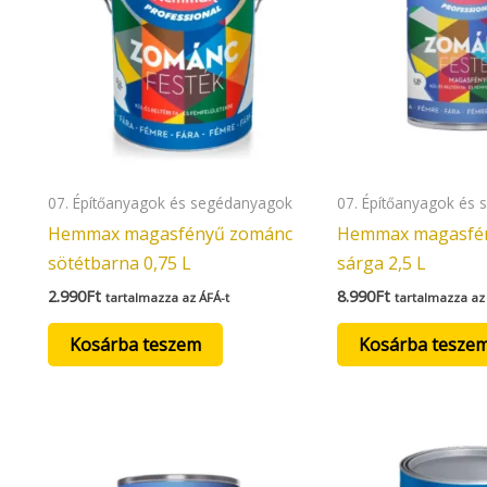
07. Építőanyagok és segédanyagok
07. Építőanyagok és
Hemmax magasfényű zománc
Hemmax magasfé
sötétbarna 0,75 L
sárga 2,5 L
2.990
Ft
8.990
Ft
tartalmazza az ÁFÁ-t
tartalmazza az
Kosárba teszem
Kosárba tesze