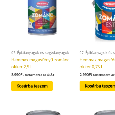
07. Építőanyagok és segédanyagok
07. Építőanyagok és
Hemmax magasfényű zománc
Hemmax magasfé
okker 2,5 L
okker 0,75 L
8.990
Ft
2.990
Ft
tartalmazza az ÁFÁ-t
tartalmazza az
Kosárba teszem
Kosárba tesze