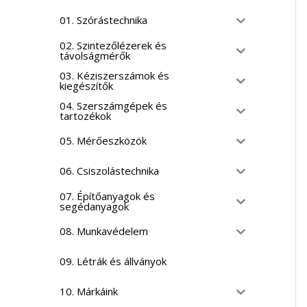
01. Szórástechnika
02. Szintezőlézerek és
távolságmérők
03. Kéziszerszámok és
kiegészítők
04. Szerszámgépek és
tartozékok
05. Mérőeszközök
06. Csiszolástechnika
07. Építőanyagok és
segédanyagok
08. Munkavédelem
09. Létrák és állványok
10. Márkáink