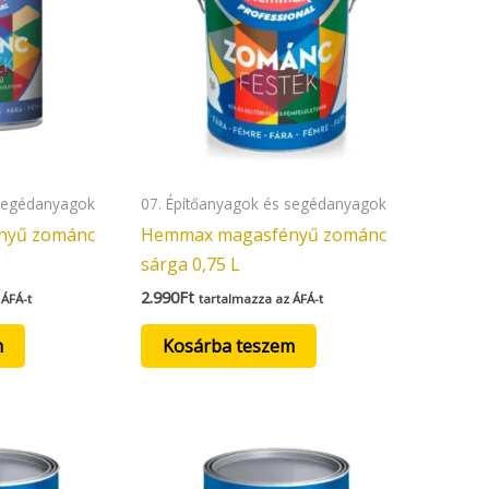
 segédanyagok
07. Építőanyagok és segédanyagok
nyű zománc
Hemmax magasfényű zománc
sárga 0,75 L
2.990
Ft
 ÁFÁ-t
tartalmazza az ÁFÁ-t
m
Kosárba teszem