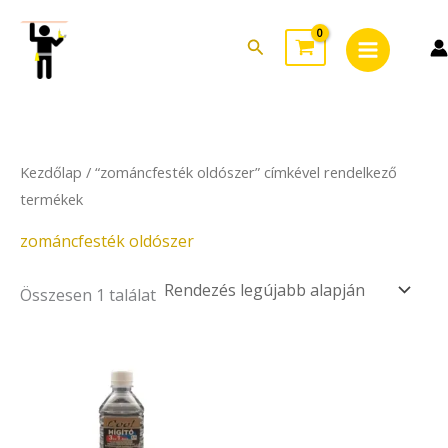
Skip
Main
to
Search
Menu
content
Kezdőlap
/ “zománcfesték oldószer” címkével rendelkező
termékek
zománcfesték oldószer
Összesen 1 találat