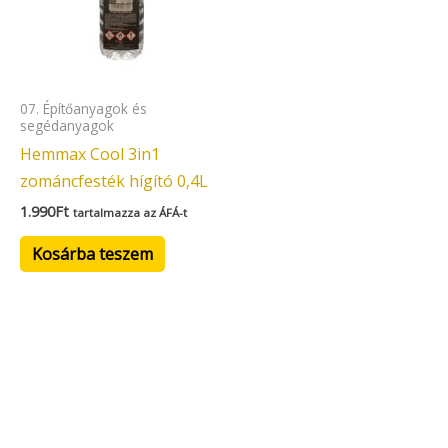
07. Építőanyagok és
segédanyagok
Hemmax Cool 3in1
zománcfesték hígító 0,4L
1.990
Ft
tartalmazza az ÁFÁ-t
Kosárba teszem