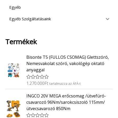
Egyéb
Egyéb Szolgáltatásaink
Termékek
Bisonte T5 (FULLOS CSOMAG) Glettszóró,
Nemesvakolat szóró, vakológép oktató
anyaggal
1.270.000
Ft
É
tartalmazza az ÁFÁ-t
r
t
INGCO 20V MEGA erőcsomag /ütvefúró-
é
k
csavarozó 96Nm/sarokcsiszoló 115mm/
e
ütvecsavarozó 850Nm
l
é
s