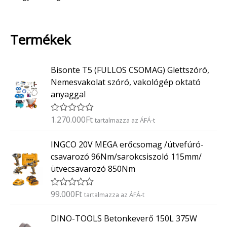
Termékek
Bisonte T5 (FULLOS CSOMAG) Glettszóró,
Nemesvakolat szóró, vakológép oktató
anyaggal
1.270.000
Ft
É
tartalmazza az ÁFÁ-t
r
t
INGCO 20V MEGA erőcsomag /ütvefúró-
é
k
csavarozó 96Nm/sarokcsiszoló 115mm/
e
ütvecsavarozó 850Nm
l
é
s
:
99.000
Ft
É
tartalmazza az ÁFÁ-t
0
r
/
t
O
C
5
DINO-TOOLS Betonkeverő 150L 375W
é
r
u
k