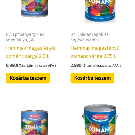
07. Építőanyagok és
07. Építőanyagok és
segédanyagok
segédanyagok
Hemmax magasfényű
Hemmax magasfényű
zománc sárga 2,5 L
zománc sárga 0,75 L
8.990
Ft
2.990
Ft
tartalmazza az ÁFÁ-t
tartalmazza az ÁFÁ-t
Kosárba teszem
Kosárba teszem