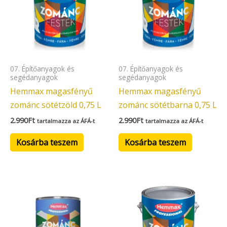
07. Építőanyagok és
07. Építőanyagok és
segédanyagok
segédanyagok
Hemmax magasfényű
Hemmax magasfényű
zománc sötétzöld 0,75 L
zománc sötétbarna 0,75 L
2.990
Ft
2.990
Ft
tartalmazza az ÁFÁ-t
tartalmazza az ÁFÁ-t
Kosárba teszem
Kosárba teszem