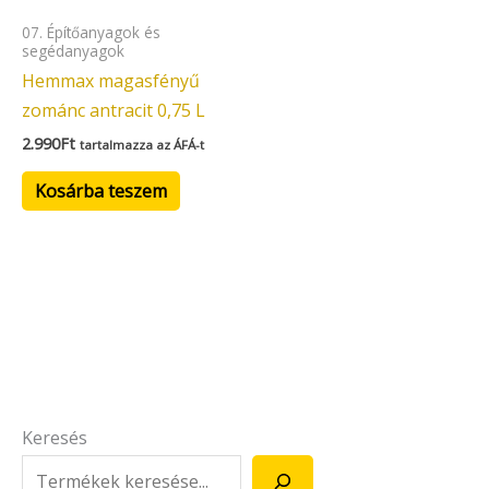
07. Építőanyagok és
segédanyagok
Hemmax magasfényű
zománc antracit 0,75 L
2.990
Ft
tartalmazza az ÁFÁ-t
Kosárba teszem
Keresés