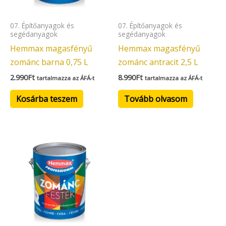
07. Építőanyagok és
07. Építőanyagok és
segédanyagok
segédanyagok
Hemmax magasfényű
Hemmax magasfényű
zománc barna 0,75 L
zománc antracit 2,5 L
2.990
Ft
8.990
Ft
tartalmazza az ÁFÁ-t
tartalmazza az ÁFÁ-t
Kosárba teszem
Tovább olvasom