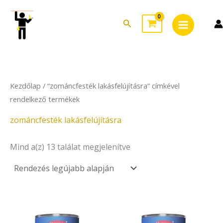
Sorted
Skip
Main
by
to
latest
Search
Menu
content
Kezdőlap
/ “zománcfesték lakásfelújításra” címkével
rendelkező termékek
zománcfesték lakásfelújításra
Mind a(z) 13 találat megjelenítve