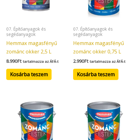
07. Építőanyagok és
07. Építőanyagok és
segédanyagok
segédanyagok
Hemmax magasfényű
Hemmax magasfényű
zománc okker 2,5 L
zománc okker 0,75 L
8.990
Ft
2.990
Ft
tartalmazza az ÁFÁ-t
tartalmazza az ÁFÁ-t
Kosárba teszem
Kosárba teszem