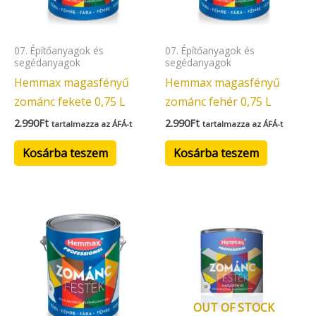
07. Építőanyagok és
07. Építőanyagok és
segédanyagok
segédanyagok
Hemmax magasfényű
Hemmax magasfényű
zománc fekete 0,75 L
zománc fehér 0,75 L
2.990
Ft
2.990
Ft
tartalmazza az ÁFÁ-t
tartalmazza az ÁFÁ-t
Kosárba teszem
Kosárba teszem
OUT OF STOCK