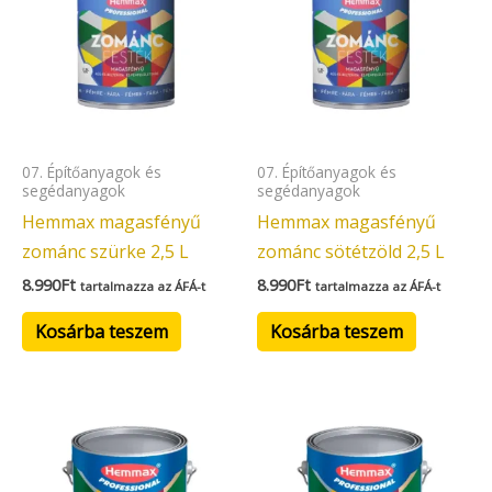
07. Építőanyagok és
07. Építőanyagok és
segédanyagok
segédanyagok
Hemmax magasfényű
Hemmax magasfényű
zománc szürke 2,5 L
zománc sötétzöld 2,5 L
8.990
Ft
8.990
Ft
tartalmazza az ÁFÁ-t
tartalmazza az ÁFÁ-t
Kosárba teszem
Kosárba teszem