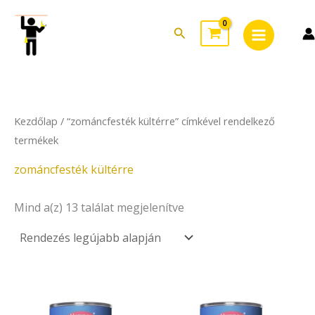
Sorted
Skip
Main
by
to
latest
Search
Menu
content
Kezdőlap
/ “zománcfesték kültérre” címkével rendelkező
termékek
zománcfesték kültérre
Mind a(z) 13 találat megjelenítve