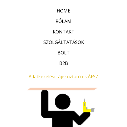
e
l
HOME
é
s
:
RÓLAM
0
/
KONTAKT
5
SZOLGÁLTATÁSOK
BOLT
B2B
Adatkezelési tájékoztató és ÁFSZ