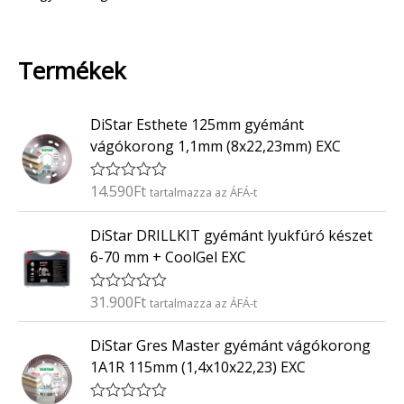
Termékek
DiStar Esthete 125mm gyémánt
vágókorong 1,1mm (8x22,23mm) EXC
14.590
Ft
É
tartalmazza az ÁFÁ-t
r
t
DiStar DRILLKIT gyémánt lyukfúró készet
é
k
6-70 mm + CoolGel EXC
e
l
é
31.900
Ft
É
tartalmazza az ÁFÁ-t
s
r
:
t
0
DiStar Gres Master gyémánt vágókorong
é
/
k
5
1A1R 115mm (1,4x10x22,23) EXC
e
l
é