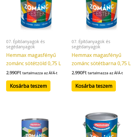
07. Építőanyagok és
07. Építőanyagok és
segédanyagok
segédanyagok
Hemmax magasfényű
Hemmax magasfényű
zománc sötétzöld 0,75 L
zománc sötétbarna 0,75 L
2.990
Ft
2.990
Ft
tartalmazza az ÁFÁ-t
tartalmazza az ÁFÁ-t
Kosárba teszem
Kosárba teszem