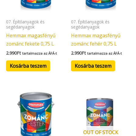
07. Építőanyagok és
07. Építőanyagok és
segédanyagok
segédanyagok
Hemmax magasfényű
Hemmax magasfényű
zománc fekete 0,75 L
zománc fehér 0,75 L
2.990
Ft
2.990
Ft
tartalmazza az ÁFÁ-t
tartalmazza az ÁFÁ-t
Kosárba teszem
Kosárba teszem
OUT OF STOCK