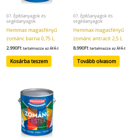
07. Építőanyagok és
07. Építőanyagok és
segédanyagok
segédanyagok
Hemmax magasfényű
Hemmax magasfényű
zománc barna 0,75 L
zománc antracit 2,5 L
2.990
Ft
8.990
Ft
tartalmazza az ÁFÁ-t
tartalmazza az ÁFÁ-t
Kosárba teszem
Tovább olvasom