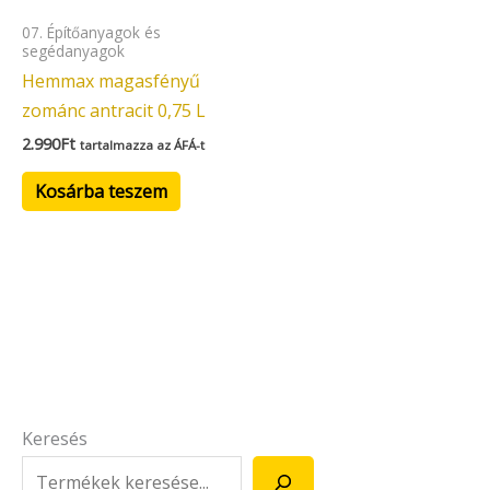
07. Építőanyagok és
segédanyagok
Hemmax magasfényű
zománc antracit 0,75 L
2.990
Ft
tartalmazza az ÁFÁ-t
Kosárba teszem
Keresés