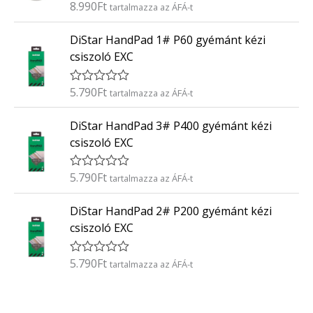
8.990
Ft
É
tartalmazza az ÁFÁ-t
s
r
:
t
0
DiStar HandPad 1# P60 gyémánt kézi
é
/
k
5
csiszoló EXC
e
l
é
5.790
Ft
É
tartalmazza az ÁFÁ-t
s
r
:
t
0
DiStar HandPad 3# P400 gyémánt kézi
é
/
k
5
csiszoló EXC
e
l
é
5.790
Ft
É
tartalmazza az ÁFÁ-t
s
r
:
t
0
DiStar HandPad 2# P200 gyémánt kézi
é
/
k
5
csiszoló EXC
e
l
é
5.790
Ft
É
tartalmazza az ÁFÁ-t
s
r
:
t
0
é
/
k
5