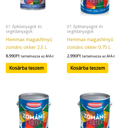
07. Építőanyagok és
07. Építőanyagok és
segédanyagok
segédanyagok
Hemmax magasfényű
Hemmax magasfényű
zománc okker 2,5 L
zománc okker 0,75 L
8.990
Ft
2.990
Ft
tartalmazza az ÁFÁ-t
tartalmazza az ÁFÁ-t
Kosárba teszem
Kosárba teszem