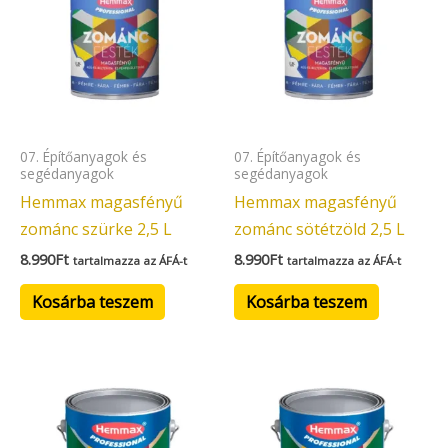
07. Építőanyagok és
07. Építőanyagok és
segédanyagok
segédanyagok
Hemmax magasfényű
Hemmax magasfényű
zománc szürke 2,5 L
zománc sötétzöld 2,5 L
8.990
Ft
8.990
Ft
tartalmazza az ÁFÁ-t
tartalmazza az ÁFÁ-t
Kosárba teszem
Kosárba teszem