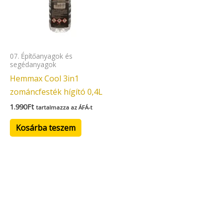
07. Építőanyagok és
segédanyagok
Hemmax Cool 3in1
zománcfesték hígító 0,4L
1.990
Ft
tartalmazza az ÁFÁ-t
Kosárba teszem