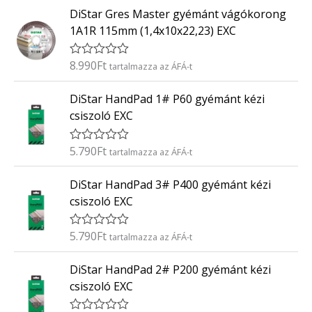
t
0
DiStar Gres Master gyémánt vágókorong
é
/
k
5
1A1R 115mm (1,4x10x22,23) EXC
e
l
é
8.990
Ft
É
tartalmazza az ÁFÁ-t
s
r
:
t
0
DiStar HandPad 1# P60 gyémánt kézi
é
/
k
5
csiszoló EXC
e
l
é
5.790
Ft
É
tartalmazza az ÁFÁ-t
s
r
:
t
0
DiStar HandPad 3# P400 gyémánt kézi
é
/
k
5
csiszoló EXC
e
l
é
5.790
Ft
É
tartalmazza az ÁFÁ-t
s
r
:
t
0
DiStar HandPad 2# P200 gyémánt kézi
é
/
k
5
csiszoló EXC
e
l