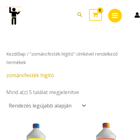
Sorted
Skip
Main
by
to
latest
Search
Menu
content
Kezdőlap
/ “zománcfesték hígító” címkével rendelkező
termékek
zománcfesték hígító
Mind a(z) 5 találat megjelenítve