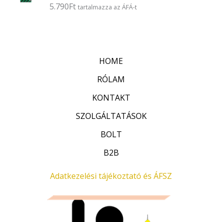
é
5.790
Ft
É
tartalmazza az ÁFÁ-t
s
r
:
t
0
é
/
k
5
e
l
HOME
é
s
:
RÓLAM
0
/
KONTAKT
5
SZOLGÁLTATÁSOK
BOLT
B2B
Adatkezelési tájékoztató és ÁFSZ