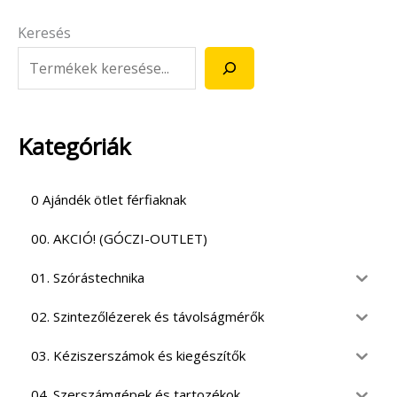
Keresés
Kategóriák
0 Ajándék ötlet férfiaknak
00. AKCIÓ! (GÓCZI-OUTLET)
01. Szórástechnika
02. Szintezőlézerek és távolságmérők
03. Kéziszerszámok és kiegészítők
04. Szerszámgépek és tartozékok