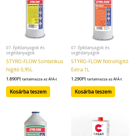
07. Építőanyagok és
07. Építőanyagok és
segédanyagok
segédanyagok
STYRO-FLOW Szintetikus
STYRO-FLOW Nitrohígító
hígító 0,95L
Extra 1L
1.890
Ft
1.290
Ft
tartalmazza az ÁFÁ-t
tartalmazza az ÁFÁ-t
Kosárba teszem
Kosárba teszem