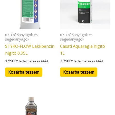
07. Építőanyagok és
07. Építőanyagok és
segédanyagok
segédanyagok
STYRO-FLOW Lakkbenzin
Casati Aquaragia higító
hígító 0,95L
1L
1.590
Ft
2.790
Ft
tartalmazza az ÁFÁ-t
tartalmazza az ÁFÁ-t
Kosárba teszem
Kosárba teszem