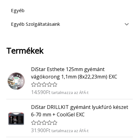
Egyéb
Egyéb Szolgáltatásaink
Termékek
DiStar Esthete 125mm gyémánt
vágókorong 1,1mm (8x22,23mm) EXC
14.590
Ft
É
tartalmazza az ÁFÁ-t
r
t
DiStar DRILLKIT gyémánt lyukfúró készet
é
k
6-70 mm + CoolGel EXC
e
l
é
31.900
Ft
É
tartalmazza az ÁFÁ-t
s
r
: