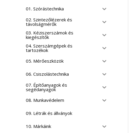
01. Szórástechnika
02. Szintezőlézerek és
távolságmérők
03. Kéziszerszámok és
kiegészítők
04. Szerszámgépek és
tartozékok
05. Mérőeszközök
06. Csiszolástechnika
07. Építőanyagok és
segédanyagok
08. Munkavédelem
09. Létrák és állványok
10. Márkáink