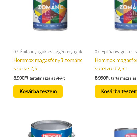
07. Építőanyagok és segédanyagok
07. Építőanyagok és
Hemmax magasfényű zománc
Hemmax magasfé
szürke 2,5 L
sötétzöld 2,5 L
8.990
Ft
8.990
Ft
tartalmazza az ÁFÁ-t
tartalmazza az
Kosárba teszem
Kosárba tesze