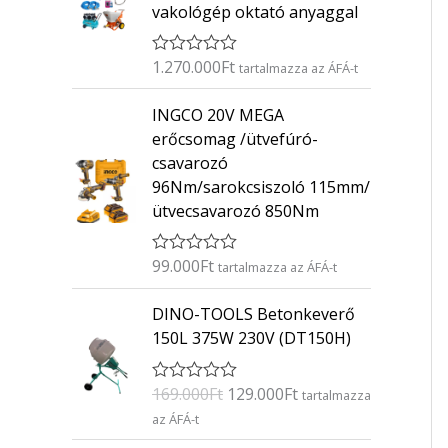
vakológép oktató anyaggal
1.270.000
Ft
É
tartalmazza az ÁFÁ-t
r
t
INGCO 20V MEGA
é
k
erőcsomag /ütvefúró-
e
csavarozó
l
é
96Nm/sarokcsiszoló 115mm/
s
ütvecsavarozó 850Nm
:
0
/
5
99.000
Ft
É
tartalmazza az ÁFÁ-t
r
t
O
C
DINO-TOOLS Betonkeverő
é
r
u
k
150L 375W 230V (DT150H)
e
i
r
l
g
r
é
169.000
Ft
129.000
Ft
É
s
tartalmazza
i
e
r
:
az ÁFÁ-t
n
n
t
0
é
/
a
t