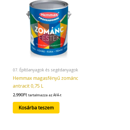
07. Építőanyagok és segédanyagok
Hemmax magasfényű zománc
antracit 0,75 L
2.990
Ft
tartalmazza az ÁFÁ-t
Kosárba teszem