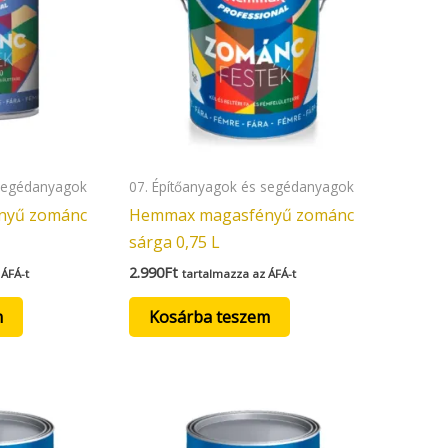
 segédanyagok
07. Építőanyagok és segédanyagok
nyű zománc
Hemmax magasfényű zománc
sárga 0,75 L
2.990
Ft
 ÁFÁ-t
tartalmazza az ÁFÁ-t
m
Kosárba teszem