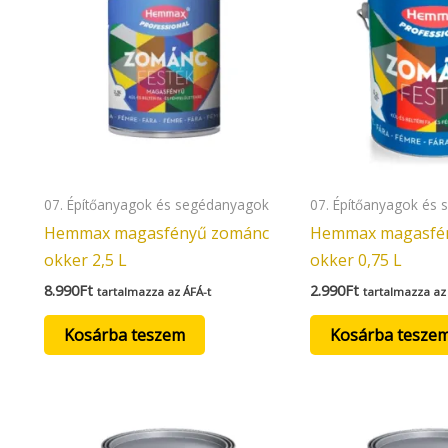
07. Építőanyagok és segédanyagok
07. Építőanyagok és
Hemmax magasfényű zománc
Hemmax magasfé
okker 2,5 L
okker 0,75 L
8.990
Ft
2.990
Ft
tartalmazza az ÁFÁ-t
tartalmazza az
Kosárba teszem
Kosárba tesze