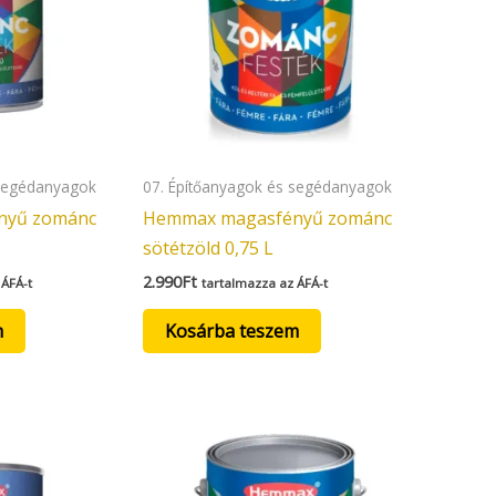
 segédanyagok
07. Építőanyagok és segédanyagok
nyű zománc
Hemmax magasfényű zománc
sötétzöld 0,75 L
2.990
Ft
 ÁFÁ-t
tartalmazza az ÁFÁ-t
m
Kosárba teszem