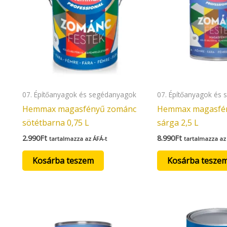
07. Építőanyagok és segédanyagok
07. Építőanyagok és
Hemmax magasfényű zománc
Hemmax magasfé
sötétbarna 0,75 L
sárga 2,5 L
2.990
Ft
8.990
Ft
tartalmazza az ÁFÁ-t
tartalmazza az
Kosárba teszem
Kosárba tesze