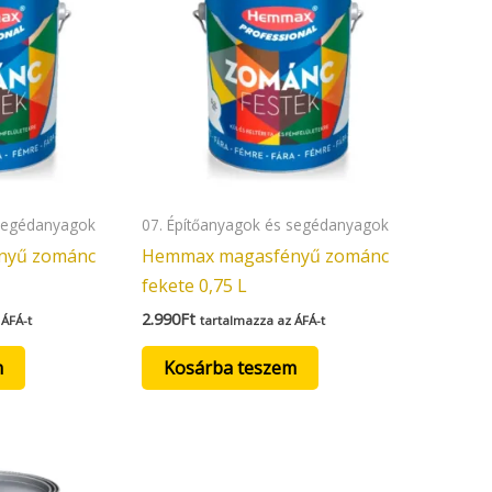
 segédanyagok
07. Építőanyagok és segédanyagok
nyű zománc
Hemmax magasfényű zománc
fekete 0,75 L
2.990
Ft
 ÁFÁ-t
tartalmazza az ÁFÁ-t
m
Kosárba teszem