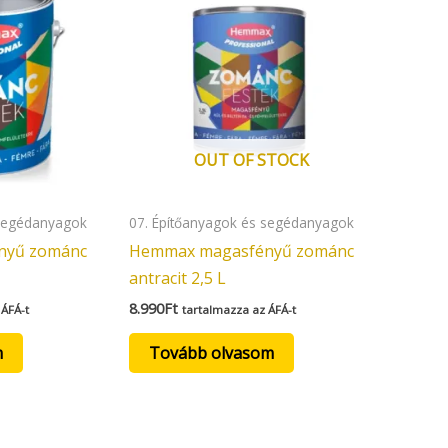
OUT OF STOCK
 segédanyagok
07. Építőanyagok és segédanyagok
nyű zománc
Hemmax magasfényű zománc
antracit 2,5 L
8.990
Ft
 ÁFÁ-t
tartalmazza az ÁFÁ-t
m
Tovább olvasom