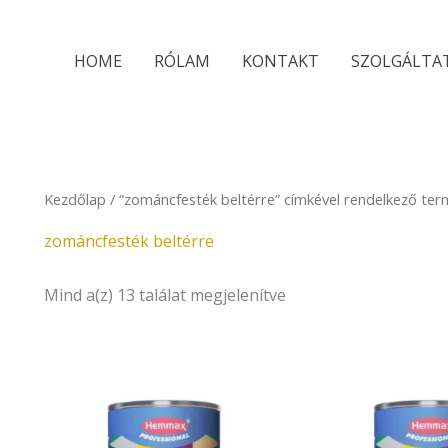
Sorted
by
latest
HOME
RÓLAM
KONTAKT
SZOLGÁLTA
Kezdőlap
/ “zománcfesték beltérre” címkével rendelkező te
zománcfesték beltérre
Mind a(z) 13 találat megjelenítve