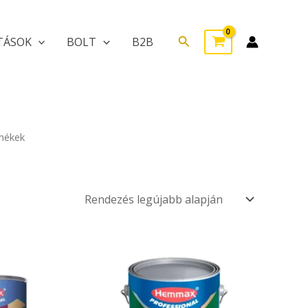
Search
TÁSOK
BOLT
B2B
rmékek