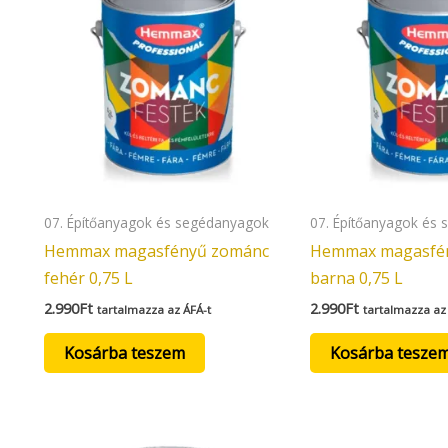
07. Építőanyagok és segédanyagok
07. Építőanyagok és
Hemmax magasfényű zománc
Hemmax magasfé
fehér 0,75 L
barna 0,75 L
2.990
Ft
2.990
Ft
tartalmazza az ÁFÁ-t
tartalmazza az
Kosárba teszem
Kosárba tesze