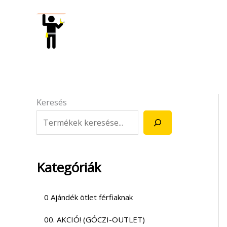
Skip
to
content
Keresés
Kategóriák
0 Ajándék ötlet férfiaknak
00. AKCIÓ! (GÓCZI-OUTLET)