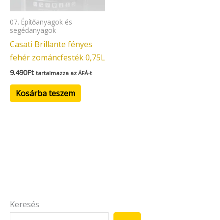
07. Építőanyagok és
segédanyagok
Casati Brillante fényes
fehér zománcfesték 0,75L
9.490
Ft
tartalmazza az ÁFÁ-t
Kosárba teszem
Keresés