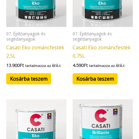
07. Építőanyagok és
07. Építőanyagok és
segédanyagok
segédanyagok
Casati Eko zománcfesték
Casati Eko zománcfesték
2,5L
0,75L
13.900
Ft
4.590
Ft
tartalmazza az ÁFÁ-t
tartalmazza az ÁFÁ-t
Kosárba teszem
Kosárba teszem