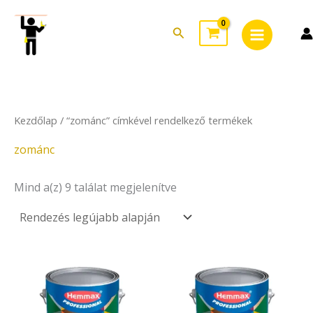
Sorted
Skip
Main
by
to
latest
Search
Menu
content
Kezdőlap
/ “zománc” címkével rendelkező termékek
zománc
Mind a(z) 9 találat megjelenítve