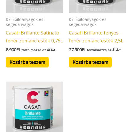
07. Építőanyagok és
07. Építőanyagok és
segédanyagok
segédanyagok
Casati Brillante Satinato
Casati Brillante fényes
fehér zománcfesték 0,75L
fehér zománcfesték 2,5L
8.900
Ft
27.900
Ft
tartalmazza az ÁFÁ-t
tartalmazza az ÁFÁ-t
Kosárba teszem
Kosárba teszem