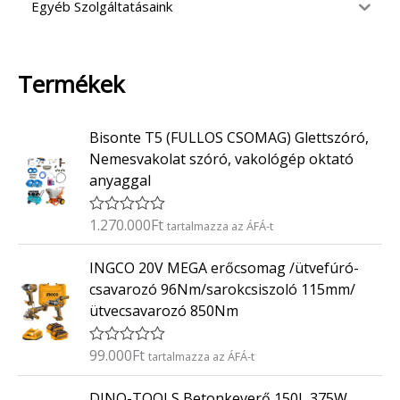
Egyéb Szolgáltatásaink
Termékek
Bisonte T5 (FULLOS CSOMAG) Glettszóró,
Nemesvakolat szóró, vakológép oktató
anyaggal
1.270.000
Ft
É
tartalmazza az ÁFÁ-t
r
t
INGCO 20V MEGA erőcsomag /ütvefúró-
é
k
csavarozó 96Nm/sarokcsiszoló 115mm/
e
ütvecsavarozó 850Nm
l
é
s
:
99.000
Ft
É
tartalmazza az ÁFÁ-t
0
r
/
t
O
C
5
DINO-TOOLS Betonkeverő 150L 375W
é