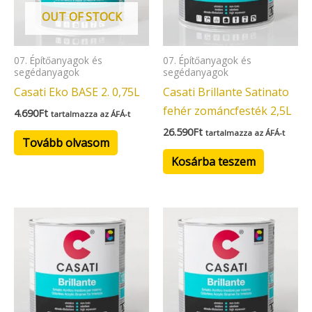
OUT OF STOCK
07. Építőanyagok és
07. Építőanyagok és
segédanyagok
segédanyagok
Casati Eko BASE 2. 0,75L
Casati Brillante Satinato
fehér zománcfesték 2,5L
4.690
Ft
tartalmazza az ÁFÁ-t
26.590
Ft
tartalmazza az ÁFÁ-t
Tovább olvasom
Kosárba teszem