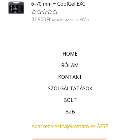
k
5
6-70 mm + CoolGel EXC
e
l
é
31.900
Ft
É
tartalmazza az ÁFÁ-t
s
r
:
t
0
é
/
k
5
e
l
HOME
é
s
:
RÓLAM
0
/
KONTAKT
5
SZOLGÁLTATÁSOK
BOLT
B2B
Adatkezelési tájékoztató és ÁFSZ