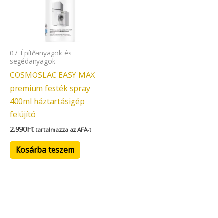
07. Építőanyagok és
segédanyagok
COSMOSLAC EASY MAX
premium festék spray
400ml háztartásigép
felújító
2.990
Ft
tartalmazza az ÁFÁ-t
Kosárba teszem