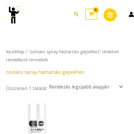
Skip
Main
to
Search
Menu
content
Kezdőlap
/ “zománc spray háztartási gépekhez” címkével
rendelkező termékek
zománc spray háztartási gépekhez
Összesen 1 találat