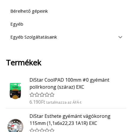
Bérelhető gépeink
Egyéb
Egyéb Szolgáltatásaink
Termékek
DiStar CoolPAD 100mm #0 gyémánt
polírkorong (száraz) EXC
6.190
Ft
É
tartalmazza az ÁFÁ-t
r
t
DiStar Esthete gyémánt vágókorong
é
k
115mm (1,1x6x22,23 1A1R) EXC
e
l