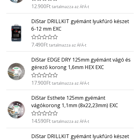
é
12.900
Ft
É
tartalmazza az ÁFÁ-t
s
r
:
t
0
DiStar DRILLKIT gyémánt lyukfúró készet
é
/
k
5
6-12 mm EXC
e
l
é
7.490
Ft
É
tartalmazza az ÁFÁ-t
s
r
:
t
0
DiStar EDGE DRY 125mm gyémánt vágó és
é
/
k
5
gérező korong 1,6mm HEX EXC
e
l
é
17.900
Ft
É
tartalmazza az ÁFÁ-t
s
r
:
t
0
DiStar Esthete 125mm gyémánt
é
/
k
5
vágókorong 1,1mm (8x22,23mm) EXC
e
l
é
14.590
Ft
É
tartalmazza az ÁFÁ-t
s
r
:
t
0
DiStar DRILLKIT gyémánt lyukfúró készet
é
/