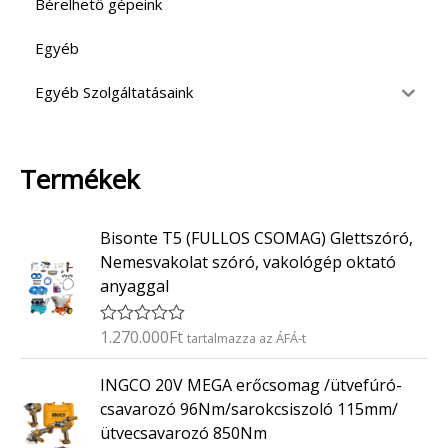
Bérelhető gépeink
Egyéb
Egyéb Szolgáltatásaink
Termékek
Bisonte T5 (FULLOS CSOMAG) Glettszóró,
Nemesvakolat szóró, vakológép oktató
anyaggal
1.270.000
Ft
É
tartalmazza az ÁFÁ-t
r
t
INGCO 20V MEGA erőcsomag /ütvefúró-
é
k
csavarozó 96Nm/sarokcsiszoló 115mm/
e
ütvecsavarozó 850Nm
l
é