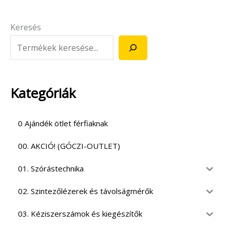
Keresés
Kategóriák
0 Ajándék ötlet férfiaknak
00. AKCIÓ! (GÓCZI-OUTLET)
01. Szórástechnika
02. Szintezőlézerek és távolságmérők
03. Kéziszerszámok és kiegészítők