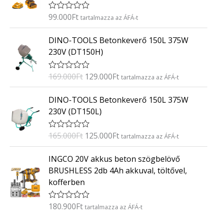
s
:
99.000
Ft
É
tartalmazza az ÁFÁ-t
0
r
/
t
O
C
5
DINO-TOOLS Betonkeverő 150L 375W
é
r
u
k
230V (DT150H)
e
i
r
l
g
r
é
169.000
Ft
129.000
Ft
É
tartalmazza az ÁFÁ-t
s
i
e
r
:
t
n
n
O
C
0
DINO-TOOLS Betonkeverő 150L 375W
é
/
a
t
r
u
k
5
230V (DT150L)
e
l
p
i
r
l
p
r
g
r
é
165.000
Ft
125.000
Ft
É
tartalmazza az ÁFÁ-t
s
r
i
i
e
r
:
i
c
t
n
n
0
INGCO 20V akkus beton szögbelövő
é
/
c
e
a
t
k
5
BRUSHLESS 2db 4Ah akkuval, töltővel,
e
i
e
l
p
kofferben
l
w
s
p
r
é
a
:
s
r
i
:
180.900
Ft
É
tartalmazza az ÁFÁ-t
s
1
i
c
0
r