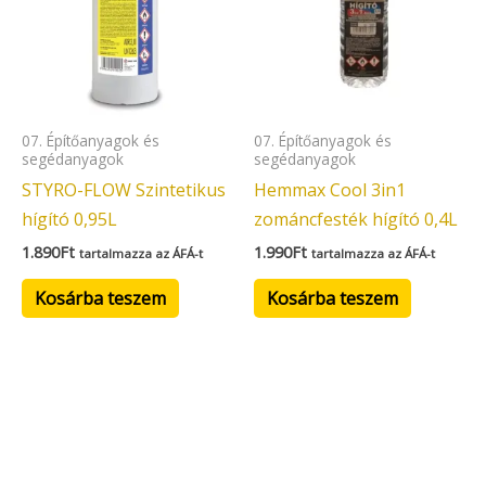
07. Építőanyagok és
07. Építőanyagok és
segédanyagok
segédanyagok
STYRO-FLOW Szintetikus
Hemmax Cool 3in1
hígító 0,95L
zománcfesték hígító 0,4L
1.890
Ft
1.990
Ft
tartalmazza az ÁFÁ-t
tartalmazza az ÁFÁ-t
Kosárba teszem
Kosárba teszem