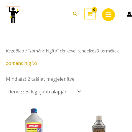
Sorted
Skip
Main
by
to
latest
Search
Menu
content
Kezdőlap
/ “zománc hígító” címkével rendelkező termékek
zománc hígító
Mind a(z) 2 találat megjelenítve