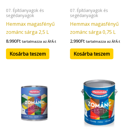
07. Építőanyagok és
07. Építőanyagok és
segédanyagok
segédanyagok
Hemmax magasfényű
Hemmax magasfényű
zománc sárga 2,5 L
zománc sárga 0,75 L
8.990
Ft
2.990
Ft
tartalmazza az ÁFÁ-t
tartalmazza az ÁFÁ-t
Kosárba teszem
Kosárba teszem