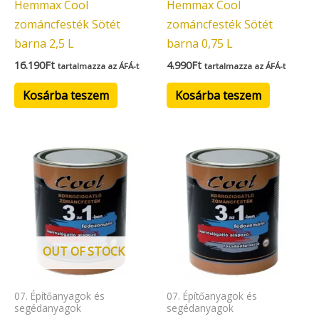
Hemmax Cool
Hemmax Cool
zománcfesték Sötét
zománcfesték Sötét
barna 2,5 L
barna 0,75 L
16.190
Ft
4.990
Ft
tartalmazza az ÁFÁ-t
tartalmazza az ÁFÁ-t
Kosárba teszem
Kosárba teszem
OUT OF STOCK
07. Építőanyagok és
07. Építőanyagok és
segédanyagok
segédanyagok