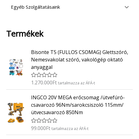
Egyéb Szolgáltatásaink
Termékek
Bisonte T5 (FULLOS CSOMAG) Glettszóró,
Nemesvakolat szóró, vakológép oktató
anyaggal
1.270.000
Ft
É
tartalmazza az ÁFÁ-t
r
t
INGCO 20V MEGA erőcsomag /ütvefúró-
é
k
csavarozó 96Nm/sarokcsiszoló 115mm/
e
ütvecsavarozó 850Nm
l
é
s
:
99.000
Ft
É
tartalmazza az ÁFÁ-t
0
r
/
t