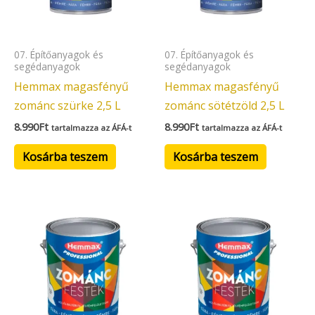
07. Építőanyagok és
07. Építőanyagok és
segédanyagok
segédanyagok
Hemmax magasfényű
Hemmax magasfényű
zománc szürke 2,5 L
zománc sötétzöld 2,5 L
8.990
Ft
8.990
Ft
tartalmazza az ÁFÁ-t
tartalmazza az ÁFÁ-t
Kosárba teszem
Kosárba teszem