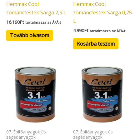
Hemmax Cool
Hemmax Cool
zománcfesték Sárga 2,5 L
zománcfesték Sárga 0,75
L
16.190
Ft
tartalmazza az ÁFÁ-t
4.990
Ft
tartalmazza az ÁFÁ-t
Tovább olvasom
Kosárba teszem
07. Építőanyagok és
07. Építőanyagok és
segédanyagok
segédanyagok