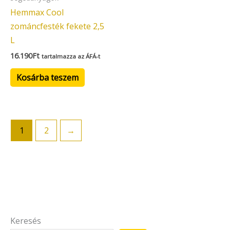
Hemmax Cool
zománcfesték fekete 2,5
L
16.190
Ft
tartalmazza az ÁFÁ-t
Kosárba teszem
1
2
→
Keresés