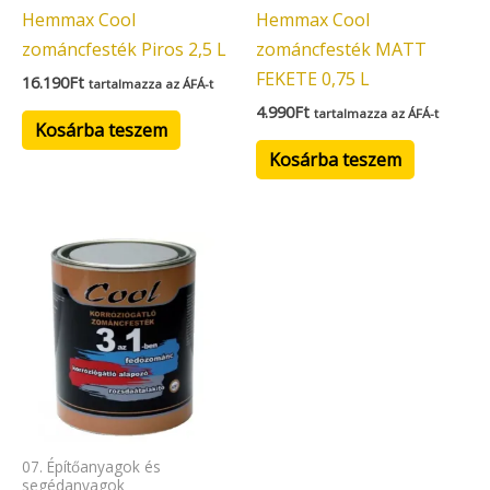
Hemmax Cool
Hemmax Cool
zománcfesték Piros 2,5 L
zománcfesték MATT
FEKETE 0,75 L
16.190
Ft
tartalmazza az ÁFÁ-t
4.990
Ft
tartalmazza az ÁFÁ-t
Kosárba teszem
Kosárba teszem
07. Építőanyagok és
segédanyagok