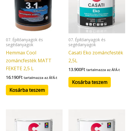
07. Építőanyagok és
07. Építőanyagok és
segédanyagok
segédanyagok
Hemmax Cool
Casati Eko zománcfesték
zománcfesték MATT
2,5L
FEKETE 2,5 L
13.900
Ft
tartalmazza az ÁFÁ-t
16.190
Ft
tartalmazza az ÁFÁ-t
Kosárba teszem
Kosárba teszem