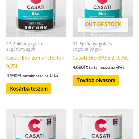
OUT OF STOCK
07. Építőanyagok és
07. Építőanyagok és
segédanyagok
segédanyagok
Casati Eko zománcfesték
Casati Eko BASE 2. 0,75L
0,75L
4.690
Ft
tartalmazza az ÁFÁ-t
4.590
Ft
tartalmazza az ÁFÁ-t
Tovább olvasom
Kosárba teszem