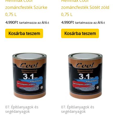
Hemmax Cool
Hemmax Cool
zománcfesték Szürke
zománcfesték Sötét zöld
0,75 L
0,75 L
4.990
Ft
4.990
Ft
tartalmazza az ÁFÁ-t
tartalmazza az ÁFÁ-t
Kosárba teszem
Kosárba teszem
07. Építőanyagok és
07. Építőanyagok és
segédanyagok
segédanyagok