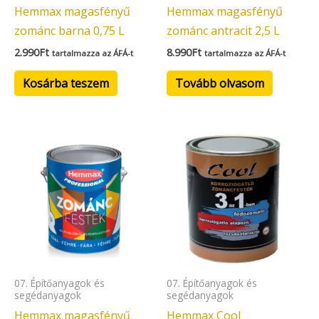
Hemmax magasfényű
Hemmax magasfényű
zománc barna 0,75 L
zománc antracit 2,5 L
2.990
Ft
8.990
Ft
tartalmazza az ÁFÁ-t
tartalmazza az ÁFÁ-t
Kosárba teszem
Tovább olvasom
07. Építőanyagok és
07. Építőanyagok és
segédanyagok
segédanyagok
Hemmax magasfényű
Hemmax Cool