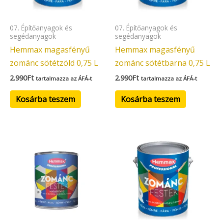
07. Építőanyagok és
07. Építőanyagok és
segédanyagok
segédanyagok
Hemmax magasfényű
Hemmax magasfényű
zománc sötétzöld 0,75 L
zománc sötétbarna 0,75 L
2.990
Ft
2.990
Ft
tartalmazza az ÁFÁ-t
tartalmazza az ÁFÁ-t
Kosárba teszem
Kosárba teszem