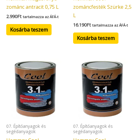
zománc antracit 0,75 L
zománcfesték Szürke 2,5
L
2.990
Ft
tartalmazza az ÁFÁ-t
16.190
Ft
tartalmazza az ÁFÁ-t
Kosárba teszem
Kosárba teszem
07. Építőanyagok és
07. Építőanyagok és
segédanyagok
segédanyagok