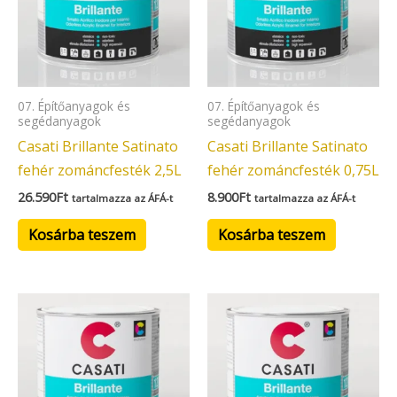
07. Építőanyagok és
07. Építőanyagok és
segédanyagok
segédanyagok
Casati Brillante Satinato
Casati Brillante Satinato
fehér zománcfesték 2,5L
fehér zománcfesték 0,75L
26.590
Ft
8.900
Ft
tartalmazza az ÁFÁ-t
tartalmazza az ÁFÁ-t
Kosárba teszem
Kosárba teszem