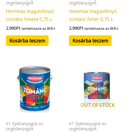
segédanyagok
segédanyagok
Hemmax magasfényű
Hemmax magasfényű
zománc fekete 0,75 L
zománc fehér 0,75 L
2.990
Ft
2.990
Ft
tartalmazza az ÁFÁ-t
tartalmazza az ÁFÁ-t
Kosárba teszem
Kosárba teszem
OUT OF STOCK
07. Építőanyagok és
07. Építőanyagok és
segédanyagok
segédanyagok