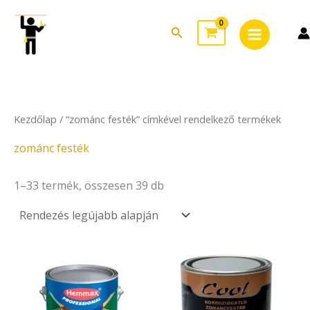
Sorted
Skip
Main
by
to
latest
Search
Menu
content
Kezdőlap
/ “zománc festék” címkével rendelkező termékek
zománc festék
1–33 termék, összesen 39 db