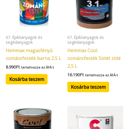
07. Építőanyagok és
07. Építőanyagok és
segédanyagok
segédanyagok
Hemmax magasfényű
Hemmax Cool
zománcfesték barna 2,5 L
zománcfesték Sötét zöld
2,5 L
8.990
Ft
tartalmazza az ÁFÁ-t
16.190
Ft
tartalmazza az ÁFÁ-t
Kosárba teszem
Kosárba teszem