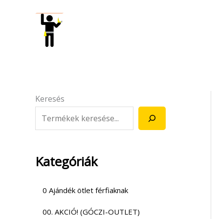
Skip
to
content
Keresés
Kategóriák
0 Ajándék ötlet férfiaknak
00. AKCIÓ! (GÓCZI-OUTLET)