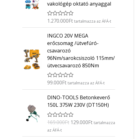
vakológép oktató anyaggal
1.270.000
Ft
É
tartalmazza az ÁFÁ-t
r
t
INGCO 20V MEGA
é
k
erőcsomag /ütvefúró-
e
csavarozó
l
é
96Nm/sarokcsiszoló 115mm/
s
ütvecsavarozó 850Nm
:
0
/
5
99.000
Ft
É
tartalmazza az ÁFÁ-t
r
t
O
C
DINO-TOOLS Betonkeverő
é
r
u
k
150L 375W 230V (DT150H)
e
i
r
l
g
r
é
169.000
Ft
129.000
Ft
É
s
tartalmazza
i
e
r
:
az ÁFÁ-t
n
n
t
0
é
/
a
t