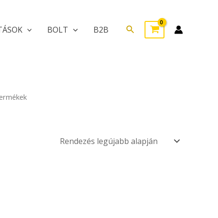
Search
TÁSOK
BOLT
B2B
termékek