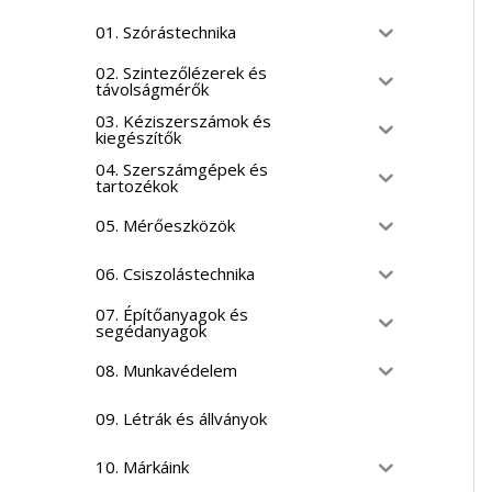
01. Szórástechnika
02. Szintezőlézerek és
távolságmérők
03. Kéziszerszámok és
kiegészítők
04. Szerszámgépek és
tartozékok
05. Mérőeszközök
06. Csiszolástechnika
07. Építőanyagok és
segédanyagok
08. Munkavédelem
09. Létrák és állványok
10. Márkáink