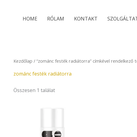
HOME
RÓLAM
KONTAKT
SZOLGÁLTA
Kezdőlap
/ “zománc festék radiátorra” címkével rendelkező 
zománc festék radiátorra
Összesen 1 találat