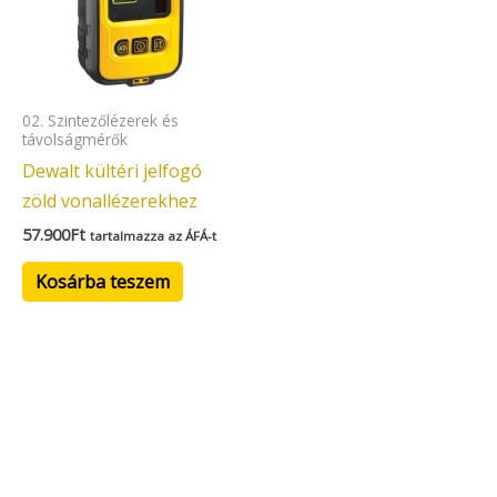
02. Szintezőlézerek és
távolságmérők
Dewalt kültéri jelfogó
zöld vonallézerekhez
57.900
Ft
tartalmazza az ÁFÁ-t
Kosárba teszem