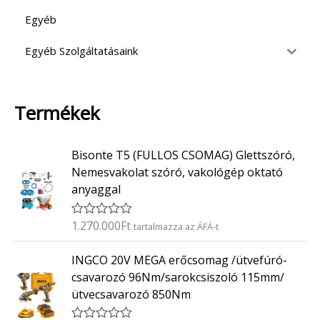
Egyéb
Egyéb Szolgáltatásaink
Termékek
Bisonte T5 (FULLOS CSOMAG) Glettszóró,
Nemesvakolat szóró, vakológép oktató
anyaggal
1.270.000
Ft
É
tartalmazza az ÁFÁ-t
r
t
INGCO 20V MEGA erőcsomag /ütvefúró-
é
k
csavarozó 96Nm/sarokcsiszoló 115mm/
e
ütvecsavarozó 850Nm
l
é
s