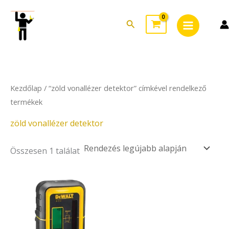
Skip
Main
to
Search
Menu
content
Kezdőlap
/ “zöld vonallézer detektor” címkével rendelkező
termékek
zöld vonallézer detektor
Összesen 1 találat