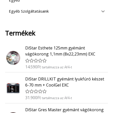
Egyéb
Egyéb Szolgáltatásaink
Termékek
DiStar Esthete 125mm gyémánt
vágókorong 1,1mm (8x22,23mm) EXC
14.590
Ft
É
tartalmazza az ÁFÁ-t
r
t
DiStar DRILLKIT gyémánt lyukfúró készet
é
k
6-70 mm + CoolGel EXC
e
l
é
31.900
Ft
É
tartalmazza az ÁFÁ-t
s
r
:
t
0
DiStar Gres Master gyémánt vágókorong
é
/