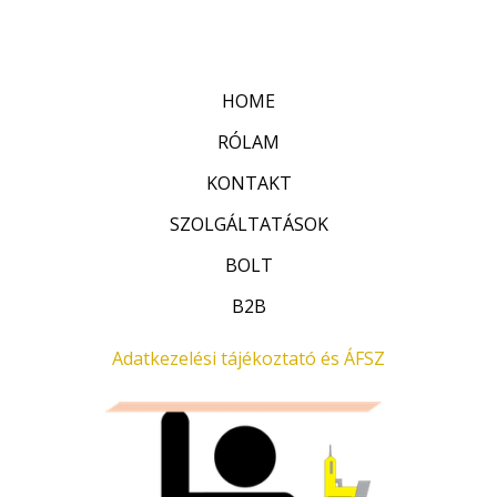
:
t
0
é
/
k
5
e
l
HOME
é
s
:
RÓLAM
0
/
KONTAKT
5
SZOLGÁLTATÁSOK
BOLT
B2B
Adatkezelési tájékoztató és ÁFSZ