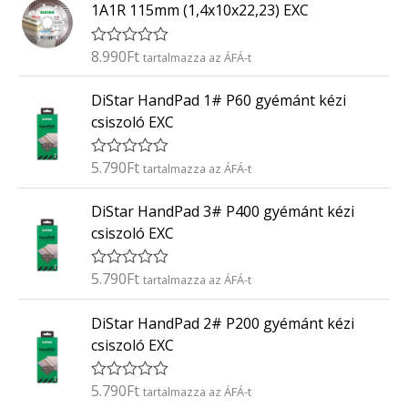
k
5
1A1R 115mm (1,4x10x22,23) EXC
e
l
é
8.990
Ft
É
tartalmazza az ÁFÁ-t
s
r
:
t
0
DiStar HandPad 1# P60 gyémánt kézi
é
/
k
5
csiszoló EXC
e
l
é
5.790
Ft
É
tartalmazza az ÁFÁ-t
s
r
:
t
0
DiStar HandPad 3# P400 gyémánt kézi
é
/
k
5
csiszoló EXC
e
l
é
5.790
Ft
É
tartalmazza az ÁFÁ-t
s
r
:
t
0
DiStar HandPad 2# P200 gyémánt kézi
é
/
k
5
csiszoló EXC
e
l
é
5.790
Ft
É
tartalmazza az ÁFÁ-t
s
r