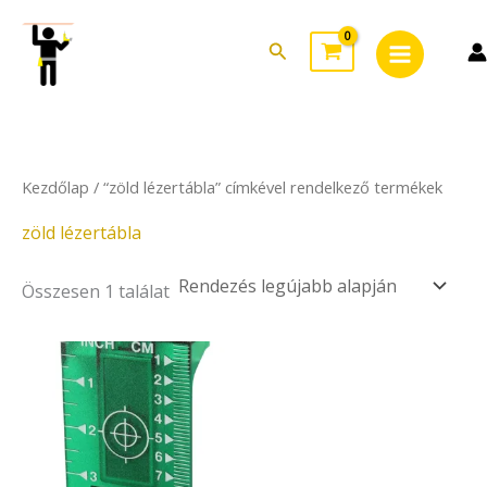
Skip
Main
to
Search
Menu
content
Kezdőlap
/ “zöld lézertábla” címkével rendelkező termékek
zöld lézertábla
Összesen 1 találat