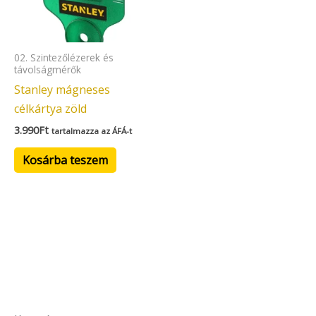
02. Szintezőlézerek és
távolságmérők
Stanley mágneses
célkártya zöld
3.990
Ft
tartalmazza az ÁFÁ-t
Kosárba teszem