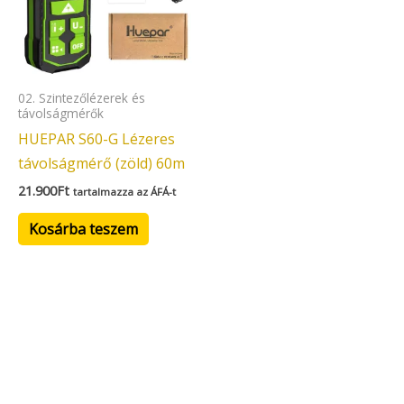
02. Szintezőlézerek és
távolságmérők
HUEPAR S60-G Lézeres
távolságmérő (zöld) 60m
21.900
Ft
tartalmazza az ÁFÁ-t
Kosárba teszem