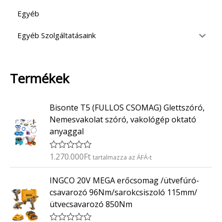
Egyéb
Egyéb Szolgáltatásaink
Termékek
Bisonte T5 (FULLOS CSOMAG) Glettszóró,
Nemesvakolat szóró, vakológép oktató
anyaggal
1.270.000
Ft
É
tartalmazza az ÁFÁ-t
r
t
INGCO 20V MEGA erőcsomag /ütvefúró-
é
k
csavarozó 96Nm/sarokcsiszoló 115mm/
e
ütvecsavarozó 850Nm
l
é
s