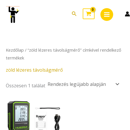
Skip
Main
to
Search
Menu
content
Kezdőlap
/ “zöld lézeres távolságmérő” címkével rendelkező
termékek
zöld lézeres távolságmérő
Összesen 1 találat