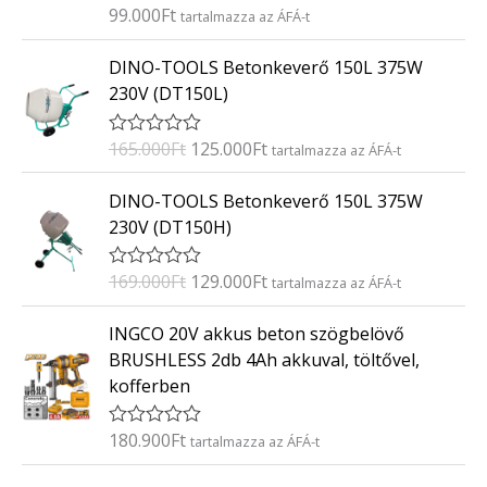
:
99.000
Ft
É
tartalmazza az ÁFÁ-t
0
r
/
t
O
C
5
DINO-TOOLS Betonkeverő 150L 375W
é
r
u
k
230V (DT150L)
e
i
r
l
g
r
é
165.000
Ft
125.000
Ft
É
tartalmazza az ÁFÁ-t
s
i
e
r
:
t
n
n
O
C
0
DINO-TOOLS Betonkeverő 150L 375W
é
/
a
t
r
u
k
5
230V (DT150H)
e
l
p
i
r
l
p
r
g
r
é
169.000
Ft
129.000
Ft
É
tartalmazza az ÁFÁ-t
s
r
i
i
e
r
:
i
c
t
n
n
0
INGCO 20V akkus beton szögbelövő
é
/
c
e
a
t
k
5
BRUSHLESS 2db 4Ah akkuval, töltővel,
e
i
e
l
p
kofferben
l
w
s
p
r
é
a
:
s
r
i
:
180.900
Ft
É
tartalmazza az ÁFÁ-t
s
1
i
c
0
r
:
2
/
c
e
t