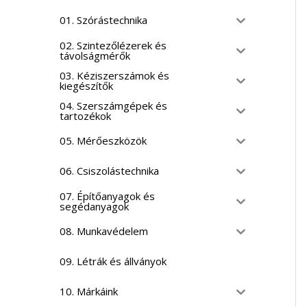
01. Szórástechnika
02. Szintezőlézerek és
távolságmérők
03. Kéziszerszámok és
kiegészítők
04. Szerszámgépek és
tartozékok
05. Mérőeszközök
06. Csiszolástechnika
07. Építőanyagok és
segédanyagok
08. Munkavédelem
09. Létrák és állványok
10. Márkáink