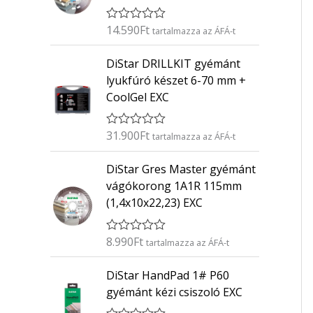
14.590
Ft
É
tartalmazza az ÁFÁ-t
r
t
DiStar DRILLKIT gyémánt
é
k
lyukfúró készet 6-70 mm +
e
CoolGel EXC
l
é
s
:
31.900
Ft
É
tartalmazza az ÁFÁ-t
0
r
/
t
5
DiStar Gres Master gyémánt
é
k
vágókorong 1A1R 115mm
e
(1,4x10x22,23) EXC
l
é
s
:
8.990
Ft
É
tartalmazza az ÁFÁ-t
0
r
/
t
5
DiStar HandPad 1# P60
é
k
gyémánt kézi csiszoló EXC
e
l