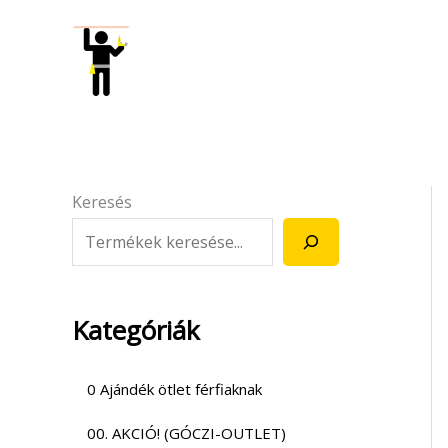
Skip
to
content
Keresés
Kategóriák
0 Ajándék ötlet férfiaknak
00. AKCIÓ! (GÓCZI-OUTLET)