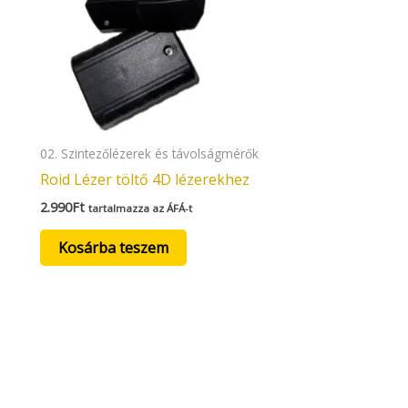
02. Szintezőlézerek és távolságmérők
Roid Lézer töltő 4D lézerekhez
2.990
Ft
tartalmazza az ÁFÁ-t
Kosárba teszem