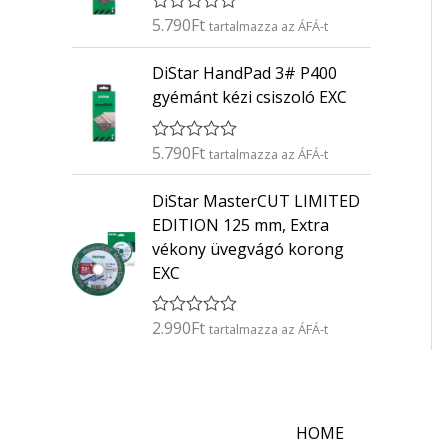
é
5.790
Ft
É
s
tartalmazza az ÁFÁ-t
r
:
t
0
DiStar HandPad 3# P400
é
/
k
5
gyémánt kézi csiszoló EXC
e
l
é
5.790
Ft
É
s
tartalmazza az ÁFÁ-t
r
:
t
0
DiStar MasterCUT LIMITED
é
/
k
5
EDITION 125 mm, Extra
e
vékony üvegvágó korong
l
é
EXC
s
:
0
2.990
Ft
É
/
tartalmazza az ÁFÁ-t
r
5
t
é
k
e
l
HOME
é