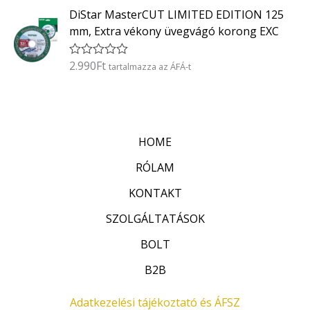
t
0
DiStar MasterCUT LIMITED EDITION 125
é
/
k
5
mm, Extra vékony üvegvágó korong EXC
e
l
é
2.990
Ft
É
tartalmazza az ÁFÁ-t
s
r
:
t
0
é
/
k
5
e
l
HOME
é
s
:
RÓLAM
0
/
KONTAKT
5
SZOLGÁLTATÁSOK
BOLT
B2B
Adatkezelési tájékoztató és ÁFSZ