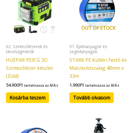
OUT OF STOCK
02. Szintezőlézerek és
07. Építőanyagok és
távolságmérők
segédanyagok
HUEPAR Y03CG 3D
STARK PE Kültéri Festő és
Szintezőlézer készlet
Maszkolószalag 48mm x
(Zöld)
33m
54.900
Ft
1.990
Ft
tartalmazza az ÁFÁ-t
tartalmazza az ÁFÁ-t
Kosárba teszem
Tovább olvasom