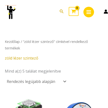
Sorted
Skip
Main
by
to
latest
Search
Menu
content
Kezdőlap
/ “zöld lézer szintező” címkével rendelkező
termékek
zöld lézer szintező
Mind a(z) 5 találat megjelenítve