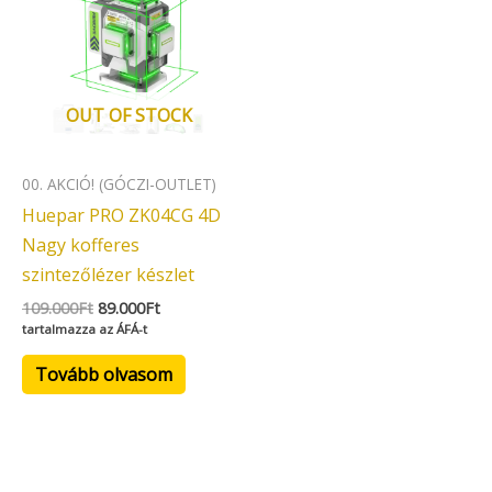
109.000Ft.
89.000Ft.
OUT OF STOCK
00. AKCIÓ! (GÓCZI-OUTLET)
Huepar PRO ZK04CG 4D
Nagy kofferes
szintezőlézer készlet
109.000
Ft
89.000
Ft
tartalmazza az ÁFÁ-t
Tovább olvasom