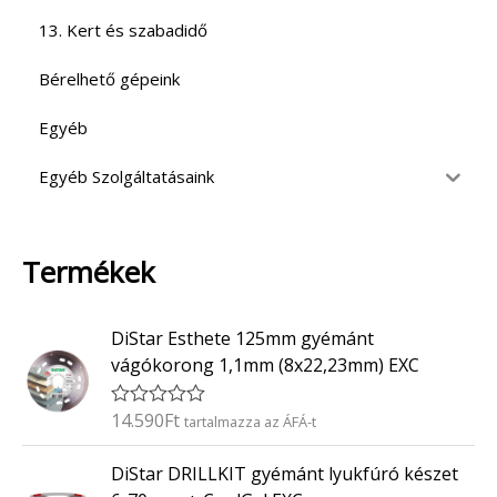
13. Kert és szabadidő
Bérelhető gépeink
Egyéb
Egyéb Szolgáltatásaink
Termékek
DiStar Esthete 125mm gyémánt
vágókorong 1,1mm (8x22,23mm) EXC
14.590
Ft
É
tartalmazza az ÁFÁ-t
r
t
DiStar DRILLKIT gyémánt lyukfúró készet
é
k