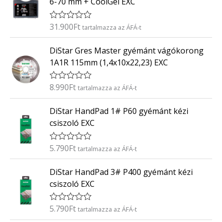
6-70 mm + CoolGel EXC
e
l
é
31.900
Ft
É
tartalmazza az ÁFÁ-t
s
r
:
t
0
DiStar Gres Master gyémánt vágókorong
é
/
k
5
1A1R 115mm (1,4x10x22,23) EXC
e
l
é
8.990
Ft
É
tartalmazza az ÁFÁ-t
s
r
:
t
0
DiStar HandPad 1# P60 gyémánt kézi
é
/
k
5
csiszoló EXC
e
l
é
5.790
Ft
É
tartalmazza az ÁFÁ-t
s
r
:
t
0
DiStar HandPad 3# P400 gyémánt kézi
é
/
k
5
csiszoló EXC
e
l
é
5.790
Ft
É
tartalmazza az ÁFÁ-t
s
r
: