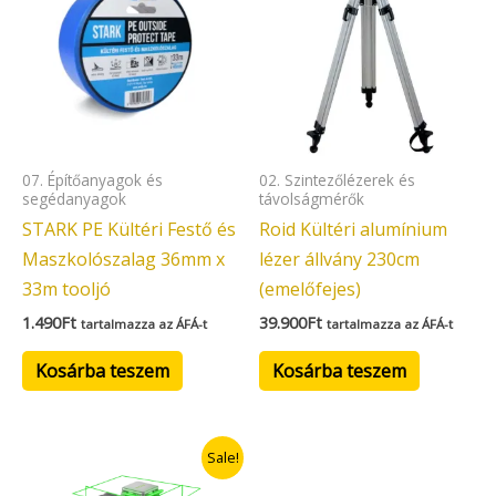
07. Építőanyagok és
02. Szintezőlézerek és
segédanyagok
távolságmérők
STARK PE Kültéri Festő és
Roid Kültéri alumínium
Maszkolószalag 36mm x
lézer állvány 230cm
33m tooljó
(emelőfejes)
1.490
Ft
39.900
Ft
tartalmazza az ÁFÁ-t
tartalmazza az ÁFÁ-t
Kosárba teszem
Kosárba teszem
Original
Current
Sale!
price
price
was:
is: