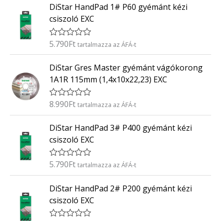
0
DiStar HandPad 1# P60 gyémánt kézi
é
/
k
5
csiszoló EXC
e
l
é
5.790
Ft
É
tartalmazza az ÁFÁ-t
s
r
:
t
0
DiStar Gres Master gyémánt vágókorong
é
/
k
5
1A1R 115mm (1,4x10x22,23) EXC
e
l
é
8.990
Ft
É
tartalmazza az ÁFÁ-t
s
r
:
t
0
DiStar HandPad 3# P400 gyémánt kézi
é
/
k
5
csiszoló EXC
e
l
é
5.790
Ft
É
tartalmazza az ÁFÁ-t
s
r
:
t
0
DiStar HandPad 2# P200 gyémánt kézi
é
/
k
5
csiszoló EXC
e
l
é