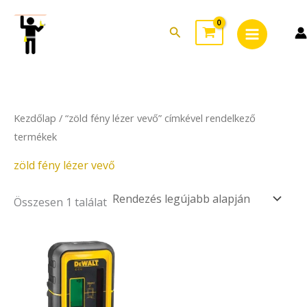
Skip
Main
to
Search
Menu
content
Kezdőlap
/ “zöld fény lézer vevő” címkével rendelkező
termékek
zöld fény lézer vevő
Összesen 1 találat