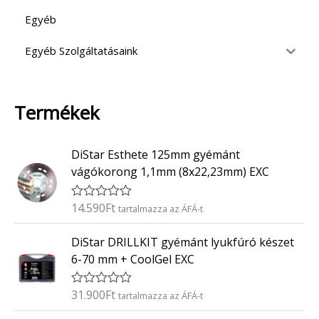
Egyéb
Egyéb Szolgáltatásaink
Termékek
DiStar Esthete 125mm gyémánt
vágókorong 1,1mm (8x22,23mm) EXC
14.590
Ft
É
tartalmazza az ÁFÁ-t
r
t
DiStar DRILLKIT gyémánt lyukfúró készet
é
k
6-70 mm + CoolGel EXC
e
l
é
31.900
Ft
É
tartalmazza az ÁFÁ-t
s
r
:
t