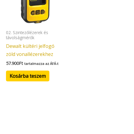
02. Szintezőlézerek és
távolságmérők
Dewalt kültéri jelfogó
zöld vonallézerekhez
57.900
Ft
tartalmazza az ÁFÁ-t
Kosárba teszem