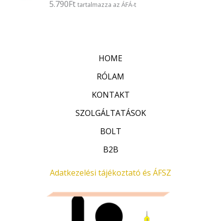
5.790
Ft
É
tartalmazza az ÁFÁ-t
s
r
:
t
0
é
/
k
5
e
l
HOME
é
s
:
RÓLAM
0
/
KONTAKT
5
SZOLGÁLTATÁSOK
BOLT
B2B
Adatkezelési tájékoztató és ÁFSZ