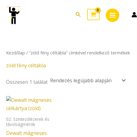
Skip
Main
to
Search
Menu
content
Kezdőlap
/ “zöld fény céltábla” címkével rendelkező termékek
zöld fény céltábla
Összesen 1 találat
02. Szintezőlézerek és
távolságmérők
Dewalt mágneses