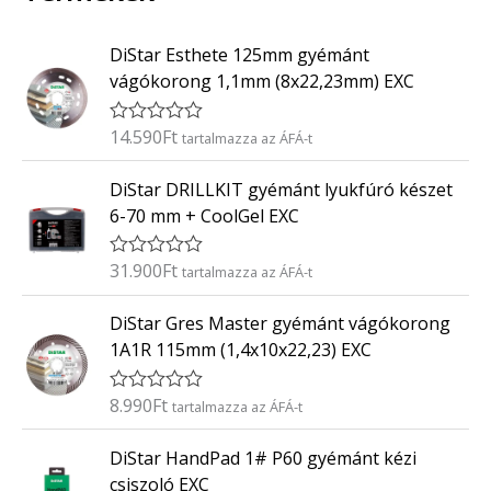
DiStar Esthete 125mm gyémánt
vágókorong 1,1mm (8x22,23mm) EXC
14.590
Ft
É
tartalmazza az ÁFÁ-t
r
t
DiStar DRILLKIT gyémánt lyukfúró készet
é
k
6-70 mm + CoolGel EXC
e
l
é
31.900
Ft
É
tartalmazza az ÁFÁ-t
s
r
:
t
0
DiStar Gres Master gyémánt vágókorong
é
/
k
5
1A1R 115mm (1,4x10x22,23) EXC
e
l
é
8.990
Ft
É
tartalmazza az ÁFÁ-t
s
r
:
t
0
DiStar HandPad 1# P60 gyémánt kézi
é
/
k
5
csiszoló EXC