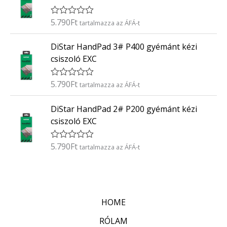
e
l
é
5.790
Ft
É
tartalmazza az ÁFÁ-t
s
r
:
t
0
DiStar HandPad 3# P400 gyémánt kézi
é
/
k
5
csiszoló EXC
e
l
é
5.790
Ft
É
tartalmazza az ÁFÁ-t
s
r
:
t
0
DiStar HandPad 2# P200 gyémánt kézi
é
/
k
5
csiszoló EXC
e
l
é
5.790
Ft
É
tartalmazza az ÁFÁ-t
s
r
:
t
0
é
/
k
5
e
l
HOME
é
s
:
RÓLAM
0