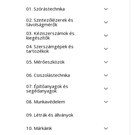
01. Szórástechnika
02. Szintezőlézerek és
távolságmérők
03. Kéziszerszámok és
kiegészítők
04. Szerszámgépek és
tartozékok
05. Mérőeszközök
06. Csiszolástechnika
07. Építőanyagok és
segédanyagok
08. Munkavédelem
09. Létrák és állványok
10. Márkáink