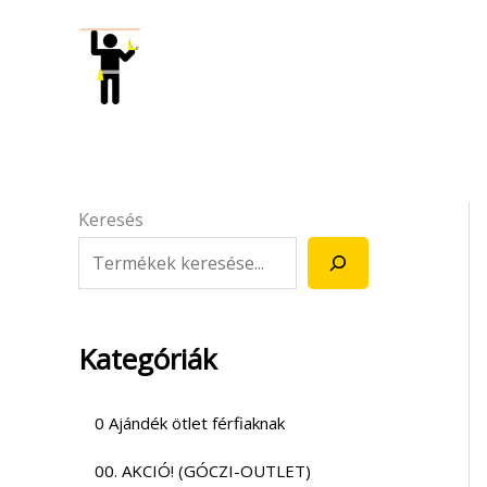
Skip
to
content
Keresés
Kategóriák
0 Ajándék ötlet férfiaknak
00. AKCIÓ! (GÓCZI-OUTLET)