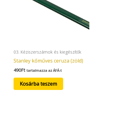
03. Kéziszerszámok és kiegészítők
Stanley kőműves ceruza (zöld)
490
Ft
tartalmazza az ÁFÁ-t
Kosárba teszem