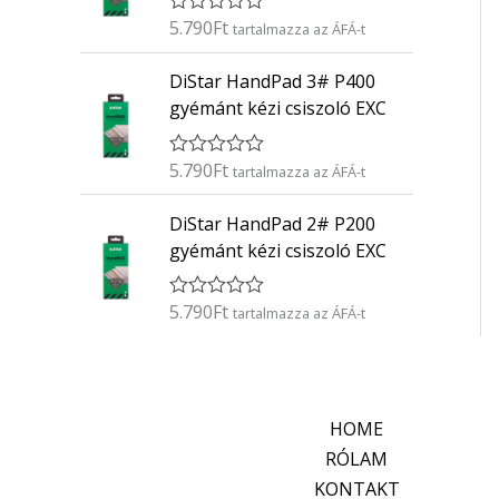
é
5.790
Ft
É
s
tartalmazza az ÁFÁ-t
r
:
t
0
DiStar HandPad 3# P400
é
/
k
5
gyémánt kézi csiszoló EXC
e
l
é
5.790
Ft
É
s
tartalmazza az ÁFÁ-t
r
:
t
0
DiStar HandPad 2# P200
é
/
k
5
gyémánt kézi csiszoló EXC
e
l
é
5.790
Ft
É
s
tartalmazza az ÁFÁ-t
r
:
t
0
é
/
k
5
e
l
HOME
é
s
RÓLAM
:
KONTAKT
0