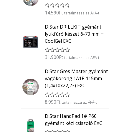
14.590
Ft
É
tartalmazza az ÁFÁ-t
r
t
DiStar DRILLKIT gyémánt
é
k
lyukfúró készet 6-70 mm +
e
CoolGel EXC
l
é
s
:
31.900
Ft
É
tartalmazza az ÁFÁ-t
0
r
/
t
5
DiStar Gres Master gyémánt
é
k
vágókorong 1A1R 115mm
e
(1,4x10x22,23) EXC
l
é
s
:
8.990
Ft
É
tartalmazza az ÁFÁ-t
0
r
/
t
5
DiStar HandPad 1# P60
é
k
gyémánt kézi csiszoló EXC
e
l