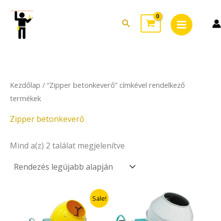
Sorted
Skip
Main
by
to
latest
Search
Menu
content
Kezdőlap
/ “Zipper betonkeverő” címkével rendelkező
termékek
Zipper betonkeverő
Mind a(z) 2 találat megjelenítve
Original
Current
Sale!
price
price
was:
is: