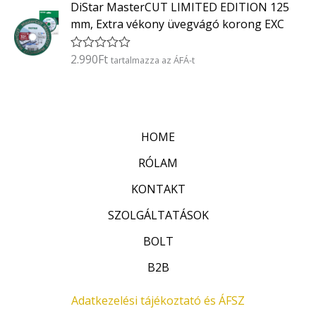
DiStar MasterCUT LIMITED EDITION 125
é
/
k
5
mm, Extra vékony üvegvágó korong EXC
e
l
é
2.990
Ft
É
tartalmazza az ÁFÁ-t
s
r
:
t
0
é
/
k
5
e
l
HOME
é
s
:
RÓLAM
0
/
KONTAKT
5
SZOLGÁLTATÁSOK
BOLT
B2B
Adatkezelési tájékoztató és ÁFSZ