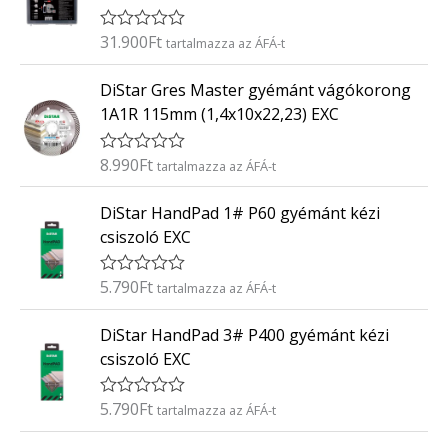
l
é
31.900
Ft
É
tartalmazza az ÁFÁ-t
s
r
:
t
0
DiStar Gres Master gyémánt vágókorong
é
/
k
5
1A1R 115mm (1,4x10x22,23) EXC
e
l
é
8.990
Ft
É
tartalmazza az ÁFÁ-t
s
r
:
t
0
DiStar HandPad 1# P60 gyémánt kézi
é
/
k
5
csiszoló EXC
e
l
é
5.790
Ft
É
tartalmazza az ÁFÁ-t
s
r
:
t
0
DiStar HandPad 3# P400 gyémánt kézi
é
/
k
5
csiszoló EXC
e
l
é
5.790
Ft
É
tartalmazza az ÁFÁ-t
s
r
:
t
0