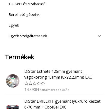
13. Kert és szabadidő
Bérelhető gépeink
Egyéb
Egyéb Szolgáltatásaink
Termékek
DiStar Esthete 125mm gyémánt
vágókorong 1,1mm (8x22,23mm) EXC
14.590
Ft
É
tartalmazza az ÁFÁ-t
r
t
DiStar DRILLKIT gyémánt lyukfúró készet
é
k
6-70 mm + CoolGel EXC
e