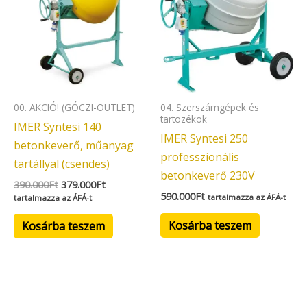
390.000Ft.
379.000Ft.
00. AKCIÓ! (GÓCZI-OUTLET)
04. Szerszámgépek és
tartozékok
IMER Syntesi 140
IMER Syntesi 250
betonkeverő, műanyag
professzionális
tartállyal (csendes)
betonkeverő 230V
390.000
Ft
379.000
Ft
590.000
Ft
tartalmazza az ÁFÁ-t
tartalmazza az ÁFÁ-t
Kosárba teszem
Kosárba teszem