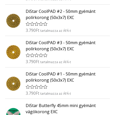
r
:
t
0
DiStar CoolPAD #2 - 50mm gyémánt
é
/
k
5
polírkorong (50x3x7) EXC
e
l
é
3.790
Ft
É
tartalmazza az ÁFÁ-t
s
r
:
t
0
DiStar CoolPAD #3 - 50mm gyémánt
é
/
k
5
polírkorong (50x3x7) EXC
e
l
é
3.790
Ft
É
tartalmazza az ÁFÁ-t
s
r
:
t
0
DiStar CoolPAD #1 - 50mm gyémánt
é
/
k
5
polírkorong (50x3x7) EXC
e
l
é
3.790
Ft
É
tartalmazza az ÁFÁ-t
s
r
:
t
0
DiStar Butterfly 45mm mini gyémánt
é
/
k
5
vágókorong EXC
e