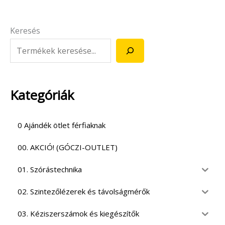
Keresés
Kategóriák
0 Ajándék ötlet férfiaknak
00. AKCIÓ! (GÓCZI-OUTLET)
01. Szórástechnika
02. Szintezőlézerek és távolságmérők
03. Kéziszerszámok és kiegészítők