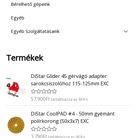
Bérelhető gépeink
Egyéb
Egyéb Szolgáltatásaink
Termékek
DiStar Glider 45 gérvágó adapter
sarokcsiszolóhoz 115-125mm EXC
57.900
Ft
É
tartalmazza az ÁFÁ-t
r
t
DiStar CoolPAD #4 - 50mm gyémánt
é
k
polírkorong (50x3x7) EXC
e
l
é
3.790
Ft
É
tartalmazza az ÁFÁ-t
s