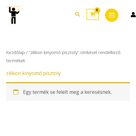
Skip
Main
to
Search
Menu
content
Kezdőlap
/ “zilikon kinyomó pisztoly” címkével rendelkező
termékek
zilikon kinyomó pisztoly
Egy termék se felelt meg a keresésnek.