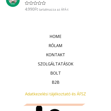
l
é
4.990
Ft
É
tartalmazza az ÁFÁ-t
s
r
:
t
0
é
/
k
5
e
l
HOME
é
s
:
RÓLAM
0
/
KONTAKT
5
SZOLGÁLTATÁSOK
BOLT
B2B
Adatkezelési tájékoztató és ÁFSZ