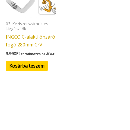
03. Kéziszerszámok és
kiegészítők
INGCO C-alakú önzáró
fogó 280mm CrV
3.990
Ft
tartalmazza az ÁFÁ-t
Kosárba teszem