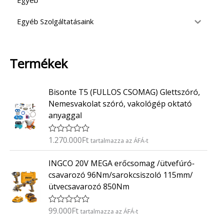
Egyéb
Egyéb Szolgáltatásaink
Termékek
Bisonte T5 (FULLOS CSOMAG) Glettszóró,
Nemesvakolat szóró, vakológép oktató
anyaggal
1.270.000
Ft
É
tartalmazza az ÁFÁ-t
r
t
INGCO 20V MEGA erőcsomag /ütvefúró-
é
k
csavarozó 96Nm/sarokcsiszoló 115mm/
e
ütvecsavarozó 850Nm
l
é
s
:
99.000
Ft
É
tartalmazza az ÁFÁ-t
0