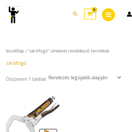
Skip
Main
to
Search
Menu
content
Kezdőlap
/ “zárófogó” címkével rendelkező termékek
zárófogó
Összesen 1 találat