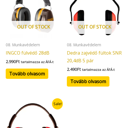
OUT OF STOCK
OUT OF STOCK
08. Munkavédelem
08. Munkavédelem
INGCO fülvédő 28dB
Dedra zajvédő fültok SNR
20,4dB 5 pár
2.990
Ft
tartalmazza az ÁFÁ-t
2.490
Ft
tartalmazza az ÁFÁ-t
Tovább olvasom
Tovább olvasom
Original
Current
Sale!
price
price
was:
is:
3.490Ft.
2.094Ft.