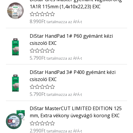
/
k
5
1A1R 115mm (1,4x10x22,23) EXC
e
l
é
8.990
Ft
É
tartalmazza az ÁFÁ-t
s
r
:
t
0
DiStar HandPad 1# P60 gyémánt kézi
é
/
k
5
csiszoló EXC
e
l
é
5.790
Ft
É
tartalmazza az ÁFÁ-t
s
r
:
t
0
DiStar HandPad 3# P400 gyémánt kézi
é
/
k
5
csiszoló EXC
e
l
é
5.790
Ft
É
tartalmazza az ÁFÁ-t
s
r
:
t
0
DiStar MasterCUT LIMITED EDITION 125
é
/
k
5
mm, Extra vékony üvegvágó korong EXC
e
l
é
2.990
Ft
É
tartalmazza az ÁFÁ-t
s