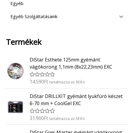
Egyéb
Egyéb Szolgáltatásaink
Termékek
DiStar Esthete 125mm gyémánt
vágókorong 1,1mm (8x22,23mm) EXC
14.590
Ft
É
tartalmazza az ÁFÁ-t
r
t
DiStar DRILLKIT gyémánt lyukfúró készet
é
k
6-70 mm + CoolGel EXC
e
l
é
31.900
Ft
É
tartalmazza az ÁFÁ-t
s
r
:
t
0
DiStar Gres Master gyémánt vágókorong
é