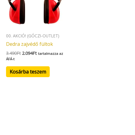
00. AKCIÓ! (GÓCZI-OUTLET)
Dedra zajvédő fültok
3.490
Ft
2.094
Ft
tartalmazza az
ÁFÁ-t
Kosárba teszem