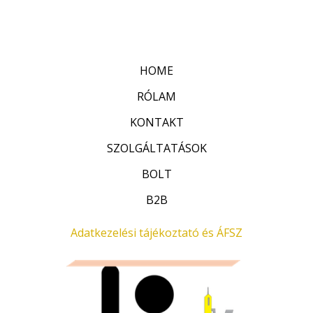
r
:
t
0
é
/
k
5
e
l
HOME
é
s
:
RÓLAM
0
/
KONTAKT
5
SZOLGÁLTATÁSOK
BOLT
B2B
Adatkezelési tájékoztató és ÁFSZ