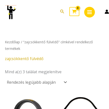
Sorted
Skip
Main
by
to
latest
Search
Menu
content
Kezdőlap
/ “zajcsökkentő fülvédő” címkével rendelkező
termékek
zajcsökkentő fülvédő
Mind a(z) 3 találat megjelenítve