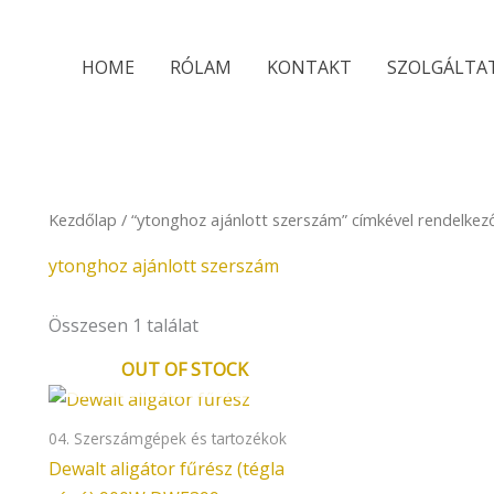
HOME
RÓLAM
KONTAKT
SZOLGÁLTA
Kezdőlap
/ “ytonghoz ajánlott szerszám” címkével rendelke
ytonghoz ajánlott szerszám
Összesen 1 találat
OUT OF STOCK
04. Szerszámgépek és tartozékok
Dewalt aligátor fűrész (tégla