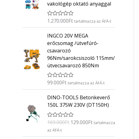
vakológép oktató anyaggal
1.270.000
Ft
É
tartalmazza az ÁFÁ-t
r
t
INGCO 20V MEGA
é
k
erőcsomag /ütvefúró-
e
csavarozó
l
é
96Nm/sarokcsiszoló 115mm/
s
ütvecsavarozó 850Nm
:
0
/
5
99.000
Ft
É
tartalmazza az ÁFÁ-t
r
t
O
C
DINO-TOOLS Betonkeverő
é
r
u
k
150L 375W 230V (DT150H)
e
i
r
l
g
r
é
169.000
Ft
129.000
Ft
É
s
tartalmazza
i
e
r
:
az ÁFÁ-t
n
n
t
0
é
/
a
t