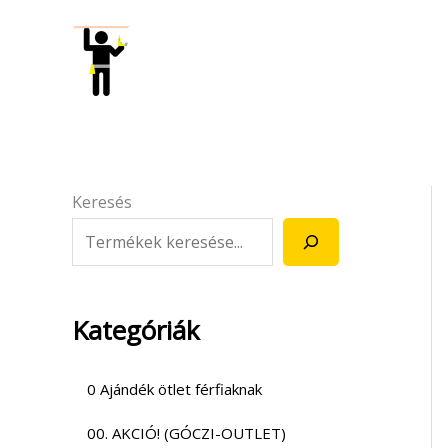
Skip
to
content
Keresés
Kategóriák
0 Ajándék ötlet férfiaknak
00. AKCIÓ! (GÓCZI-OUTLET)