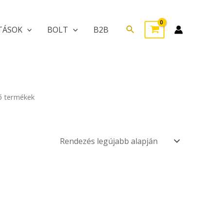
Search
TÁSOK
BOLT
B2B
ző termékek