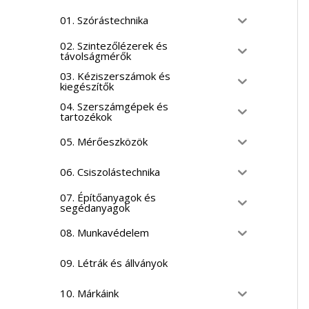
01. Szórástechnika
02. Szintezőlézerek és
távolságmérők
03. Kéziszerszámok és
kiegészítők
04. Szerszámgépek és
tartozékok
05. Mérőeszközök
06. Csiszolástechnika
07. Építőanyagok és
segédanyagok
08. Munkavédelem
09. Létrák és állványok
10. Márkáink