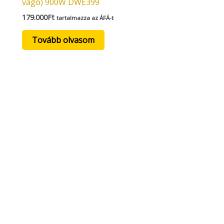
vágó) 900W DWE399
179.000
Ft
tartalmazza az ÁFÁ-t
Tovább olvasom