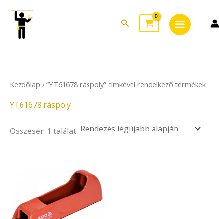
Skip
Main
to
Search
Menu
content
Kezdőlap
/ “YT61678 ráspoly” címkével rendelkező termékek
YT61678 ráspoly
Összesen 1 találat