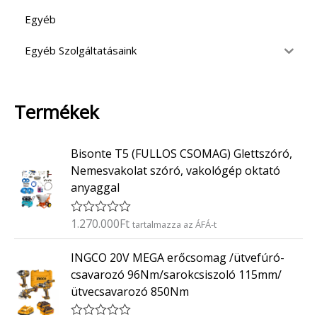
Egyéb
Egyéb Szolgáltatásaink
Termékek
Bisonte T5 (FULLOS CSOMAG) Glettszóró,
Nemesvakolat szóró, vakológép oktató
anyaggal
1.270.000
Ft
É
tartalmazza az ÁFÁ-t
r
t
INGCO 20V MEGA erőcsomag /ütvefúró-
é
k
csavarozó 96Nm/sarokcsiszoló 115mm/
e
ütvecsavarozó 850Nm
l
é
s