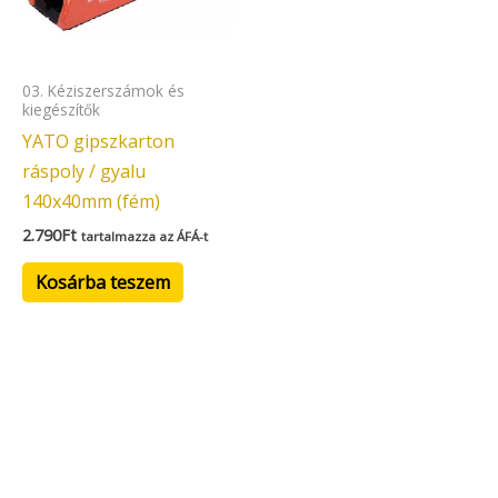
03. Kéziszerszámok és
kiegészítők
YATO gipszkarton
ráspoly / gyalu
140x40mm (fém)
2.790
Ft
tartalmazza az ÁFÁ-t
Kosárba teszem