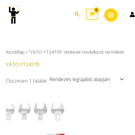
Skip
Main
to
Search
Menu
content
Kezdőlap
/ “YATO YT24770” címkével rendelkező termékek
YATO YT24770
Összesen 1 találat