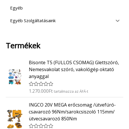
Egyéb
Egyéb Szolgáltatásaink
Termékek
Bisonte T5 (FULLOS CSOMAG) Glettszóró,
Nemesvakolat szóró, vakológép oktató
anyaggal
1.270.000
Ft
É
tartalmazza az ÁFÁ-t
r
t
INGCO 20V MEGA erőcsomag /ütvefúró-
é
k
csavarozó 96Nm/sarokcsiszoló 115mm/
e
ütvecsavarozó 850Nm
l
é
s