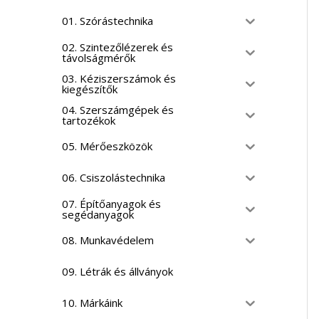
01. Szórástechnika
02. Szintezőlézerek és
távolságmérők
03. Kéziszerszámok és
kiegészítők
04. Szerszámgépek és
tartozékok
05. Mérőeszközök
06. Csiszolástechnika
07. Építőanyagok és
segédanyagok
08. Munkavédelem
09. Létrák és állványok
10. Márkáink