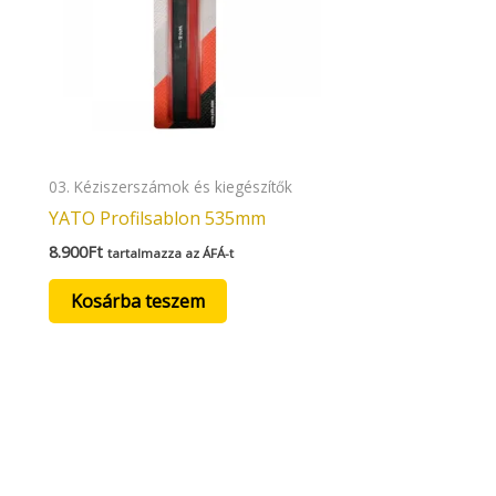
03. Kéziszerszámok és kiegészítők
YATO Profilsablon 535mm
8.900
Ft
tartalmazza az ÁFÁ-t
Kosárba teszem