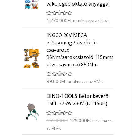
vakológép oktató anyaggal
1.270.000
Ft
É
tartalmazza az ÁFÁ-t
r
t
INGCO 20V MEGA
é
k
erőcsomag /ütvefúró-
e
csavarozó
l
é
96Nm/sarokcsiszoló 115mm/
s
ütvecsavarozó 850Nm
:
0
/
5
99.000
Ft
É
tartalmazza az ÁFÁ-t
r
t
O
C
DINO-TOOLS Betonkeverő
é
r
u
k
150L 375W 230V (DT150H)
e
i
r
l
g
r
é
169.000
Ft
129.000
Ft
É
s
tartalmazza
i
e
r
:
az ÁFÁ-t
n
n
t
0
é
/
a
t