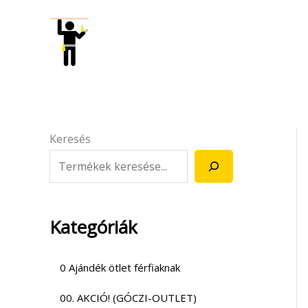
Skip
to
content
Keresés
Kategóriák
0 Ajándék ötlet férfiaknak
00. AKCIÓ! (GÓCZI-OUTLET)