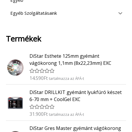
Egyéb
Egyéb Szolgáltatásaink
Termékek
DiStar Esthete 125mm gyémánt
vágókorong 1,1mm (8x22,23mm) EXC
14.590
Ft
É
tartalmazza az ÁFÁ-t
r
t
DiStar DRILLKIT gyémánt lyukfúró készet
é
k
6-70 mm + CoolGel EXC
e
l
é
31.900
Ft
É
tartalmazza az ÁFÁ-t
s
r
:
t
0
DiStar Gres Master gyémánt vágókorong
é
/