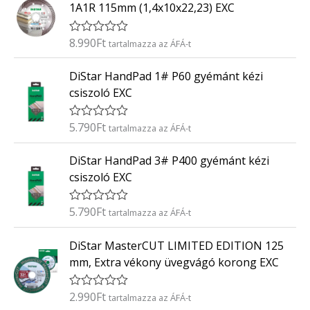
k
5
1A1R 115mm (1,4x10x22,23) EXC
e
l
é
8.990
Ft
É
tartalmazza az ÁFÁ-t
s
r
:
t
0
DiStar HandPad 1# P60 gyémánt kézi
é
/
k
5
csiszoló EXC
e
l
é
5.790
Ft
É
tartalmazza az ÁFÁ-t
s
r
:
t
0
DiStar HandPad 3# P400 gyémánt kézi
é
/
k
5
csiszoló EXC
e
l
é
5.790
Ft
É
tartalmazza az ÁFÁ-t
s
r
:
t
0
DiStar MasterCUT LIMITED EDITION 125
é
/
k
5
mm, Extra vékony üvegvágó korong EXC
e
l
é
2.990
Ft
É
tartalmazza az ÁFÁ-t
s
r