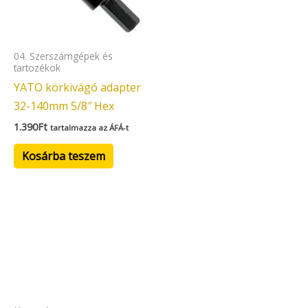
04. Szerszámgépek és
tartozékok
YATO körkivágó adapter
32-140mm 5/8″ Hex
1.390
Ft
tartalmazza az ÁFÁ-t
Kosárba teszem