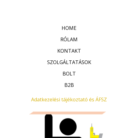
:
t
0
é
/
k
5
e
l
HOME
é
s
:
RÓLAM
0
/
KONTAKT
5
SZOLGÁLTATÁSOK
BOLT
B2B
Adatkezelési tájékoztató és ÁFSZ