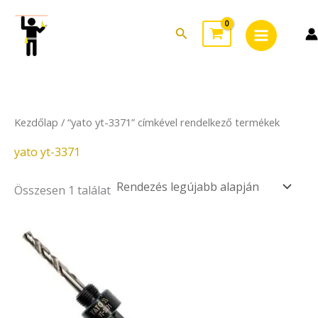
Skip
Main
to
Search
Menu
content
Kezdőlap
/ “yato yt-3371” címkével rendelkező termékek
yato yt-3371
Összesen 1 találat