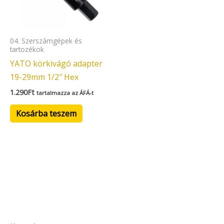
04. Szerszámgépek és
tartozékok
YATO körkivágó adapter
19-29mm 1/2″ Hex
1.290
Ft
tartalmazza az ÁFÁ-t
Kosárba teszem