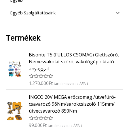
Egyéb
Egyéb Szolgáltatásaink
Termékek
Bisonte T5 (FULLOS CSOMAG) Glettszóró,
Nemesvakolat szóró, vakológép oktató
anyaggal
1.270.000
Ft
É
tartalmazza az ÁFÁ-t
r
t
INGCO 20V MEGA erőcsomag /ütvefúró-
é
k
csavarozó 96Nm/sarokcsiszoló 115mm/
e
ütvecsavarozó 850Nm
l
é
s
:
99.000
Ft
É
tartalmazza az ÁFÁ-t
0