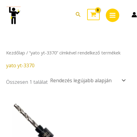
Skip
Main
to
Search
Menu
content
Kezdőlap
/ “yato yt-3370” címkével rendelkező termékek
yato yt-3370
Összesen 1 találat