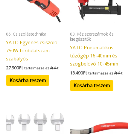
06. Csiszolástechnika
03. Kéziszerszámok és
kiegészítők
YATO Egyenes csiszoló
YATO Pneumatikus
750W fordulatszám
tűzőgép 16-40mm és
szabályós
szögbelövő 10-45mm
27.900
Ft
tartalmazza az ÁFÁ-t
13.490
Ft
tartalmazza az ÁFÁ-t
Kosárba teszem
Kosárba teszem