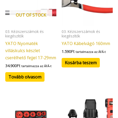
OUT OF STOCK
03. Kéziszerszámok és
03. Kéziszerszámok és
kiegészítők
kiegészítők
YATO Nyomaték
YATO Kábelvágó 160mm
villáskulcs készlet
1.590
Ft
tartalmazza az ÁFÁ-t
cserélhető fejjel 17-29mm
Kosárba teszem
34.900
Ft
tartalmazza az ÁFÁ-t
Tovább olvasom