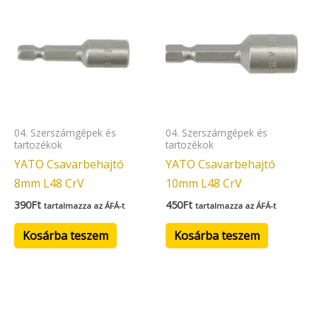
04. Szerszámgépek és
04. Szerszámgépek és
tartozékok
tartozékok
YATO Csavarbehajtó
YATO Csavarbehajtó
8mm L48 CrV
10mm L48 CrV
390
Ft
450
Ft
tartalmazza az ÁFÁ-t
tartalmazza az ÁFÁ-t
Kosárba teszem
Kosárba teszem