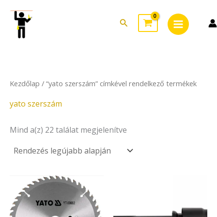
Sorted
Skip
Main
by
to
latest
Search
Menu
content
Kezdőlap
/ “yato szerszám” címkével rendelkező termékek
yato szerszám
Mind a(z) 22 találat megjelenítve