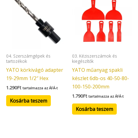
04. Szerszámgépek és
03. Kéziszerszámok és
tartozékok
kiegészítők
YATO körkivágó adapter
YATO műanyag spakli
19-29mm 1/2″ Hex
készlet 6db-os 40-50-80-
100-150-200mm
1.290
Ft
tartalmazza az ÁFÁ-t
1.790
Ft
tartalmazza az ÁFÁ-t
Kosárba teszem
Kosárba teszem