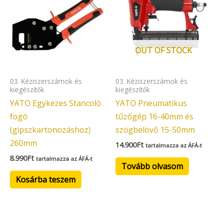
OUT OF STOCK
03. Kéziszerszámok és
03. Kéziszerszámok és
kiegészítők
kiegészítők
YATO Egykezes Stancoló
YATO Pneumatikus
fogó
tűzőgép 16-40mm és
(gipszkartonozáshoz)
szögbelövő 15-50mm
260mm
14.900
Ft
tartalmazza az ÁFÁ-t
8.990
Ft
tartalmazza az ÁFÁ-t
Tovább olvasom
Kosárba teszem