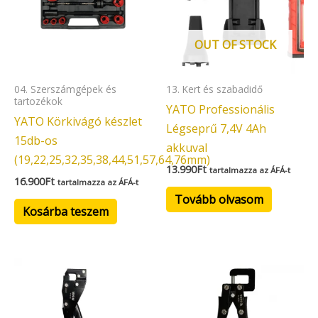
OUT OF STOCK
04. Szerszámgépek és
13. Kert és szabadidő
tartozékok
YATO Professionális
YATO Körkivágó készlet
Légseprű 7,4V 4Ah
15db-os
akkuval
(19,22,25,32,35,38,44,51,57,64,76mm)
13.990
Ft
tartalmazza az ÁFÁ-t
16.900
Ft
tartalmazza az ÁFÁ-t
Tovább olvasom
Kosárba teszem