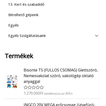
13. Kert és szabadidő
Bérelhető gépeink
Egyéb
Egyéb Szolgáltatásaink
Termékek
Bisonte T5 (FULLOS CSOMAG) Glettszóró,
Nemesvakolat szóró, vakológép oktató
anyaggal
1.270.000
Ft
É
tartalmazza az ÁFÁ-t
r
t
INGCO 20V MEGA erőcsomag /ütvefúró-
é