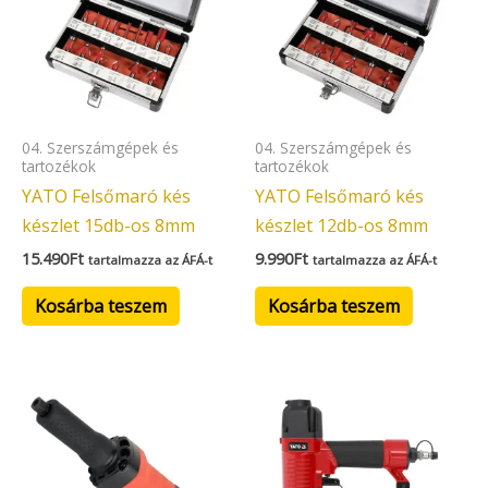
04. Szerszámgépek és
04. Szerszámgépek és
tartozékok
tartozékok
YATO Felsőmaró kés
YATO Felsőmaró kés
készlet 15db-os 8mm
készlet 12db-os 8mm
15.490
Ft
9.990
Ft
tartalmazza az ÁFÁ-t
tartalmazza az ÁFÁ-t
Kosárba teszem
Kosárba teszem