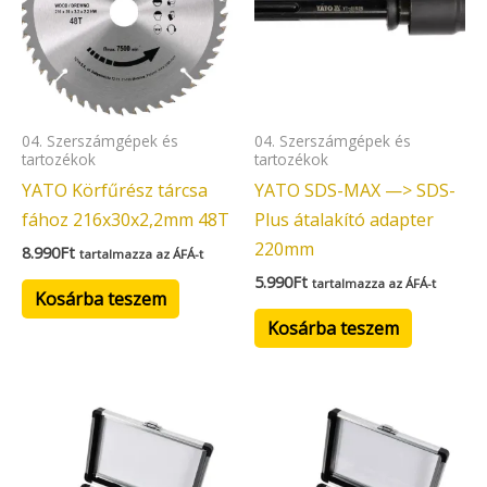
04. Szerszámgépek és
04. Szerszámgépek és
tartozékok
tartozékok
YATO Körfűrész tárcsa
YATO SDS-MAX —> SDS-
fához 216x30x2,2mm 48T
Plus átalakító adapter
220mm
8.990
Ft
tartalmazza az ÁFÁ-t
5.990
Ft
tartalmazza az ÁFÁ-t
Kosárba teszem
Kosárba teszem