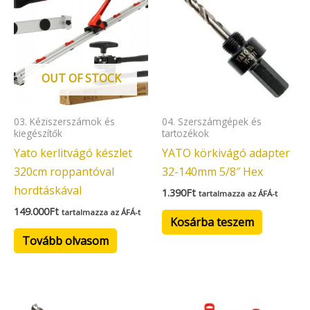
OUT OF STOCK
03. Kéziszerszámok és
04. Szerszámgépek és
kiegészítők
tartozékok
Yato kerlitvágó készlet
YATO körkivágó adapter
320cm roppantóval
32-140mm 5/8″ Hex
hordtáskával
1.390
Ft
tartalmazza az ÁFÁ-t
149.000
Ft
tartalmazza az ÁFÁ-t
Kosárba teszem
Tovább olvasom