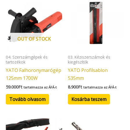
OUT OF STOCK
04. Szerszámgépek és
03. Kéziszerszámok és
tartozékok
kiegészítők
YATO Falhoronymarógép
YATO Profilsablon
125mm 1700W
535mm
59.000
Ft
8.900
Ft
tartalmazza az ÁFÁ-t
tartalmazza az ÁFÁ-t
Tovább olvasom
Kosárba teszem