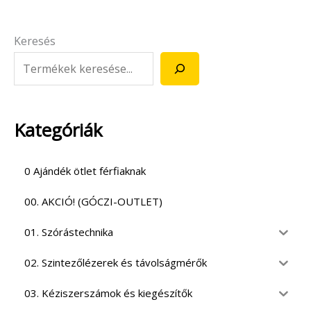
Keresés
Kategóriák
0 Ajándék ötlet férfiaknak
00. AKCIÓ! (GÓCZI-OUTLET)
01. Szórástechnika
02. Szintezőlézerek és távolságmérők
03. Kéziszerszámok és kiegészítők