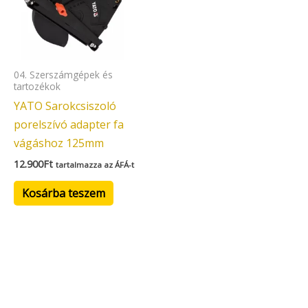
04. Szerszámgépek és
tartozékok
YATO Sarokcsiszoló
porelszívó adapter fa
vágáshoz 125mm
12.900
Ft
tartalmazza az ÁFÁ-t
Kosárba teszem