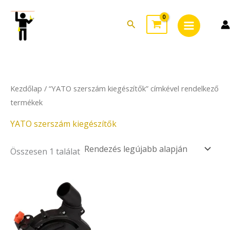
Skip
Main
to
Search
Menu
content
Kezdőlap
/ “YATO szerszám kiegészítők” címkével rendelkező
termékek
YATO szerszám kiegészítők
Összesen 1 találat