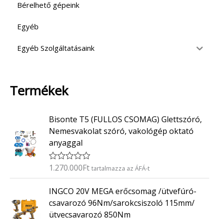
Bérelhető gépeink
Egyéb
Egyéb Szolgáltatásaink
Termékek
Bisonte T5 (FULLOS CSOMAG) Glettszóró,
Nemesvakolat szóró, vakológép oktató
anyaggal
1.270.000
Ft
É
tartalmazza az ÁFÁ-t
r
t
INGCO 20V MEGA erőcsomag /ütvefúró-
é
k
csavarozó 96Nm/sarokcsiszoló 115mm/
e
ütvecsavarozó 850Nm
l