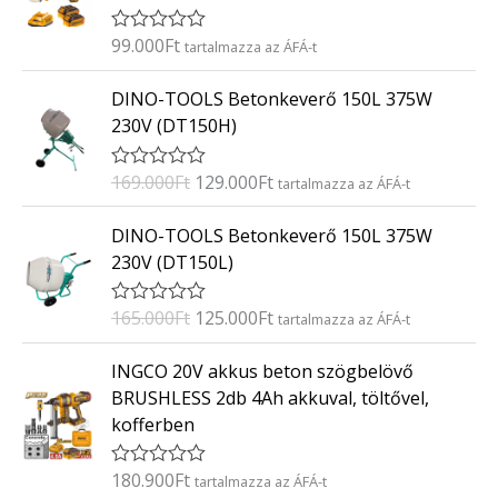
é
s
:
99.000
Ft
É
tartalmazza az ÁFÁ-t
0
r
/
t
O
C
5
DINO-TOOLS Betonkeverő 150L 375W
é
r
u
k
230V (DT150H)
e
i
r
l
g
r
é
169.000
Ft
129.000
Ft
É
tartalmazza az ÁFÁ-t
s
i
e
r
:
t
n
n
O
C
0
DINO-TOOLS Betonkeverő 150L 375W
é
/
a
t
r
u
k
5
230V (DT150L)
e
l
p
i
r
l
p
r
g
r
é
165.000
Ft
125.000
Ft
É
tartalmazza az ÁFÁ-t
s
r
i
i
e
r
:
i
c
t
n
n
0
INGCO 20V akkus beton szögbelövő
é
/
c
e
a
t
k
5
BRUSHLESS 2db 4Ah akkuval, töltővel,
e
i
e
l
p
kofferben
l
w
s
p
r
é
a
:
s
r
i
:
180.900
Ft
É
tartalmazza az ÁFÁ-t
s
1
i
c
0
r